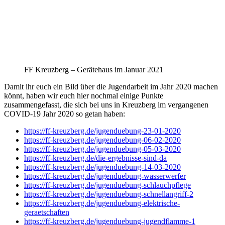
FF Kreuzberg – Gerätehaus im Januar 2021
Damit ihr euch ein Bild über die Jugendarbeit im Jahr 2020 machen
könnt, haben wir euch hier nochmal einige Punkte
zusammengefasst, die sich bei uns in Kreuzberg im vergangenen
COVID-19 Jahr 2020 so getan haben:
https://ff-kreuzberg.de/jugenduebung-23-01-2020
https://ff-kreuzberg.de/jugenduebung-06-02-2020
https://ff-kreuzberg.de/jugenduebung-05-03-2020
https://ff-kreuzberg.de/die-ergebnisse-sind-da
https://ff-kreuzberg.de/jugenduebung-14-03-2020
https://ff-kreuzberg.de/jugenduebung-wasserwerfer
https://ff-kreuzberg.de/jugenduebung-schlauchpflege
https://ff-kreuzberg.de/jugenduebung-schnellangriff-2
https://ff-kreuzberg.de/jugenduebung-elektrische-
geraetschaften
https://ff-kreuzberg.de/jugenduebung-jugendflamme-1