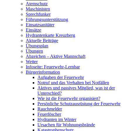
Atemschutz
Maschinisten
Sprechfunker
Führungsunterstützung
Einsatzsanitäter
Einsätze
Hydrantenkarte Kreuzberg
Aktuelle Beiträge
Übungsplan
Übungen
Abzeichen – Aktive Mannschaft
Wetter
Infoseite: Feuerwehr-Lernbar
Bürgerinformation
Aufgaben der Feuerwehr
Notruf und das Verhalten bei Notfällen
Aktives und passives Mitglied, was ist der
Unterschied?
Wie ist die Feuerwehr organisiert?
Persönliche Schutzausrüstung der Feuerwehr
Rauchmelder
Feuerlöscher
Hydranten im Winter
Ursachen für Wohnungsbrände
Katastrophenschutz