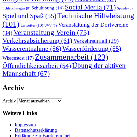
Social Media
(71)
Schulübung
(14)
Schlauchwagen
(8)
Spende
(6)
Technische Hilfeleistung
Spiel und Spaß
(55)
(101)
Veranstaltung der Dorfvereine
Unwetter
(10)
UVV
(7)
Veranstaltung Verein
(75)
(34)
Verkehrsabsicherung
(61)
Verkehrsunfall
(29)
Wasserentnahme
(56)
Wasserförderung
(55)
Zusammenarbeit
(123)
Wissenstest
(17)
Übung der aktiven
Öffentlichkeitsarbeit
(54)
Mannschaft
(67)
Archiv
Archiv
Weitere Links
Impressum
Datenschutzerklärung
Erklärung zur Barriere­frei­heit