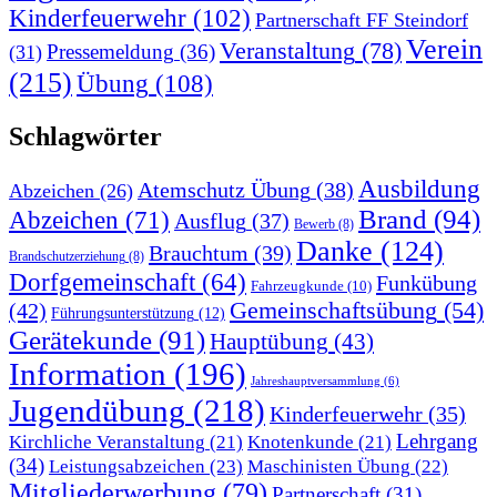
Kinderfeuerwehr
(102)
Partnerschaft FF Steindorf
Verein
Veranstaltung
(78)
Pressemeldung
(36)
(31)
(215)
Übung
(108)
Schlagwörter
Ausbildung
Atemschutz Übung
(38)
Abzeichen
(26)
Brand
(94)
Abzeichen
(71)
Ausflug
(37)
Bewerb
(8)
Danke
(124)
Brauchtum
(39)
Brandschutzerziehung
(8)
Dorfgemeinschaft
(64)
Funkübung
Fahrzeugkunde
(10)
Gemeinschaftsübung
(54)
(42)
Führungsunterstützung
(12)
Gerätekunde
(91)
Hauptübung
(43)
Information
(196)
Jahreshauptversammlung
(6)
Jugendübung
(218)
Kinderfeuerwehr
(35)
Lehrgang
Kirchliche Veranstaltung
(21)
Knotenkunde
(21)
(34)
Leistungsabzeichen
(23)
Maschinisten Übung
(22)
Mitgliederwerbung
(79)
Partnerschaft
(31)