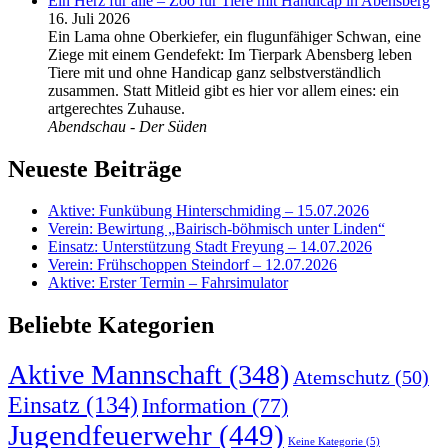
Ein Herz für alle – Zoo für Tiere mit Handicap in Abensberg
16. Juli 2026
Ein Lama ohne Oberkiefer, ein flugunfähiger Schwan, eine
Ziege mit einem Gendefekt: Im Tierpark Abensberg leben
Tiere mit und ohne Handicap ganz selbstverständlich
zusammen. Statt Mitleid gibt es hier vor allem eines: ein
artgerechtes Zuhause.
Abendschau - Der Süden
Neueste Beiträge
Aktive: Funkübung Hinterschmiding – 15.07.2026
Verein: Bewirtung „Bairisch-böhmisch unter Linden“
Einsatz: Unterstützung Stadt Freyung – 14.07.2026
Verein: Frühschoppen Steindorf – 12.07.2026
Aktive: Erster Termin – Fahrsimulator
Beliebte Kategorien
Aktive Mannschaft
(348)
Atemschutz
(50)
Einsatz
(134)
Information
(77)
Jugendfeuerwehr
(449)
Keine Kategorie
(5)