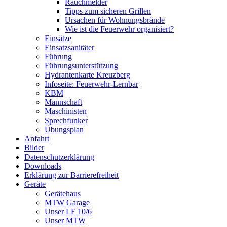
Rauchmelder
Tipps zum sicheren Grillen
Ursachen für Wohnungsbrände
Wie ist die Feuerwehr organisiert?
Einsätze
Einsatzsanitäter
Führung
Führungsunterstützung
Hydrantenkarte Kreuzberg
Infoseite: Feuerwehr-Lernbar
KBM
Mannschaft
Maschinisten
Sprechfunker
Übungsplan
Anfahrt
Bilder
Datenschutzerklärung
Downloads
Erklärung zur Barriere­frei­heit
Geräte
Gerätehaus
MTW Garage
Unser LF 10/6
Unser MTW