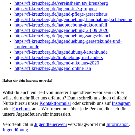
https://ff-kreuzberg.de/vereinsheim-tsv-kreuzberg
https://ff-kreuzberg.de/jugend-in-3-gruppen
https://ff-kreuzberg.de/jugend-pflege-geraetehaus
https://ff-kreuzberg.de/jugenduebung-handhabung-schlaeuche
https://ff-kreuzberg.de/hauptuebung-traktorunfall
https://ff-kreuzberg.de/jugenduebung-23-09-2020
https://ff-kreuzberg.de/jugenduebung-saugschlauch
https://ff-kreuzberg.de/jugenduebung-geraetekunde-und-
knotenkunde
https://ff-kreuzberg.de/jugendubung-kartenkunde
https://ff-kreuzberg.de/funkuebung-mal-anders
https://ff-kreuzberg.de/jugend-nikolaus-2020
https://ff-kreuzberg.de/jugend-online-lan
Haben wir dein Interesse geweckt?
Willst du auch ein Teil von unserer Jugendfeuerwehr sein? Oder
willst du mehr über uns erfahren? Dann schreib uns doch einfach!
Nutze hierzu unser
Kontaktformular
oder schreib uns auf
Instagram
oder
Facebook
an – Wir freuen uns über jede Person, die sich für
unsere Jugendfeuerwehr interessiert.
Veröffentlicht in
Jugendfeuerwehr
Verschlagwortet mit
Information
,
Jugendübung