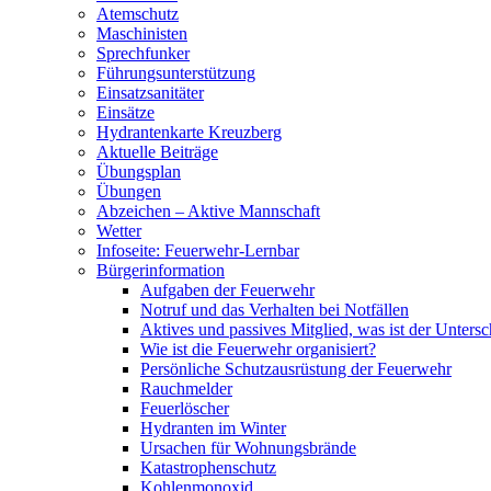
Atemschutz
Maschinisten
Sprechfunker
Führungsunterstützung
Einsatzsanitäter
Einsätze
Hydrantenkarte Kreuzberg
Aktuelle Beiträge
Übungsplan
Übungen
Abzeichen – Aktive Mannschaft
Wetter
Infoseite: Feuerwehr-Lernbar
Bürgerinformation
Aufgaben der Feuerwehr
Notruf und das Verhalten bei Notfällen
Aktives und passives Mitglied, was ist der Untersc
Wie ist die Feuerwehr organisiert?
Persönliche Schutzausrüstung der Feuerwehr
Rauchmelder
Feuerlöscher
Hydranten im Winter
Ursachen für Wohnungsbrände
Katastrophenschutz
Kohlenmonoxid