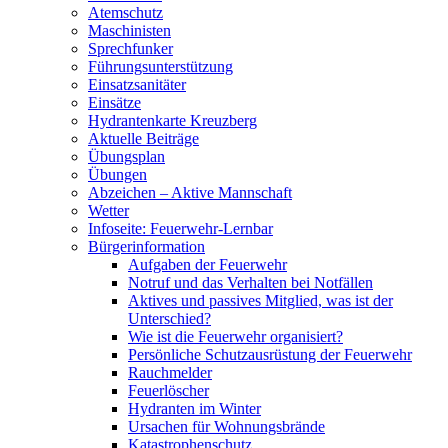
Atemschutz
Maschinisten
Sprechfunker
Führungsunterstützung
Einsatzsanitäter
Einsätze
Hydrantenkarte Kreuzberg
Aktuelle Beiträge
Übungsplan
Übungen
Abzeichen – Aktive Mannschaft
Wetter
Infoseite: Feuerwehr-Lernbar
Bürgerinformation
Aufgaben der Feuerwehr
Notruf und das Verhalten bei Notfällen
Aktives und passives Mitglied, was ist der
Unterschied?
Wie ist die Feuerwehr organisiert?
Persönliche Schutzausrüstung der Feuerwehr
Rauchmelder
Feuerlöscher
Hydranten im Winter
Ursachen für Wohnungsbrände
Katastrophenschutz