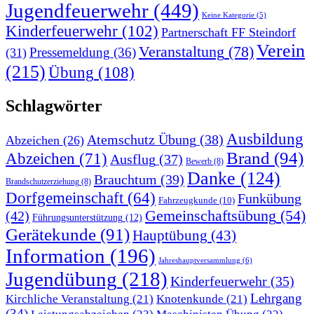
Jugendfeuerwehr
(449)
Keine Kategorie
(5)
Kinderfeuerwehr
(102)
Partnerschaft FF Steindorf
Verein
Veranstaltung
(78)
Pressemeldung
(36)
(31)
(215)
Übung
(108)
Schlagwörter
Ausbildung
Atemschutz Übung
(38)
Abzeichen
(26)
Brand
(94)
Abzeichen
(71)
Ausflug
(37)
Bewerb
(8)
Danke
(124)
Brauchtum
(39)
Brandschutzerziehung
(8)
Dorfgemeinschaft
(64)
Funkübung
Fahrzeugkunde
(10)
Gemeinschaftsübung
(54)
(42)
Führungsunterstützung
(12)
Gerätekunde
(91)
Hauptübung
(43)
Information
(196)
Jahreshauptversammlung
(6)
Jugendübung
(218)
Kinderfeuerwehr
(35)
Lehrgang
Kirchliche Veranstaltung
(21)
Knotenkunde
(21)
(34)