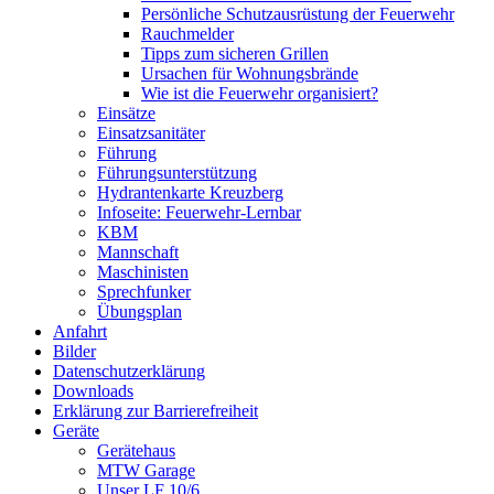
Persönliche Schutzausrüstung der Feuerwehr
Rauchmelder
Tipps zum sicheren Grillen
Ursachen für Wohnungsbrände
Wie ist die Feuerwehr organisiert?
Einsätze
Einsatzsanitäter
Führung
Führungsunterstützung
Hydrantenkarte Kreuzberg
Infoseite: Feuerwehr-Lernbar
KBM
Mannschaft
Maschinisten
Sprechfunker
Übungsplan
Anfahrt
Bilder
Datenschutzerklärung
Downloads
Erklärung zur Barriere­frei­heit
Geräte
Gerätehaus
MTW Garage
Unser LF 10/6