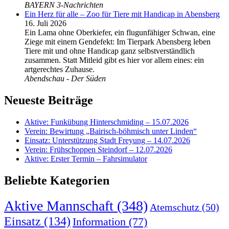
BAYERN 3-Nachrichten
Ein Herz für alle – Zoo für Tiere mit Handicap in Abensberg
16. Juli 2026
Ein Lama ohne Oberkiefer, ein flugunfähiger Schwan, eine
Ziege mit einem Gendefekt: Im Tierpark Abensberg leben
Tiere mit und ohne Handicap ganz selbstverständlich
zusammen. Statt Mitleid gibt es hier vor allem eines: ein
artgerechtes Zuhause.
Abendschau - Der Süden
Neueste Beiträge
Aktive: Funkübung Hinterschmiding – 15.07.2026
Verein: Bewirtung „Bairisch-böhmisch unter Linden“
Einsatz: Unterstützung Stadt Freyung – 14.07.2026
Verein: Frühschoppen Steindorf – 12.07.2026
Aktive: Erster Termin – Fahrsimulator
Beliebte Kategorien
Aktive Mannschaft
(348)
Atemschutz
(50)
Einsatz
(134)
Information
(77)