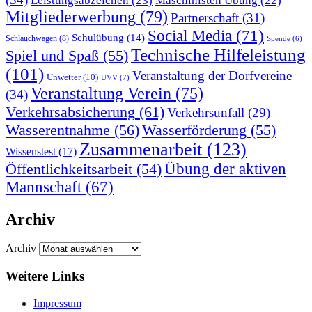
Leistungsabzeichen
(23)
Maschinisten Übung
(22)
Mitgliederwerbung
(79)
Partnerschaft
(31)
Social Media
(71)
Schulübung
(14)
Schlauchwagen
(8)
Spende
(6)
Technische Hilfeleistung
Spiel und Spaß
(55)
(101)
Veranstaltung der Dorfvereine
Unwetter
(10)
UVV
(7)
Veranstaltung Verein
(75)
(34)
Verkehrsabsicherung
(61)
Verkehrsunfall
(29)
Wasserentnahme
(56)
Wasserförderung
(55)
Zusammenarbeit
(123)
Wissenstest
(17)
Übung der aktiven
Öffentlichkeitsarbeit
(54)
Mannschaft
(67)
Archiv
Archiv
Weitere Links
Impressum