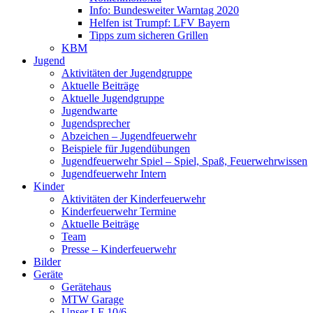
Info: Bundesweiter Warntag 2020
Helfen ist Trumpf: LFV Bayern
Tipps zum sicheren Grillen
KBM
Jugend
Aktivitäten der Jugendgruppe
Aktuelle Beiträge
Aktuelle Jugendgruppe
Jugendwarte
Jugendsprecher
Abzeichen – Jugendfeuerwehr
Beispiele für Jugendübungen
Jugendfeuerwehr Spiel – Spiel, Spaß, Feuerwehrwissen
Jugendfeuerwehr Intern
Kinder
Aktivitäten der Kinderfeuerwehr
Kinderfeuerwehr Termine
Aktuelle Beiträge
Team
Presse – Kinderfeuerwehr
Bilder
Geräte
Gerätehaus
MTW Garage
Unser LF 10/6