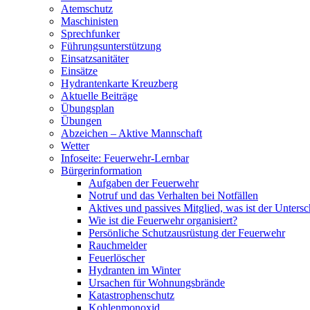
Atemschutz
Maschinisten
Sprechfunker
Führungsunterstützung
Einsatzsanitäter
Einsätze
Hydrantenkarte Kreuzberg
Aktuelle Beiträge
Übungsplan
Übungen
Abzeichen – Aktive Mannschaft
Wetter
Infoseite: Feuerwehr-Lernbar
Bürgerinformation
Aufgaben der Feuerwehr
Notruf und das Verhalten bei Notfällen
Aktives und passives Mitglied, was ist der Untersc
Wie ist die Feuerwehr organisiert?
Persönliche Schutzausrüstung der Feuerwehr
Rauchmelder
Feuerlöscher
Hydranten im Winter
Ursachen für Wohnungsbrände
Katastrophenschutz
Kohlenmonoxid