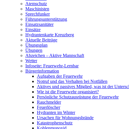
Atemschutz
Maschinisten
Sprechfunker
Führungsunterstützung
Einsatzsanitäter
Einsätze
Hydrantenkarte Kreuzberg
Aktuelle Beiträge
Übungsplan
Übungen
Abzeichen – Aktive Mannschaft
Wetter
Infoseite: Feuerwehr-Lernbar
Bürgerinformation
Aufgaben der Feuerwehr
Notruf und das Verhalten bei Notfällen
Aktives und passives Mitglied, was ist der Untersc
Wie ist die Feuerwehr organisiert?
Persönliche Schutzausrüstung der Feuerwehr
Rauchmelder
Feuerlöscher
Hydranten im Winter
Ursachen für Wohnungsbrände
Katastrophenschutz
Kohlenmonoxid