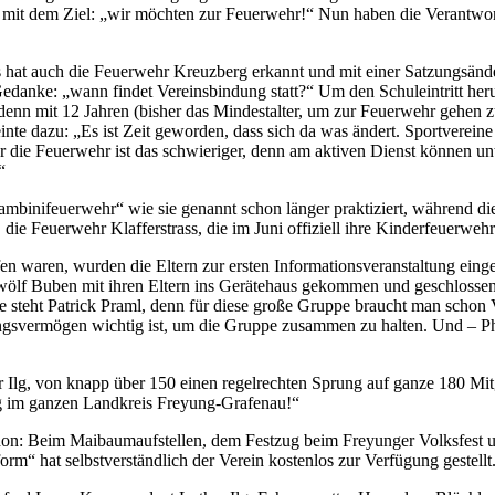
t dem Ziel: „wir möchten zur Feuerwehr!“ Nun haben die Verantwortlic
Das hat auch die Feuerwehr Kreuzberg erkannt und mit einer Satzungsän
edanke: „wann findet Vereinsbindung statt?“ Um den Schuleintritt heru
denn mit 12 Jahren (bisher das Mindestalter, um zur Feuerwehr gehen z
te dazu: „Es ist Zeit geworden, dass sich da was ändert. Sportvereine 
 die Feuerwehr ist das schwieriger, denn am aktiven Dienst können unter
“
ambinifeuerwehr“ wie sie genannt schon länger praktiziert, während d
ie Feuerwehr Klafferstrass, die im Juni offiziell ihre Kinderfeuerwehr
n waren, wurden die Eltern zur ersten Informationsveranstaltung eing
zwölf Buben mit ihren Eltern ins Gerätehaus gekommen und geschlossen
e steht Patrick Praml, denn für diese große Gruppe braucht man schon 
gsvermögen wichtig ist, um die Gruppe zusammen zu halten. Und – Phan
Ilg, von knapp über 150 einen regelrechten Sprung auf ganze 180 Mitg
ig im ganzen Landkreis Freyung-Grafenau!“
hon: Beim Maibaumaufstellen, dem Festzug beim Freyunger Volksfest und 
rm“ hat selbstverständlich der Verein kostenlos zur Verfügung gestellt