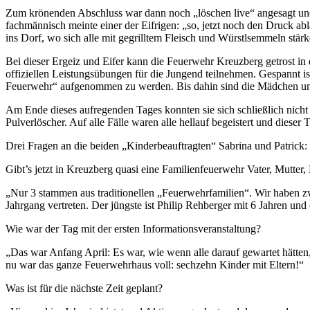
Zum krönenden Abschluss war dann noch „löschen live“ angesagt und 
fachmännisch meinte einer der Eifrigen: „so, jetzt noch den Druck 
ins Dorf, wo sich alle mit gegrilltem Fleisch und Würstlsemmeln stär
Bei dieser Ergeiz und Eifer kann die Feuerwehr Kreuzberg getrost i
offiziellen Leistungsübungen für die Jungend teilnehmen. Gespannt is
Feuerwehr“ aufgenommen zu werden. Bis dahin sind die Mädchen und 
Am Ende dieses aufregenden Tages konnten sie sich schließlich nicht
Pulverlöscher. Auf alle Fälle waren alle hellauf begeistert und dieser
Drei Fragen an die beiden „Kinderbeauftragten“ Sabrina und Patrick:
Gibt’s jetzt in Kreuzberg quasi eine Familienfeuerwehr Vater, Mutter,
„Nur 3 stammen aus traditionellen „Feuerwehrfamilien“. Wir haben zw
Jahrgang vertreten. Der jüngste ist Philip Rehberger mit 6 Jahren und
Wie war der Tag mit der ersten Informationsveranstaltung?
„Das war Anfang April: Es war, wie wenn alle darauf gewartet hätte
nu war das ganze Feuerwehrhaus voll: sechzehn Kinder mit Eltern!“
Was ist für die nächste Zeit geplant?