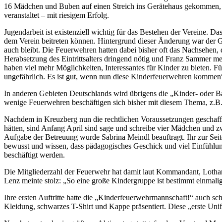
16 Mädchen und Buben auf einen Streich ins Gerätehaus gekommen, mi
veranstaltet – mit riesigem Erfolg.
Jugendarbeit ist existenziell wichtig für das Bestehen der Vereine. 
dem Verein beitreten können. Hintergrund dieser Änderung war der G
auch bleibt. Die Feuerwehren hatten dabei bisher oft das Nachsehen, 
Herabsetzung des Eintrittsalters dringend nötig und Franz Sammer mein
haben viel mehr Möglichkeiten, Interessantes für Kinder zu bieten. Für
ungefährlich. Es ist gut, wenn nun diese Kinderfeuerwehren kommen
In anderen Gebieten Deutschlands wird übrigens die „Kinder- oder B
wenige Feuerwehren beschäftigen sich bisher mit diesem Thema, z.B. d
Nachdem in Kreuzberg nun die rechtlichen Voraussetzungen geschaffe
hätten, sind Anfang April sind sage und schreibe vier Mädchen und 
Aufgabe der Betreuung wurde Sabrina Meindl beauftragt. Ihr zur Seit
bewusst und wissen, dass pädagogisches Geschick und viel Einfühlun
beschäftigt werden.
Die Mitgliederzahl der Feuerwehr hat damit laut Kommandant, Lothar 
Lenz meinte stolz: „So eine große Kindergruppe ist bestimmt einmal
Ihre ersten Auftritte hatte die „Kinderfeuerwehrmannschaft!“ auch sc
Kleidung, schwarzes T-Shirt und Kappe präsentiert. Diese „erste Unifo