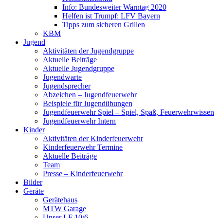
Info: Bundesweiter Warntag 2020
Helfen ist Trumpf: LFV Bayern
Tipps zum sicheren Grillen
KBM
Jugend
Aktivitäten der Jugendgruppe
Aktuelle Beiträge
Aktuelle Jugendgruppe
Jugendwarte
Jugendsprecher
Abzeichen – Jugendfeuerwehr
Beispiele für Jugendübungen
Jugendfeuerwehr Spiel – Spiel, Spaß, Feuerwehrwissen
Jugendfeuerwehr Intern
Kinder
Aktivitäten der Kinderfeuerwehr
Kinderfeuerwehr Termine
Aktuelle Beiträge
Team
Presse – Kinderfeuerwehr
Bilder
Geräte
Gerätehaus
MTW Garage
Unser LF 10/6