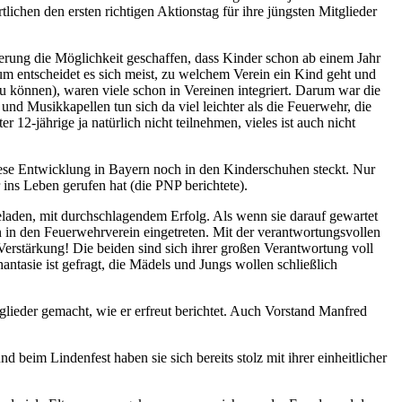
hen den ersten richtigen Aktionstag für ihre jüngsten Mitglieder
derung die Möglichkeit geschaffen, dass Kinder schon ab einem Jahr
m entscheidet es sich meist, zu welchem Verein ein Kind geht und
u können), waren viele schon in Vereinen integriert. Darum war die
und Musikkapellen tun sich da viel leichter als die Feuerwehr, die
 12-jährige ja natürlich nicht teilnehmen, vieles ist auch nicht
iese Entwicklung in Bayern noch in den Kinderschuhen steckt. Nur
 ins Leben gerufen hat (die PNP berichtete).
eladen, mit durchschlagendem Erfolg. Als wenn sie darauf gewartet
 in den Feuerwehrverein eingetreten. Mit der verantwortungsvollen
Verstärkung! Die beiden sind sich ihrer großen Verantwortung voll
tasie ist gefragt, die Mädels und Jungs wollen schließlich
lieder gemacht, wie er erfreut berichtet. Auch Vorstand Manfred
beim Lindenfest haben sie sich bereits stolz mit ihrer einheitlicher
.