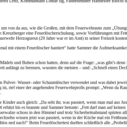
Manfred Lenz, Kommandant Lothar Ilg, Fahnenmutter Hannelore Blöchl
um von da aus, wie die Großen, mit dem Feuerwehrauto zum „Übungspla
n Kreuzberger eine Feuerlöscherschulung, sowie Vorführungen mit Fet
rwehr Herzogsreut (29 Jahre war er im Amt) in seiner Freizeit koste
 mal mit einem Feuerlöscher hantiert“ hatte Sammer die Aufmerksamkeit
ädels und Buben schon hatten, denn auf die Frage: „was gibt’s denn f
tt anfängt zu brennen, wussten die meisten – und: „Schnell einen Dec
Pulver- Wasser- oder Schaumlöscher verwendet und was dabei jeweils
ig ist, rief einer der angehenden Feuerwehrprofis prompt: „Wenn da Rau
.
Kinder auch gleich: „Da seht ihr, was passiert, wenn man mal aus Jux
 erhitzt bis es brannte und Sammer betonte: „Fett darf man auf keinen 
erwalze schoss in den Himmel und trotz Sicherheitsabstand spürten all
chzehn wissen jetzt was passiert, wenn in der Küche mal ein Fettbra
s blos ned nach!“ Beim Feuerlöschertest durften schließlich alle „Prob