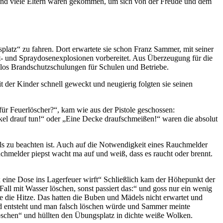
 und viele Eltern waren gekommen, um sich von der Freude und dem
tz“ zu fahren. Dort erwartete sie schon Franz Sammer, mit seiner
t- und Spraydosenexplosionen vorbereitet. Aus Überzeugung für die
nlos Brandschutzschulungen für Schulen und Betriebe.
 der Kinder schnell geweckt und neugierig folgten sie seinen
ür Feuerlöscher?“, kam wie aus der Pistole geschossen:
kel drauf tun!“ oder „Eine Decke draufschmeißen!“ waren die absolut
 zu beachten ist. Auch auf die Notwendigkeit eines Rauchmelder
chmelder piepst wacht ma auf und weiß, dass es raucht oder brennt.
 eine Dose ins Lagerfeuer wirft“ Schließlich kam der Höhepunkt der
Fall mit Wasser löschen, sonst passiert das:“ und goss nur ein wenig
e die Hitze. Das hatten die Buben und Mädels nicht erwartet und
nd entsteht und man falsch löschen würde und Sammer meinte
elöschen“ und hüllten den Übungsplatz in dichte weiße Wolken.