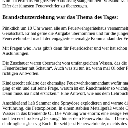
Nun hat erstmals ein größerer Aktionstag stattgefunden. Vorstand 
Eifer der jüngsten Feuerwehrler zu überzeugen.
Brandschutzerziehung war das Thema des Tages:
Pünktlich um 10 Uhr waren alle am Feuerwehrgerätehaus versammelt 
Gerätschaft. Er hat gerne die Aufgabe übernommen und für die junge
Feuerwehrarbeit macht der engagierte ehemalige Kommandant der Feue
Mit Fragen wie: „was gibt’s denn für Feuerlöscher und wer hat schon
Ausführungen.
Die Zuschauer waren überrascht vom umfangreichen Wissen, das die M
„Feuerlöscher mit Schaum“. Auch was zu tun ist, wenn mal Öl oder Fe
richtigen Antworten.
Kindgerecht erklärte der ehemalige Feuerwehrkommandant wofür man 
ging er ein und auf seine Frage, warum ist ein Rauchmelder so wicht
Dann muss ma nicht ersticken.“ Eine Antwort, wie aus dem Lehrbuch
Anschließend ließ Sammer eine Spraydose explodieren und warnte die 
Vorführung, die Fettexplosion. In einem stabilen Metallgefäß wurde Öl
Wasser in das brennende Öl. Die Wirkung war enorm: eine riesige Feu
suchten erschrocken „Deckung“ hinter dem Feuerwehrauto. – Diese se
eindringlich: „Ich sag Euch: Ihr seid jetzt Feuerwehrleute, machts de