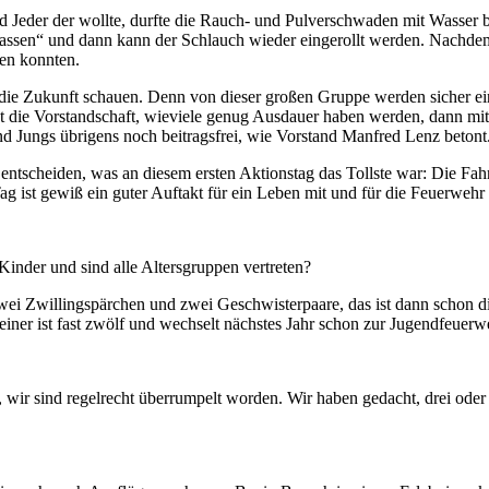
Jeder der wollte, durfte die Rauch- und Pulverschwaden mit Wasser b
ablassen“ und dann kann der Schlauch wieder eingerollt werden. Nachde
ken konnten.
n die Zukunft schauen. Denn von dieser großen Gruppe werden sicher e
t die Vorstandschaft, wieviele genug Ausdauer haben werden, dann mit 
Jungs übrigens noch beitragsfrei, wie Vorstand Manfred Lenz betont
 entscheiden, was an diesem ersten Aktionstag das Tollste war: Die Fa
 Tag ist gewiß ein guter Auftakt für ein Leben mit und für die Feuerweh
 Kinder und sind alle Altersgruppen vertreten?
ei Zwillingspärchen und zwei Geschwisterpaare, das ist dann schon die
 einer ist fast zwölf und wechselt nächstes Jahr schon zur Jugendfeuerw
n, wir sind regelrecht überrumpelt worden. Wir haben gedacht, drei o