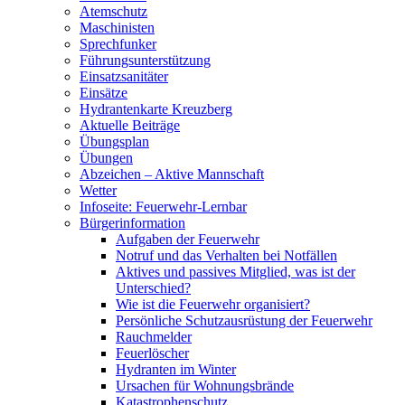
Atemschutz
Maschinisten
Sprechfunker
Führungsunterstützung
Einsatzsanitäter
Einsätze
Hydrantenkarte Kreuzberg
Aktuelle Beiträge
Übungsplan
Übungen
Abzeichen – Aktive Mannschaft
Wetter
Infoseite: Feuerwehr-Lernbar
Bürgerinformation
Aufgaben der Feuerwehr
Notruf und das Verhalten bei Notfällen
Aktives und passives Mitglied, was ist der
Unterschied?
Wie ist die Feuerwehr organisiert?
Persönliche Schutzausrüstung der Feuerwehr
Rauchmelder
Feuerlöscher
Hydranten im Winter
Ursachen für Wohnungsbrände
Katastrophenschutz