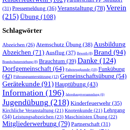
Partnerschaft FF Steindorf
Verein
Veranstaltung
(78)
Pressemeldung
(36)
(31)
(215)
Übung
(108)
Schlagwörter
Ausbildung
Atemschutz Übung
(38)
Abzeichen
(26)
Brand
(94)
Abzeichen
(71)
Ausflug
(37)
Bewerb
(8)
Danke
(124)
Brauchtum
(39)
Brandschutzerziehung
(8)
Dorfgemeinschaft
(64)
Funkübung
Fahrzeugkunde
(10)
Gemeinschaftsübung
(54)
(42)
Führungsunterstützung
(12)
Gerätekunde
(91)
Hauptübung
(43)
Information
(196)
Jahreshauptversammlung
(6)
Jugendübung
(218)
Kinderfeuerwehr
(35)
Lehrgang
Kirchliche Veranstaltung
(21)
Knotenkunde
(21)
(34)
Leistungsabzeichen
(23)
Maschinisten Übung
(22)
Mitgliederwerbung
(79)
Partnerschaft
(31)