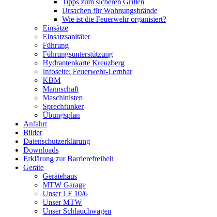
Tipps zum sicheren Grillen
Ursachen für Wohnungsbrände
Wie ist die Feuerwehr organisiert?
Einsätze
Einsatzsanitäter
Führung
Führungsunterstützung
Hydrantenkarte Kreuzberg
Infoseite: Feuerwehr-Lernbar
KBM
Mannschaft
Maschinisten
Sprechfunker
Übungsplan
Anfahrt
Bilder
Datenschutzerklärung
Downloads
Erklärung zur Barriere­frei­heit
Geräte
Gerätehaus
MTW Garage
Unser LF 10/6
Unser MTW
Unser Schlauchwagen