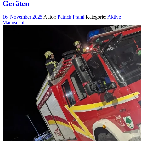
Geräten
16. November 2025
Autor:
Patrick Praml
Kategorie:
Aktive
Mannschaft