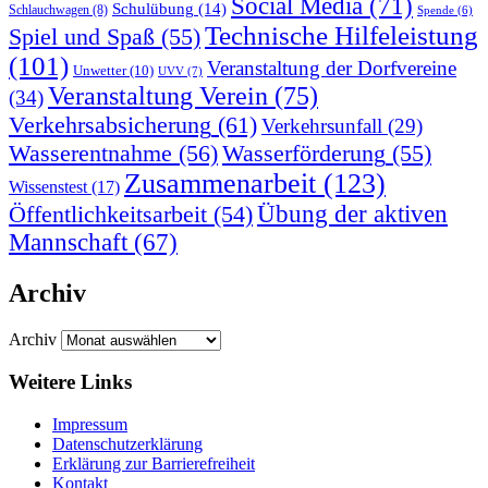
Social Media
(71)
Schulübung
(14)
Schlauchwagen
(8)
Spende
(6)
Technische Hilfeleistung
Spiel und Spaß
(55)
(101)
Veranstaltung der Dorfvereine
Unwetter
(10)
UVV
(7)
Veranstaltung Verein
(75)
(34)
Verkehrsabsicherung
(61)
Verkehrsunfall
(29)
Wasserentnahme
(56)
Wasserförderung
(55)
Zusammenarbeit
(123)
Wissenstest
(17)
Übung der aktiven
Öffentlichkeitsarbeit
(54)
Mannschaft
(67)
Archiv
Archiv
Weitere Links
Impressum
Datenschutzerklärung
Erklärung zur Barriere­frei­heit
Kontakt