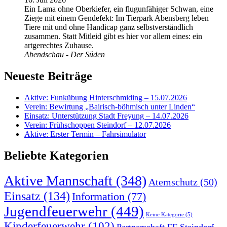
Ein Lama ohne Oberkiefer, ein flugunfähiger Schwan, eine
Ziege mit einem Gendefekt: Im Tierpark Abensberg leben
Tiere mit und ohne Handicap ganz selbstverständlich
zusammen. Statt Mitleid gibt es hier vor allem eines: ein
artgerechtes Zuhause.
Abendschau - Der Süden
Neueste Beiträge
Aktive: Funkübung Hinterschmiding – 15.07.2026
Verein: Bewirtung „Bairisch-böhmisch unter Linden“
Einsatz: Unterstützung Stadt Freyung – 14.07.2026
Verein: Frühschoppen Steindorf – 12.07.2026
Aktive: Erster Termin – Fahrsimulator
Beliebte Kategorien
Aktive Mannschaft
(348)
Atemschutz
(50)
Einsatz
(134)
Information
(77)
Jugendfeuerwehr
(449)
Keine Kategorie
(5)
Kinderfeuerwehr
(102)