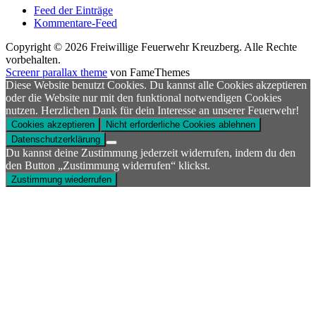
Feed der Einträge
Kommentare-Feed
Copyright © 2026 Freiwillige Feuerwehr Kreuzberg. Alle Rechte
vorbehalten.
Screenr parallax theme
von FameThemes
Diese Website benutzt Cookies. Du kannst alle Cookies akzeptieren
oder die Website nur mit den funktional notwendigen Cookies
nutzen. Herzlichen Dank für dein Interesse an unserer Feuerwehr!
Cookies akzeptieren
Nicht erforderliche Cookies ablehnen
Datenschutzerklärung
Du kannst deine Zustimmung jederzeit widerrufen, indem du den
den Button „Zustimmung widerrufen“ klickst.
Zustimmung wiederrufen