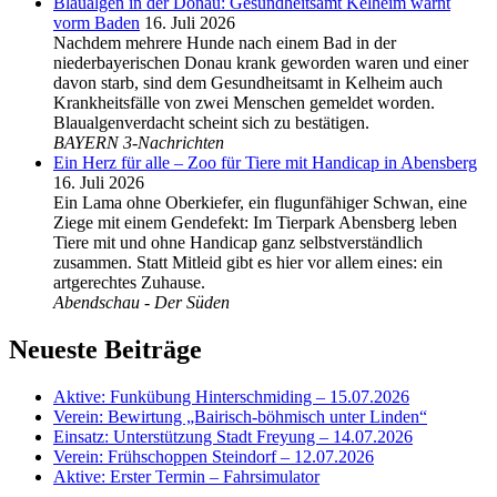
Blaualgen in der Donau: Gesundheitsamt Kelheim warnt
vorm Baden
16. Juli 2026
Nachdem mehrere Hunde nach einem Bad in der
niederbayerischen Donau krank geworden waren und einer
davon starb, sind dem Gesundheitsamt in Kelheim auch
Krankheitsfälle von zwei Menschen gemeldet worden.
Blaualgenverdacht scheint sich zu bestätigen.
BAYERN 3-Nachrichten
Ein Herz für alle – Zoo für Tiere mit Handicap in Abensberg
16. Juli 2026
Ein Lama ohne Oberkiefer, ein flugunfähiger Schwan, eine
Ziege mit einem Gendefekt: Im Tierpark Abensberg leben
Tiere mit und ohne Handicap ganz selbstverständlich
zusammen. Statt Mitleid gibt es hier vor allem eines: ein
artgerechtes Zuhause.
Abendschau - Der Süden
Neueste Beiträge
Aktive: Funkübung Hinterschmiding – 15.07.2026
Verein: Bewirtung „Bairisch-böhmisch unter Linden“
Einsatz: Unterstützung Stadt Freyung – 14.07.2026
Verein: Frühschoppen Steindorf – 12.07.2026
Aktive: Erster Termin – Fahrsimulator