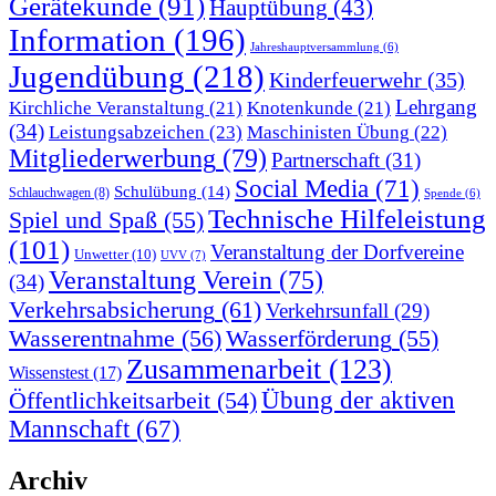
Gerätekunde
(91)
Hauptübung
(43)
Information
(196)
Jahreshauptversammlung
(6)
Jugendübung
(218)
Kinderfeuerwehr
(35)
Lehrgang
Kirchliche Veranstaltung
(21)
Knotenkunde
(21)
(34)
Leistungsabzeichen
(23)
Maschinisten Übung
(22)
Mitgliederwerbung
(79)
Partnerschaft
(31)
Social Media
(71)
Schulübung
(14)
Schlauchwagen
(8)
Spende
(6)
Technische Hilfeleistung
Spiel und Spaß
(55)
(101)
Veranstaltung der Dorfvereine
Unwetter
(10)
UVV
(7)
Veranstaltung Verein
(75)
(34)
Verkehrsabsicherung
(61)
Verkehrsunfall
(29)
Wasserentnahme
(56)
Wasserförderung
(55)
Zusammenarbeit
(123)
Wissenstest
(17)
Übung der aktiven
Öffentlichkeitsarbeit
(54)
Mannschaft
(67)
Archiv