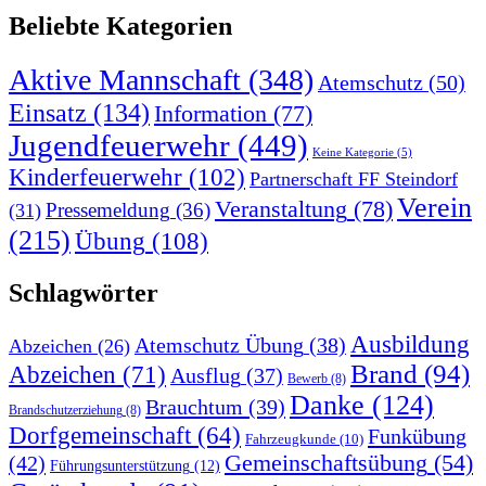
Beliebte Kategorien
Aktive Mannschaft
(348)
Atemschutz
(50)
Einsatz
(134)
Information
(77)
Jugendfeuerwehr
(449)
Keine Kategorie
(5)
Kinderfeuerwehr
(102)
Partnerschaft FF Steindorf
Verein
Veranstaltung
(78)
Pressemeldung
(36)
(31)
(215)
Übung
(108)
Schlagwörter
Ausbildung
Atemschutz Übung
(38)
Abzeichen
(26)
Brand
(94)
Abzeichen
(71)
Ausflug
(37)
Bewerb
(8)
Danke
(124)
Brauchtum
(39)
Brandschutzerziehung
(8)
Dorfgemeinschaft
(64)
Funkübung
Fahrzeugkunde
(10)
Gemeinschaftsübung
(54)
(42)
Führungsunterstützung
(12)