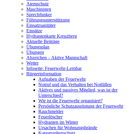
Atemschutz
Maschinisten
Sprechfunker
Führungsunterstützung
Einsatzsanitäter
Einsätze
Hydrantenkarte Kreuzberg
Aktuelle Beiträge
Übungsplan
Übungen
Abzeichen – Aktive Mannschaft
Wetter
Infoseite: Feuerwehr-Lernbar
Bürgerinformation
Aufgaben der Feuerwehr
Notruf und das Verhalten bei Notfällen
Aktives und passives Mitglied, was ist der
Unterschied?
Wie ist die Feuerwehr organisiert?
Persönliche Schutzausrüstung der Feuerwehr
Rauchmelder
Feuerlöscher
Hydranten im Winter
Ursachen für Wohnungsbrände
Katastrophenschutz