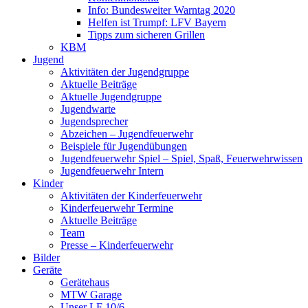
Info: Bundesweiter Warntag 2020
Helfen ist Trumpf: LFV Bayern
Tipps zum sicheren Grillen
KBM
Jugend
Aktivitäten der Jugendgruppe
Aktuelle Beiträge
Aktuelle Jugendgruppe
Jugendwarte
Jugendsprecher
Abzeichen – Jugendfeuerwehr
Beispiele für Jugendübungen
Jugendfeuerwehr Spiel – Spiel, Spaß, Feuerwehrwissen
Jugendfeuerwehr Intern
Kinder
Aktivitäten der Kinderfeuerwehr
Kinderfeuerwehr Termine
Aktuelle Beiträge
Team
Presse – Kinderfeuerwehr
Bilder
Geräte
Gerätehaus
MTW Garage
Unser LF 10/6