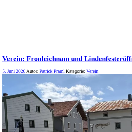
Verein: Fronleichnam und Lindenfesteröf
5. Juni 2026
Autor:
Patrick Praml
Kategorie:
Verein