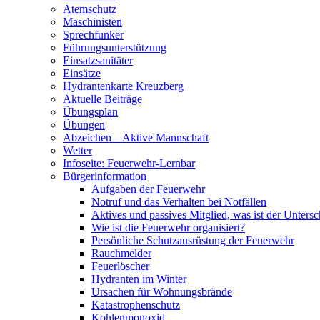
Atemschutz
Maschinisten
Sprechfunker
Führungsunterstützung
Einsatzsanitäter
Einsätze
Hydrantenkarte Kreuzberg
Aktuelle Beiträge
Übungsplan
Übungen
Abzeichen – Aktive Mannschaft
Wetter
Infoseite: Feuerwehr-Lernbar
Bürgerinformation
Aufgaben der Feuerwehr
Notruf und das Verhalten bei Notfällen
Aktives und passives Mitglied, was ist der Untersc
Wie ist die Feuerwehr organisiert?
Persönliche Schutzausrüstung der Feuerwehr
Rauchmelder
Feuerlöscher
Hydranten im Winter
Ursachen für Wohnungsbrände
Katastrophenschutz
Kohlenmonoxid