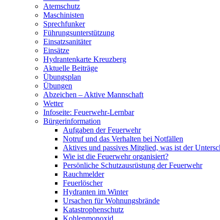
Atemschutz
Maschinisten
Sprechfunker
Führungsunterstützung
Einsatzsanitäter
Einsätze
Hydrantenkarte Kreuzberg
Aktuelle Beiträge
Übungsplan
Übungen
Abzeichen – Aktive Mannschaft
Wetter
Infoseite: Feuerwehr-Lernbar
Bürgerinformation
Aufgaben der Feuerwehr
Notruf und das Verhalten bei Notfällen
Aktives und passives Mitglied, was ist der Untersc
Wie ist die Feuerwehr organisiert?
Persönliche Schutzausrüstung der Feuerwehr
Rauchmelder
Feuerlöscher
Hydranten im Winter
Ursachen für Wohnungsbrände
Katastrophenschutz
Kohlenmonoxid