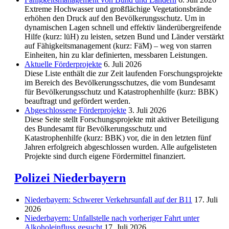
Extreme Hochwasser und großflächige Vegetationsbrände
erhöhen den Druck auf den Bevölkerungsschutz. Um in
dynamischen Lagen schnell und effektiv länderübergreifende
Hilfe (kurz: lüH) zu leisten, setzen Bund und Länder verstärkt
auf Fähigkeitsmanagement (kurz: FäM) – weg von starren
Einheiten, hin zu klar definierten, messbaren Leistungen.
Aktuelle Förderprojekte
6. Juli 2026
Diese Liste enthält die zur Zeit laufenden Forschungsprojekte
im Bereich des Be­völkerungs­schutzes, die vom Bundesamt
für Bevölkerungsschutz und Katastrophenhilfe (kurz: BBK)
beauftragt und gefördert werden.
Abgeschlos­sene Förderprojekte
3. Juli 2026
Diese Seite stellt Forschungsprojekte mit aktiver Beteiligung
des Bundesamt für Bevölkerungsschutz und
Katastrophenhilfe (kurz: BBK) vor, die in den letzten fünf
Jahren erfolgreich abgeschlossen wurden. Alle aufgelisteten
Projekte sind durch eigene Fördermittel finanziert.
Polizei Niederbayern
Niederbayern: Schwerer Verkehrsunfall auf der B11
17. Juli
2026
Niederbayern: Unfallstelle nach vorheriger Fahrt unter
Alkoholeinfluss gesucht
17. Juli 2026