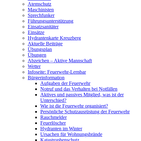
Atemschutz
Maschinisten
Sprechfunker
Führungsunterstützung
Einsatzsanitäter
Einsätze
Hydrantenkarte Kreuzberg
Aktuelle Beiträge
Übungsplan
Übungen
Abzeichen – Aktive Mannschaft
Wetter
Infoseite: Feuerwehr-Lernbar
Bürgerinformation
Aufgaben der Feuerwehr
Notruf und das Verhalten bei Notfällen
Aktives und passives Mitglied, was ist der
Unterschied?
Wie ist die Feuerwehr organisiert?
Persönliche Schutzausrüstung der Feuerwehr
Rauchmelder
Feuerlöscher
Hydranten im Winter
Ursachen für Wohnungsbrände
Katastrophenschutz