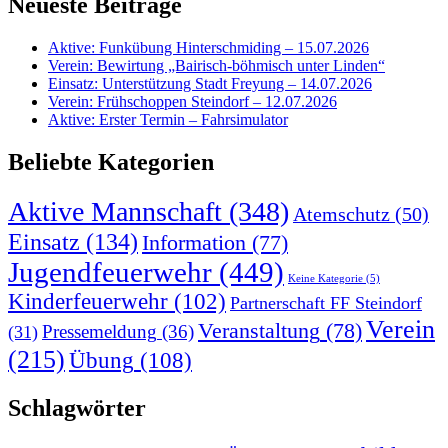
Neueste Beiträge
Aktive: Funkübung Hinterschmiding – 15.07.2026
Verein: Bewirtung „Bairisch-böhmisch unter Linden“
Einsatz: Unterstützung Stadt Freyung – 14.07.2026
Verein: Frühschoppen Steindorf – 12.07.2026
Aktive: Erster Termin – Fahrsimulator
Beliebte Kategorien
Aktive Mannschaft
(348)
Atemschutz
(50)
Einsatz
(134)
Information
(77)
Jugendfeuerwehr
(449)
Keine Kategorie
(5)
Kinderfeuerwehr
(102)
Partnerschaft FF Steindorf
Verein
Veranstaltung
(78)
Pressemeldung
(36)
(31)
(215)
Übung
(108)
Schlagwörter