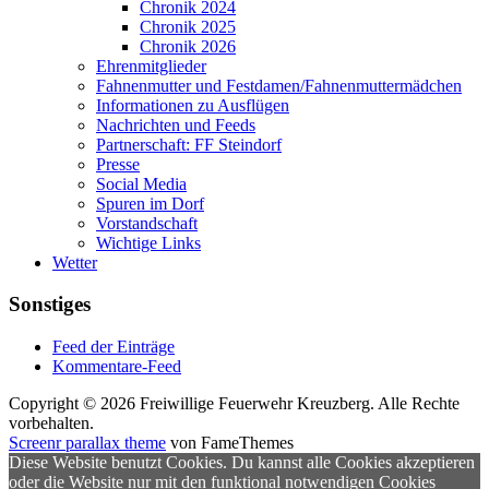
Chronik 2024
Chronik 2025
Chronik 2026
Ehrenmitglieder
Fahnenmutter und Festdamen/Fahnenmuttermädchen
Informationen zu Ausflügen
Nachrichten und Feeds
Partnerschaft: FF Steindorf
Presse
Social Media
Spuren im Dorf
Vorstandschaft
Wichtige Links
Wetter
Sonstiges
Feed der Einträge
Kommentare-Feed
Copyright © 2026 Freiwillige Feuerwehr Kreuzberg. Alle Rechte
vorbehalten.
Screenr parallax theme
von FameThemes
Diese Website benutzt Cookies. Du kannst alle Cookies akzeptieren
oder die Website nur mit den funktional notwendigen Cookies