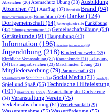
Ausbildung
Atemschutz Übung
(38)
Abzeichen
(26)
Brand
(94)
Abzeichen
(71)
Ausflug
(37)
Bewerb
(8)
Danke
(124)
Brauchtum
(39)
Brandschutzerziehung
(8)
Dorfgemeinschaft
(64)
Funkübung
Fahrzeugkunde
(10)
Gemeinschaftsübung
(54)
(42)
Führungsunterstützung
(12)
Gerätekunde
(91)
Hauptübung
(43)
Information
(196)
Jahreshauptversammlung
(6)
Jugendübung
(218)
Kinderfeuerwehr
(35)
Lehrgang
Kirchliche Veranstaltung
(21)
Knotenkunde
(21)
(34)
Leistungsabzeichen
(23)
Maschinisten Übung
(22)
Mitgliederwerbung
(79)
Partnerschaft
(31)
Social Media
(71)
Schulübung
(14)
Schlauchwagen
(8)
Spende
(6)
Technische Hilfeleistung
Spiel und Spaß
(55)
(101)
Veranstaltung der Dorfvereine
Unwetter
(10)
UVV
(7)
Veranstaltung Verein
(75)
(34)
Verkehrsabsicherung
(61)
Verkehrsunfall
(29)
Wasserentnahme
(56)
Wasserförderung
(55)