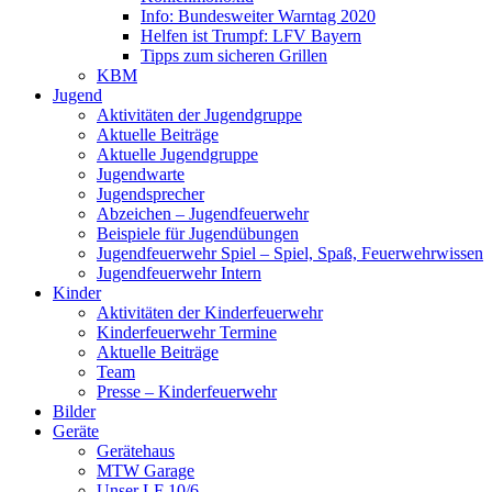
Info: Bundesweiter Warntag 2020
Helfen ist Trumpf: LFV Bayern
Tipps zum sicheren Grillen
KBM
Jugend
Aktivitäten der Jugendgruppe
Aktuelle Beiträge
Aktuelle Jugendgruppe
Jugendwarte
Jugendsprecher
Abzeichen – Jugendfeuerwehr
Beispiele für Jugendübungen
Jugendfeuerwehr Spiel – Spiel, Spaß, Feuerwehrwissen
Jugendfeuerwehr Intern
Kinder
Aktivitäten der Kinderfeuerwehr
Kinderfeuerwehr Termine
Aktuelle Beiträge
Team
Presse – Kinderfeuerwehr
Bilder
Geräte
Gerätehaus
MTW Garage
Unser LF 10/6