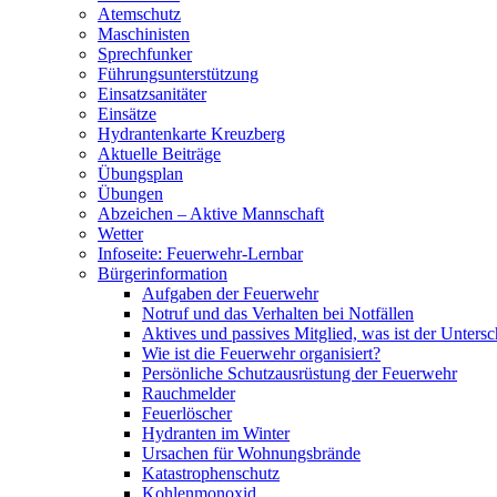
Atemschutz
Maschinisten
Sprechfunker
Führungsunterstützung
Einsatzsanitäter
Einsätze
Hydrantenkarte Kreuzberg
Aktuelle Beiträge
Übungsplan
Übungen
Abzeichen – Aktive Mannschaft
Wetter
Infoseite: Feuerwehr-Lernbar
Bürgerinformation
Aufgaben der Feuerwehr
Notruf und das Verhalten bei Notfällen
Aktives und passives Mitglied, was ist der Untersc
Wie ist die Feuerwehr organisiert?
Persönliche Schutzausrüstung der Feuerwehr
Rauchmelder
Feuerlöscher
Hydranten im Winter
Ursachen für Wohnungsbrände
Katastrophenschutz
Kohlenmonoxid