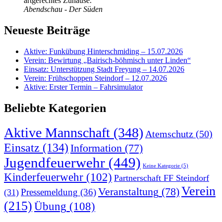
artgerechtes Zuhause.
Abendschau - Der Süden
Neueste Beiträge
Aktive: Funkübung Hinterschmiding – 15.07.2026
Verein: Bewirtung „Bairisch-böhmisch unter Linden“
Einsatz: Unterstützung Stadt Freyung – 14.07.2026
Verein: Frühschoppen Steindorf – 12.07.2026
Aktive: Erster Termin – Fahrsimulator
Beliebte Kategorien
Aktive Mannschaft
(348)
Atemschutz
(50)
Einsatz
(134)
Information
(77)
Jugendfeuerwehr
(449)
Keine Kategorie
(5)
Kinderfeuerwehr
(102)
Partnerschaft FF Steindorf
Verein
Veranstaltung
(78)
Pressemeldung
(36)
(31)
(215)
Übung
(108)