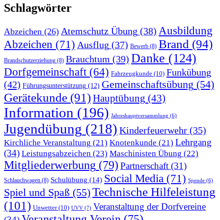
Schlagwörter
Ausbildung
Atemschutz Übung
(38)
Abzeichen
(26)
Brand
(94)
Abzeichen
(71)
Ausflug
(37)
Bewerb
(8)
Danke
(124)
Brauchtum
(39)
Brandschutzerziehung
(8)
Dorfgemeinschaft
(64)
Funkübung
Fahrzeugkunde
(10)
Gemeinschaftsübung
(54)
(42)
Führungsunterstützung
(12)
Gerätekunde
(91)
Hauptübung
(43)
Information
(196)
Jahreshauptversammlung
(6)
Jugendübung
(218)
Kinderfeuerwehr
(35)
Lehrgang
Kirchliche Veranstaltung
(21)
Knotenkunde
(21)
(34)
Leistungsabzeichen
(23)
Maschinisten Übung
(22)
Mitgliederwerbung
(79)
Partnerschaft
(31)
Social Media
(71)
Schulübung
(14)
Schlauchwagen
(8)
Spende
(6)
Technische Hilfeleistung
Spiel und Spaß
(55)
(101)
Veranstaltung der Dorfvereine
Unwetter
(10)
UVV
(7)
Veranstaltung Verein
(75)
(34)