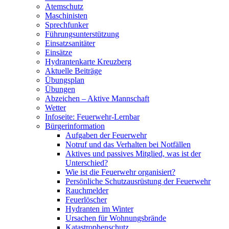
Atemschutz
Maschinisten
Sprechfunker
Führungsunterstützung
Einsatzsanitäter
Einsätze
Hydrantenkarte Kreuzberg
Aktuelle Beiträge
Übungsplan
Übungen
Abzeichen – Aktive Mannschaft
Wetter
Infoseite: Feuerwehr-Lernbar
Bürgerinformation
Aufgaben der Feuerwehr
Notruf und das Verhalten bei Notfällen
Aktives und passives Mitglied, was ist der
Unterschied?
Wie ist die Feuerwehr organisiert?
Persönliche Schutzausrüstung der Feuerwehr
Rauchmelder
Feuerlöscher
Hydranten im Winter
Ursachen für Wohnungsbrände
Katastrophenschutz