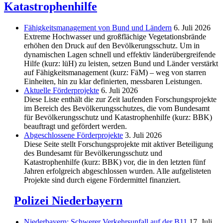
Katastrophenhilfe
Fähigkeitsmanagement von Bund und Ländern
6. Juli 2026
Extreme Hochwasser und großflächige Vegetationsbrände
erhöhen den Druck auf den Bevölkerungsschutz. Um in
dynamischen Lagen schnell und effektiv länderübergreifende
Hilfe (kurz: lüH) zu leisten, setzen Bund und Länder verstärkt
auf Fähigkeitsmanagement (kurz: FäM) – weg von starren
Einheiten, hin zu klar definierten, messbaren Leistungen.
Aktuelle Förderprojekte
6. Juli 2026
Diese Liste enthält die zur Zeit laufenden Forschungsprojekte
im Bereich des Be­völkerungs­schutzes, die vom Bundesamt
für Bevölkerungsschutz und Katastrophenhilfe (kurz: BBK)
beauftragt und gefördert werden.
Abgeschlos­sene Förderprojekte
3. Juli 2026
Diese Seite stellt Forschungsprojekte mit aktiver Beteiligung
des Bundesamt für Bevölkerungsschutz und
Katastrophenhilfe (kurz: BBK) vor, die in den letzten fünf
Jahren erfolgreich abgeschlossen wurden. Alle aufgelisteten
Projekte sind durch eigene Fördermittel finanziert.
Polizei Niederbayern
Niederbayern: Schwerer Verkehrsunfall auf der B11
17. Juli