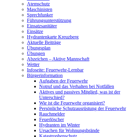
Atemschutz
Maschinisten
Sprechfunker
Führungsunterstützung
Einsatzsanitäter
Einsätze
Hydrantenkarte Kreuzberg
Aktuelle Beiträge
Übungsplan
Übungen
Abzeichen – Aktive Mannschaft
Wetter
Infoseite: Feuerwehr-Lernbar
Bürgerinformation
Aufgaben der Feuerwehr
Notruf und das Verhalten bei Notfällen
Aktives und passives Mitglied, was ist der
Unterschied?
Wie ist die Feuerwehr organisiert?
Persönliche Schutzausrüstung der Feuerwehr
Rauchmelder
Feuerlöscher
Hydranten im Winter
Ursachen für Wohnungsbrände
Katastrophenschutz