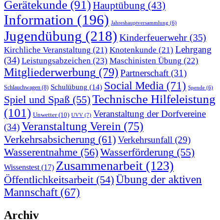
Gerätekunde
(91)
Hauptübung
(43)
Information
(196)
Jahreshauptversammlung
(6)
Jugendübung
(218)
Kinderfeuerwehr
(35)
Lehrgang
Kirchliche Veranstaltung
(21)
Knotenkunde
(21)
(34)
Leistungsabzeichen
(23)
Maschinisten Übung
(22)
Mitgliederwerbung
(79)
Partnerschaft
(31)
Social Media
(71)
Schulübung
(14)
Schlauchwagen
(8)
Spende
(6)
Technische Hilfeleistung
Spiel und Spaß
(55)
(101)
Veranstaltung der Dorfvereine
Unwetter
(10)
UVV
(7)
Veranstaltung Verein
(75)
(34)
Verkehrsabsicherung
(61)
Verkehrsunfall
(29)
Wasserentnahme
(56)
Wasserförderung
(55)
Zusammenarbeit
(123)
Wissenstest
(17)
Übung der aktiven
Öffentlichkeitsarbeit
(54)
Mannschaft
(67)
Archiv