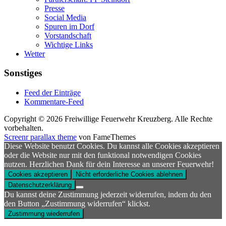
Presse
Social Media
Spuren im Dorf
Vorstandschaft
Wichtige Links
Wetter
Sonstiges
Feed der Einträge
Kommentare-Feed
Copyright © 2026 Freiwillige Feuerwehr Kreuzberg. Alle Rechte
vorbehalten.
Screenr parallax theme
von FameThemes
Diese Website benutzt Cookies. Du kannst alle Cookies akzeptieren
oder die Website nur mit den funktional notwendigen Cookies
nutzen. Herzlichen Dank für dein Interesse an unserer Feuerwehr!
Cookies akzeptieren
Nicht erforderliche Cookies ablehnen
Datenschutzerklärung
Du kannst deine Zustimmung jederzeit widerrufen, indem du den
den Button „Zustimmung widerrufen“ klickst.
Zustimmung wiederrufen