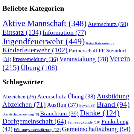
Beliebte Kategorien
Aktive Mannschaft
(348)
Atemschutz
(50)
Einsatz
(134)
Information
(77)
Jugendfeuerwehr
(449)
Keine Kategorie
(5)
Kinderfeuerwehr
(102)
Partnerschaft FF Steindorf
Verein
Veranstaltung
(78)
Pressemeldung
(36)
(31)
(215)
Übung
(108)
Schlagwörter
Ausbildung
Atemschutz Übung
(38)
Abzeichen
(26)
Brand
(94)
Abzeichen
(71)
Ausflug
(37)
Bewerb
(8)
Danke
(124)
Brauchtum
(39)
Brandschutzerziehung
(8)
Dorfgemeinschaft
(64)
Funkübung
Fahrzeugkunde
(10)
Gemeinschaftsübung
(54)
(42)
Führungsunterstützung
(12)