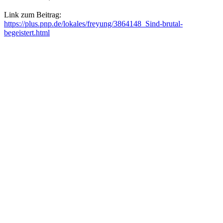
Link zum Beitrag:
https://plus.pnp.de/lokales/freyung/3864148_Sind-brutal-
begeistert.html