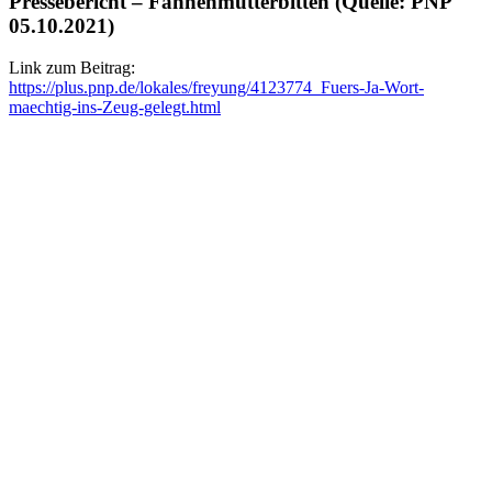
Pressebericht – Fahnenmutterbitten (Quelle: PNP
05.10.2021)
Link zum Beitrag:
https://plus.pnp.de/lokales/freyung/4123774_Fuers-Ja-Wort-
maechtig-ins-Zeug-gelegt.html