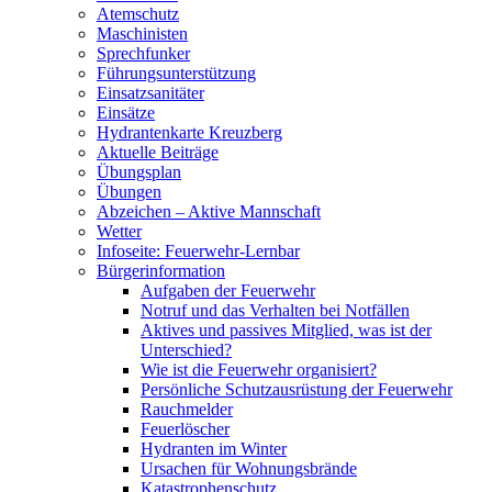
Atemschutz
Maschinisten
Sprechfunker
Führungsunterstützung
Einsatzsanitäter
Einsätze
Hydrantenkarte Kreuzberg
Aktuelle Beiträge
Übungsplan
Übungen
Abzeichen – Aktive Mannschaft
Wetter
Infoseite: Feuerwehr-Lernbar
Bürgerinformation
Aufgaben der Feuerwehr
Notruf und das Verhalten bei Notfällen
Aktives und passives Mitglied, was ist der
Unterschied?
Wie ist die Feuerwehr organisiert?
Persönliche Schutzausrüstung der Feuerwehr
Rauchmelder
Feuerlöscher
Hydranten im Winter
Ursachen für Wohnungsbrände
Katastrophenschutz