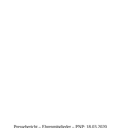
Pressebericht – Ehrenmitglieder – PNP: 18.03.2020