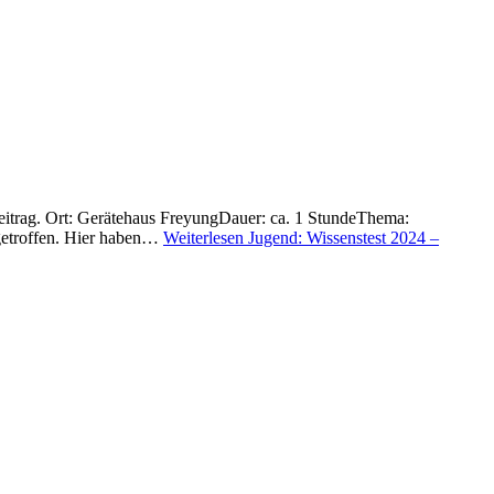
eitrag. Ort: Gerätehaus FreyungDauer: ca. 1 StundeThema:
getroffen. Hier haben…
Weiterlesen
Jugend: Wissenstest 2024 –