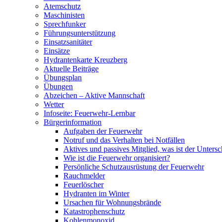
Atemschutz
Maschinisten
Sprechfunker
Führungsunterstützung
Einsatzsanitäter
Einsätze
Hydrantenkarte Kreuzberg
Aktuelle Beiträge
Übungsplan
Übungen
Abzeichen – Aktive Mannschaft
Wetter
Infoseite: Feuerwehr-Lernbar
Bürgerinformation
Aufgaben der Feuerwehr
Notruf und das Verhalten bei Notfällen
Aktives und passives Mitglied, was ist der Untersc
Wie ist die Feuerwehr organisiert?
Persönliche Schutzausrüstung der Feuerwehr
Rauchmelder
Feuerlöscher
Hydranten im Winter
Ursachen für Wohnungsbrände
Katastrophenschutz
Kohlenmonoxid