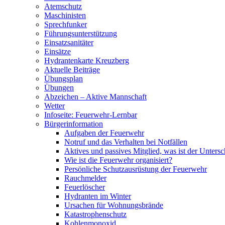
Atemschutz
Maschinisten
Sprechfunker
Führungsunterstützung
Einsatzsanitäter
Einsätze
Hydrantenkarte Kreuzberg
Aktuelle Beiträge
Übungsplan
Übungen
Abzeichen – Aktive Mannschaft
Wetter
Infoseite: Feuerwehr-Lernbar
Bürgerinformation
Aufgaben der Feuerwehr
Notruf und das Verhalten bei Notfällen
Aktives und passives Mitglied, was ist der Untersc
Wie ist die Feuerwehr organisiert?
Persönliche Schutzausrüstung der Feuerwehr
Rauchmelder
Feuerlöscher
Hydranten im Winter
Ursachen für Wohnungsbrände
Katastrophenschutz
Kohlenmonoxid