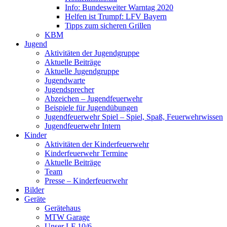
Info: Bundesweiter Warntag 2020
Helfen ist Trumpf: LFV Bayern
Tipps zum sicheren Grillen
KBM
Jugend
Aktivitäten der Jugendgruppe
Aktuelle Beiträge
Aktuelle Jugendgruppe
Jugendwarte
Jugendsprecher
Abzeichen – Jugendfeuerwehr
Beispiele für Jugendübungen
Jugendfeuerwehr Spiel – Spiel, Spaß, Feuerwehrwissen
Jugendfeuerwehr Intern
Kinder
Aktivitäten der Kinderfeuerwehr
Kinderfeuerwehr Termine
Aktuelle Beiträge
Team
Presse – Kinderfeuerwehr
Bilder
Geräte
Gerätehaus
MTW Garage
Unser LF 10/6