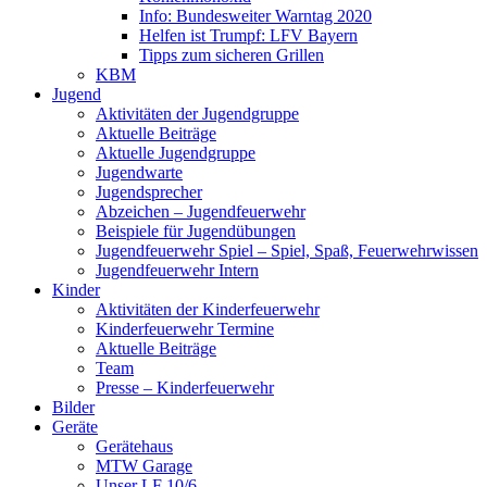
Info: Bundesweiter Warntag 2020
Helfen ist Trumpf: LFV Bayern
Tipps zum sicheren Grillen
KBM
Jugend
Aktivitäten der Jugendgruppe
Aktuelle Beiträge
Aktuelle Jugendgruppe
Jugendwarte
Jugendsprecher
Abzeichen – Jugendfeuerwehr
Beispiele für Jugendübungen
Jugendfeuerwehr Spiel – Spiel, Spaß, Feuerwehrwissen
Jugendfeuerwehr Intern
Kinder
Aktivitäten der Kinderfeuerwehr
Kinderfeuerwehr Termine
Aktuelle Beiträge
Team
Presse – Kinderfeuerwehr
Bilder
Geräte
Gerätehaus
MTW Garage
Unser LF 10/6