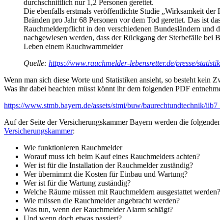
durchschnittlich nur 1,2 Personen gerettet.
Die ebenfalls erstmals veröffentlichte Studie „Wirksamkeit der
Bränden pro Jahr 68 Personen vor dem Tod gerettet. Das ist da
Rauchmelderpflicht in den verschiedenen Bundesländern und di
nachgewiesen werden, dass der Rückgang der Sterbefälle bei B
Leben einem Rauchwarnmelder
Quelle:
https://www.rauchmelder-lebensretter.de/presse/statisti
Wenn man sich diese Worte und Statistiken ansieht, so besteht kein Zw
Was ihr dabei beachten müsst könnt ihr dem folgenden PDF entnehme
https://www.stmb.bayern.de/assets/stmi/buw/baurechtundtechnik/ii
Auf der Seite der Versicherungskammer Bayern werden die folgenden 
Versicherungskammer
:
Wie funktionieren Rauchmelder
Worauf muss ich beim Kauf eines Rauchmelders achten?
Wer ist für die Installation der Rauchmelder zuständig?
Wer übernimmt die Kosten für Einbau und Wartung?
Wer ist für die Wartung zuständig?
Welche Räume müssen mit Rauchmeldern ausgestattet werden
Wie müssen die Rauchmelder angebracht werden?
Was tun, wenn der Rauchmelder Alarm schlägt?
Und wenn doch etwas passiert?