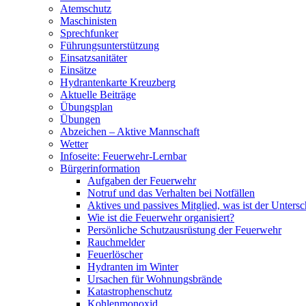
Atemschutz
Maschinisten
Sprechfunker
Führungsunterstützung
Einsatzsanitäter
Einsätze
Hydrantenkarte Kreuzberg
Aktuelle Beiträge
Übungsplan
Übungen
Abzeichen – Aktive Mannschaft
Wetter
Infoseite: Feuerwehr-Lernbar
Bürgerinformation
Aufgaben der Feuerwehr
Notruf und das Verhalten bei Notfällen
Aktives und passives Mitglied, was ist der Untersc
Wie ist die Feuerwehr organisiert?
Persönliche Schutzausrüstung der Feuerwehr
Rauchmelder
Feuerlöscher
Hydranten im Winter
Ursachen für Wohnungsbrände
Katastrophenschutz
Kohlenmonoxid