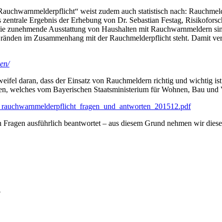
 Rauchwarnmelderpflicht“ weist zudem auch statistisch nach: Rauchmelde
s zentrale Ergebnis der Erhebung von Dr. Sebastian Festag, Risikofor
e zunehmende Ausstattung von Haushalten mit Rauchwarnmeldern sinkt 
ränden im Zusammenhang mit der Rauchmelderpflicht steht. Damit verd
ken/
eifel daran, dass der Einsatz von Rauchmeldern richtig und wichtig ist
n, welches vom Bayerischen Staatsministerium für Wohnen, Bau und Ve
b7_rauchwarnmelderpflicht_fragen_und_antworten_201512.pdf
Fragen ausführlich beantwortet – aus diesem Grund nehmen wir diese n
?