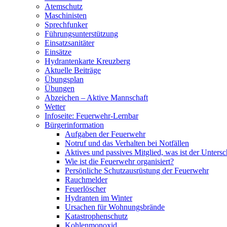
Atemschutz
Maschinisten
Sprechfunker
Führungsunterstützung
Einsatzsanitäter
Einsätze
Hydrantenkarte Kreuzberg
Aktuelle Beiträge
Übungsplan
Übungen
Abzeichen – Aktive Mannschaft
Wetter
Infoseite: Feuerwehr-Lernbar
Bürgerinformation
Aufgaben der Feuerwehr
Notruf und das Verhalten bei Notfällen
Aktives und passives Mitglied, was ist der Untersc
Wie ist die Feuerwehr organisiert?
Persönliche Schutzausrüstung der Feuerwehr
Rauchmelder
Feuerlöscher
Hydranten im Winter
Ursachen für Wohnungsbrände
Katastrophenschutz
Kohlenmonoxid