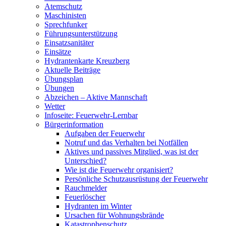
Atemschutz
Maschinisten
Sprechfunker
Führungsunterstützung
Einsatzsanitäter
Einsätze
Hydrantenkarte Kreuzberg
Aktuelle Beiträge
Übungsplan
Übungen
Abzeichen – Aktive Mannschaft
Wetter
Infoseite: Feuerwehr-Lernbar
Bürgerinformation
Aufgaben der Feuerwehr
Notruf und das Verhalten bei Notfällen
Aktives und passives Mitglied, was ist der
Unterschied?
Wie ist die Feuerwehr organisiert?
Persönliche Schutzausrüstung der Feuerwehr
Rauchmelder
Feuerlöscher
Hydranten im Winter
Ursachen für Wohnungsbrände
Katastrophenschutz