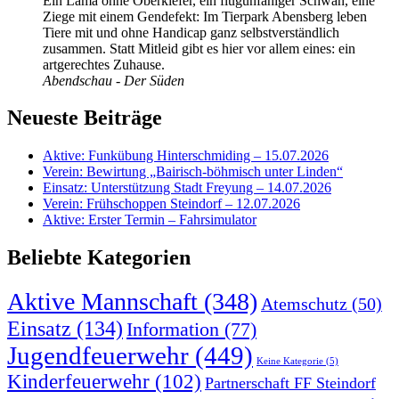
Ein Lama ohne Oberkiefer, ein flugunfähiger Schwan, eine
Ziege mit einem Gendefekt: Im Tierpark Abensberg leben
Tiere mit und ohne Handicap ganz selbstverständlich
zusammen. Statt Mitleid gibt es hier vor allem eines: ein
artgerechtes Zuhause.
Abendschau - Der Süden
Neueste Beiträge
Aktive: Funkübung Hinterschmiding – 15.07.2026
Verein: Bewirtung „Bairisch-böhmisch unter Linden“
Einsatz: Unterstützung Stadt Freyung – 14.07.2026
Verein: Frühschoppen Steindorf – 12.07.2026
Aktive: Erster Termin – Fahrsimulator
Beliebte Kategorien
Aktive Mannschaft
(348)
Atemschutz
(50)
Einsatz
(134)
Information
(77)
Jugendfeuerwehr
(449)
Keine Kategorie
(5)
Kinderfeuerwehr
(102)
Partnerschaft FF Steindorf