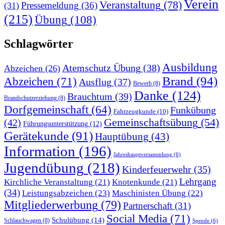
Verein
Veranstaltung
(78)
Pressemeldung
(36)
(31)
(215)
Übung
(108)
Schlagwörter
Ausbildung
Atemschutz Übung
(38)
Abzeichen
(26)
Brand
(94)
Abzeichen
(71)
Ausflug
(37)
Bewerb
(8)
Danke
(124)
Brauchtum
(39)
Brandschutzerziehung
(8)
Dorfgemeinschaft
(64)
Funkübung
Fahrzeugkunde
(10)
Gemeinschaftsübung
(54)
(42)
Führungsunterstützung
(12)
Gerätekunde
(91)
Hauptübung
(43)
Information
(196)
Jahreshauptversammlung
(6)
Jugendübung
(218)
Kinderfeuerwehr
(35)
Lehrgang
Kirchliche Veranstaltung
(21)
Knotenkunde
(21)
(34)
Leistungsabzeichen
(23)
Maschinisten Übung
(22)
Mitgliederwerbung
(79)
Partnerschaft
(31)
Social Media
(71)
Schulübung
(14)
Schlauchwagen
(8)
Spende
(6)