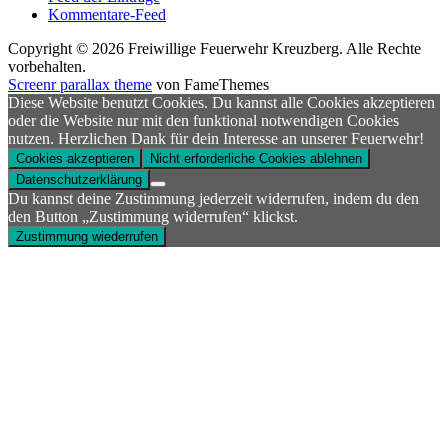
Kommentare-Feed
Copyright © 2026 Freiwillige Feuerwehr Kreuzberg. Alle Rechte
vorbehalten.
Screenr parallax theme
von FameThemes
Diese Website benutzt Cookies. Du kannst alle Cookies akzeptieren
oder die Website nur mit den funktional notwendigen Cookies
nutzen. Herzlichen Dank für dein Interesse an unserer Feuerwehr!
Cookies akzeptieren
Nicht erforderliche Cookies ablehnen
Datenschutzerklärung
Du kannst deine Zustimmung jederzeit widerrufen, indem du den
den Button „Zustimmung widerrufen“ klickst.
Zustimmung wiederrufen