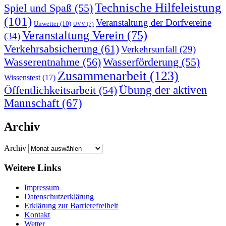
Technische Hilfeleistung
Spiel und Spaß
(55)
(101)
Veranstaltung der Dorfvereine
Unwetter
(10)
UVV
(7)
Veranstaltung Verein
(75)
(34)
Verkehrsabsicherung
(61)
Verkehrsunfall
(29)
Wasserentnahme
(56)
Wasserförderung
(55)
Zusammenarbeit
(123)
Wissenstest
(17)
Übung der aktiven
Öffentlichkeitsarbeit
(54)
Mannschaft
(67)
Archiv
Archiv
Weitere Links
Impressum
Datenschutzerklärung
Erklärung zur Barriere­frei­heit
Kontakt
Wetter