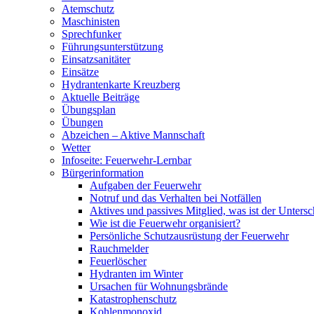
Atemschutz
Maschinisten
Sprechfunker
Führungsunterstützung
Einsatzsanitäter
Einsätze
Hydrantenkarte Kreuzberg
Aktuelle Beiträge
Übungsplan
Übungen
Abzeichen – Aktive Mannschaft
Wetter
Infoseite: Feuerwehr-Lernbar
Bürgerinformation
Aufgaben der Feuerwehr
Notruf und das Verhalten bei Notfällen
Aktives und passives Mitglied, was ist der Untersc
Wie ist die Feuerwehr organisiert?
Persönliche Schutzausrüstung der Feuerwehr
Rauchmelder
Feuerlöscher
Hydranten im Winter
Ursachen für Wohnungsbrände
Katastrophenschutz
Kohlenmonoxid