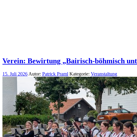
Verein: Bewirtung „Bairisch-böhmisch un
15. Juli 2026
Autor:
Patrick Praml
Kategorie:
Veranstaltung