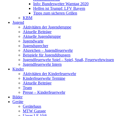
Info: Bundesweiter Warntag 2020
Helfen ist Trumpf: LFV Bayern
Tipps zum sicheren Grillen
KBM
Jugend
Aktivitäten der Jugendgruppe
Aktuelle Beiträge
Aktuelle Jugendgruppe
Jugendwarte
Jugendsprecher
Abzeichen – Jugendfeuerwehr
Beispiele für Jugendübungen
Jugendfeuerwehr Spiel – Spiel, Spaß, Feuerwehrwissen
Jugendfeuerwehr Intern
Kinder
Aktivitäten der Kinderfeuerwehr
Kinderfeuerwehr Termine
Aktuelle Beiträge
Team
Presse – Kinderfeuerwehr
Bilder
Geräte
Gerätehaus
MTW Garage
Unser LF 10/6