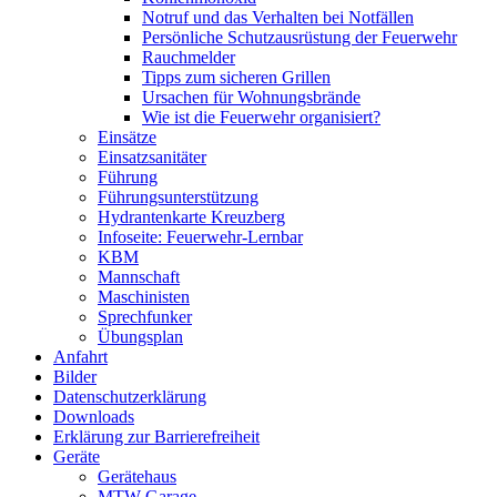
Notruf und das Verhalten bei Notfällen
Persönliche Schutzausrüstung der Feuerwehr
Rauchmelder
Tipps zum sicheren Grillen
Ursachen für Wohnungsbrände
Wie ist die Feuerwehr organisiert?
Einsätze
Einsatzsanitäter
Führung
Führungsunterstützung
Hydrantenkarte Kreuzberg
Infoseite: Feuerwehr-Lernbar
KBM
Mannschaft
Maschinisten
Sprechfunker
Übungsplan
Anfahrt
Bilder
Datenschutzerklärung
Downloads
Erklärung zur Barriere­frei­heit
Geräte
Gerätehaus
MTW Garage