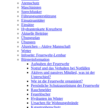
Atemschutz
Maschinisten
Sprechfunker
Führungsunterstützung
Einsatzsanitäter
Einsätze
Hydrantenkarte Kreuzberg
Aktuelle Beiträge
Übungsplan
Übungen
Abzeichen – Aktive Mannschaft
Wetter
Infoseite: Feuerwehr-Lernbar
Bürgerinformation
Aufgaben der Feuerwehr
Notruf und das Verhalten bei Notfällen
Aktives und passives Mitglied, was ist der
Unterschied?
Wie ist die Feuerwehr organisiert?
Persönliche Schutzausrüstung der Feuerwehr
Rauchmelder
Feuerlöscher
Hydranten im Winter
Ursachen für Wohnungsbrände
Katastrophenschutz