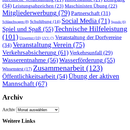
(34)
Leistungsabzeichen
(23)
Maschinisten Übung
(22)
Mitgliederwerbung
(79)
Partnerschaft
(31)
Social Media
(71)
Schulübung
(14)
Schlauchwagen
(8)
Spende
(6)
Technische Hilfeleistung
Spiel und Spaß
(55)
(101)
Veranstaltung der Dorfvereine
Unwetter
(10)
UVV
(7)
Veranstaltung Verein
(75)
(34)
Verkehrsabsicherung
(61)
Verkehrsunfall
(29)
Wasserentnahme
(56)
Wasserförderung
(55)
Zusammenarbeit
(123)
Wissenstest
(17)
Übung der aktiven
Öffentlichkeitsarbeit
(54)
Mannschaft
(67)
Archiv
Archiv
Weitere Links