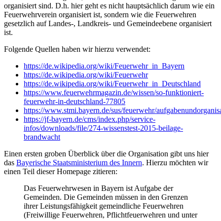
organisiert sind. D.h. hier geht es nicht hauptsächlich darum wie ein
Feuerwehrverein organisiert ist, sondern wie die Feuerwehren
gesetzlich auf Landes-, Landkreis- und Gemeindeebene organisiert
ist.
Folgende Quellen haben wir hierzu verwendet:
https://de.wikipedia.org/wiki/Feuerwehr_in_Bayern
https://de.wikipedia.org/wiki/Feuerwehr
https://de.wikipedia.org/wiki/Feuerwehr_in_Deutschland
https://www.feuerwehrmagazin.de/wissen/so-funktioniert-
feuerwehr-in-deutschland-77805
https://www.stmi.bayern.de/sus/feuerwehr/aufgabenundorganis
https://jf-bayern.de/cms/index.php/service-
infos/downloads/file/274-wissenstest-2015-beilage-
brandwacht
Einen ersten groben Überblick über die Organisation gibt uns hier
das
Bayerische Staatsministerium des Innern
. Hierzu möchten wir
einen Teil dieser Homepage zitieren:
Das Feuerwehrwesen in Bayern ist Aufgabe der
Gemeinden. Die Gemeinden müssen in den Grenzen
ihrer Leistungsfähigkeit gemeindliche Feuerwehren
(Freiwillige Feuerwehren, Pflichtfeuerwehren und unter