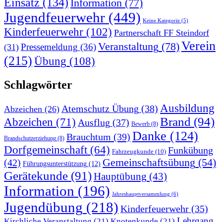
Einsatz
(134)
Information
(77)
Jugendfeuerwehr
(449)
Keine Kategorie
(5)
Kinderfeuerwehr
(102)
Partnerschaft FF Steindorf
Verein
Veranstaltung
(78)
Pressemeldung
(36)
(31)
(215)
Übung
(108)
Schlagwörter
Ausbildung
Atemschutz Übung
(38)
Abzeichen
(26)
Brand
(94)
Abzeichen
(71)
Ausflug
(37)
Bewerb
(8)
Danke
(124)
Brauchtum
(39)
Brandschutzerziehung
(8)
Dorfgemeinschaft
(64)
Funkübung
Fahrzeugkunde
(10)
Gemeinschaftsübung
(54)
(42)
Führungsunterstützung
(12)
Gerätekunde
(91)
Hauptübung
(43)
Information
(196)
Jahreshauptversammlung
(6)
Jugendübung
(218)
Kinderfeuerwehr
(35)
Lehrgang
Kirchliche Veranstaltung
(21)
Knotenkunde
(21)