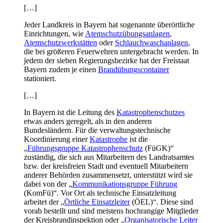
[…]
Jeder Landkreis in Bayern hat sogenannte überörtliche
Einrichtungen, wie
Atemschutzübungsanlagen
,
Atemschutzwerkstätten
oder
Schlauchwaschanlagen
,
die bei größeren Feuerwehren untergebracht werden. In
jedem der sieben Regierungsbezirke hat der Freistaat
Bayern zudem je einen
Brandübungscontainer
stationiert.
[…]
In Bayern ist die Leitung des
Katastrophenschutzes
etwas anders geregelt, als in den anderen
Bundesländern. Für die verwaltungstechnische
Koordinierung einer
Katastrophe
ist die
„
Führungsgruppe Katastrophenschutz
(FüGK)“
zuständig, die sich aus Mitarbeitern des Landratsamtes
bzw. der kreisfreien Stadt und eventuell Mitarbeitern
anderer Behörden zusammensetzt, unterstützt wird sie
dabei von der „
Kommunikationsgruppe Führung
(KomFü)“. Vor Ort als technische Einsatzleitung
arbeitet der „
Örtliche Einsatzleiter
(ÖEL)“. Diese sind
vorab bestellt und sind meistens hochrangige Mitglieder
der Kreisbrandinspektion oder „
Organisatorische Leiter