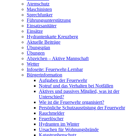
Atemschutz
Maschinisten
Sprechfunker
Führungsunterstützung
Einsatzsanitäter
Einsätze
Hydrantenkarte Kreuzberg
Aktuelle Beiträge
Übungsplan
Übungen
Abzeichen – Aktive Mannschaft
Wetter
Infoseite: Feuerwehr-Lernbar
Bürgerinformation
Aufgaben der Feuerwehr
Notruf und das Verhalten bei Notfällen
Aktives und passives Mitglied, was ist der
Unterschied?
Wie ist die Feuerwehr organisiert?
Persönliche Schutzausrüstung der Feuerwehr
Rauchmelder
Feuerlöscher
Hydranten im Winter
Ursachen für Wohnungsbrände
Katastrophenschutz