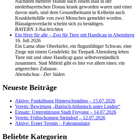
Nachdem mehrere Hunde nach einem Bad in der
niederbayerischen Donau krank geworden waren und einer
davon starb, sind dem Gesundheitsamt in Kelheim auch
Krankheitsfälle von zwei Menschen gemeldet worden.
Blaualgenverdacht scheint sich zu bestätigen.
BAYERN 3-Nachrichten
Ein Herz für alle – Zoo für Tiere mit Handicap in Abensberg
16. Juli 2026
Ein Lama ohne Oberkiefer, ein flugunfähiger Schwan, eine
Ziege mit einem Gendefekt: Im Tierpark Abensberg leben
Tiere mit und ohne Handicap ganz selbstverständlich
zusammen. Statt Mitleid gibt es hier vor allem eines: ein
artgerechtes Zuhause.
Abendschau - Der Süden
Neueste Beiträge
Aktive: Funkübung Hinterschmiding – 15.07.2026
Verein: Bewirtung „Bairisch-böhmisch unter Linden“
Einsatz: Unterstützung Stadt Freyung – 14.07.2026
Verein: Frühschoppen Steindorf – 12.07.2026
Aktive: Erster Termin – Fahrsimulator
Beliebte Kategorien