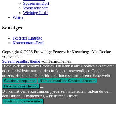
Spuren im Dorf
Vorstandschaft
Wichtige Links
Wetter
Sonstiges
Feed der Einträge
Kommentare-Feed
Copyright © 2026 Freiwillige Feuerwehr Kreuzberg. Alle Rechte
vorbehalten.
Screenr parallax theme
von FameThemes
Diese Website benutzt Cookies. Du kannst alle Cookies akzeptieren
oder die Website nur mit den funktional notwendigen Cookies
nutzen. Herzlichen Dank für dein Interesse an unserer Feuerwehr!
Cookies akzeptieren
Nicht erforderliche Cookies ablehnen
Datenschutzerklärung
Du kannst deine Zustimmung jederzeit widerrufen, indem du den
den Button „Zustimmung widerrufen“ klickst.
Zustimmung wiederrufen