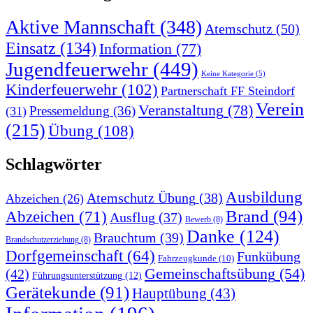
Aktive Mannschaft
(348)
Atemschutz
(50)
Einsatz
(134)
Information
(77)
Jugendfeuerwehr
(449)
Keine Kategorie
(5)
Kinderfeuerwehr
(102)
Partnerschaft FF Steindorf
Verein
Veranstaltung
(78)
Pressemeldung
(36)
(31)
(215)
Übung
(108)
Schlagwörter
Ausbildung
Atemschutz Übung
(38)
Abzeichen
(26)
Brand
(94)
Abzeichen
(71)
Ausflug
(37)
Bewerb
(8)
Danke
(124)
Brauchtum
(39)
Brandschutzerziehung
(8)
Dorfgemeinschaft
(64)
Funkübung
Fahrzeugkunde
(10)
Gemeinschaftsübung
(54)
(42)
Führungsunterstützung
(12)
Gerätekunde
(91)
Hauptübung
(43)