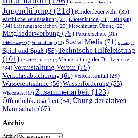
Information
(196)
Jahreshauptversammlung
(6)
Jugendübung
(218)
Kinderfeuerwehr
(35)
Lehrgang
Kirchliche Veranstaltung
(21)
Knotenkunde
(21)
(34)
Leistungsabzeichen
(23)
Maschinisten Übung
(22)
Mitgliederwerbung
(79)
Partnerschaft
(31)
Social Media
(71)
Schulübung
(14)
Schlauchwagen
(8)
Spende
(6)
Technische Hilfeleistung
Spiel und Spaß
(55)
(101)
Veranstaltung der Dorfvereine
Unwetter
(10)
UVV
(7)
Veranstaltung Verein
(75)
(34)
Verkehrsabsicherung
(61)
Verkehrsunfall
(29)
Wasserentnahme
(56)
Wasserförderung
(55)
Zusammenarbeit
(123)
Wissenstest
(17)
Übung der aktiven
Öffentlichkeitsarbeit
(54)
Mannschaft
(67)
Archiv
Archiv