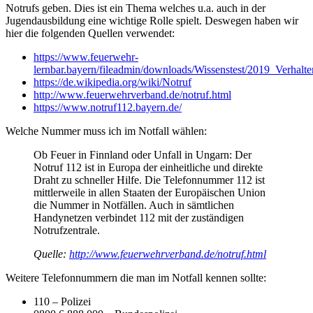
Notrufs geben. Dies ist ein Thema welches u.a. auch in der
Jugendausbildung eine wichtige Rolle spielt. Deswegen haben wir
hier die folgenden Quellen verwendet:
https://www.feuerwehr-
lernbar.bayern/fileadmin/downloads/Wissenstest/2019_Verhal
https://de.wikipedia.org/wiki/Notruf
http://www.feuerwehrverband.de/notruf.html
https://www.notruf112.bayern.de/
Welche Nummer muss ich im Notfall wählen:
Ob Feuer in Finnland oder Unfall in Ungarn: Der
Notruf 112 ist in Europa der einheitliche und direkte
Draht zu schneller Hilfe. Die Telefonnummer 112 ist
mittlerweile in allen Staaten der Europäischen Union
die Nummer in Notfällen. Auch in sämtlichen
Handynetzen verbindet 112 mit der zuständigen
Notrufzentrale.
Quelle:
http://www.feuerwehrverband.de/notruf.html
Weitere Telefonnummern die man im Notfall kennen sollte:
110 – Polizei