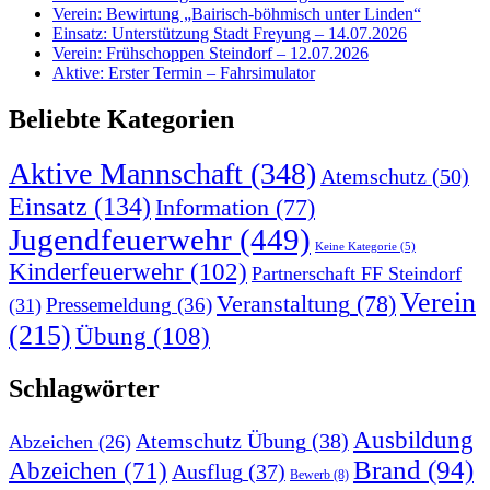
Verein: Bewirtung „Bairisch-böhmisch unter Linden“
Einsatz: Unterstützung Stadt Freyung – 14.07.2026
Verein: Frühschoppen Steindorf – 12.07.2026
Aktive: Erster Termin – Fahrsimulator
Beliebte Kategorien
Aktive Mannschaft
(348)
Atemschutz
(50)
Einsatz
(134)
Information
(77)
Jugendfeuerwehr
(449)
Keine Kategorie
(5)
Kinderfeuerwehr
(102)
Partnerschaft FF Steindorf
Verein
Veranstaltung
(78)
Pressemeldung
(36)
(31)
(215)
Übung
(108)
Schlagwörter
Ausbildung
Atemschutz Übung
(38)
Abzeichen
(26)
Brand
(94)
Abzeichen
(71)
Ausflug
(37)
Bewerb
(8)