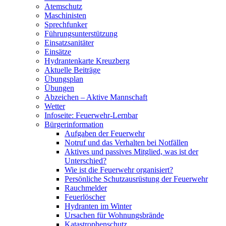
Atemschutz
Maschinisten
Sprechfunker
Führungsunterstützung
Einsatzsanitäter
Einsätze
Hydrantenkarte Kreuzberg
Aktuelle Beiträge
Übungsplan
Übungen
Abzeichen – Aktive Mannschaft
Wetter
Infoseite: Feuerwehr-Lernbar
Bürgerinformation
Aufgaben der Feuerwehr
Notruf und das Verhalten bei Notfällen
Aktives und passives Mitglied, was ist der
Unterschied?
Wie ist die Feuerwehr organisiert?
Persönliche Schutzausrüstung der Feuerwehr
Rauchmelder
Feuerlöscher
Hydranten im Winter
Ursachen für Wohnungsbrände
Katastrophenschutz