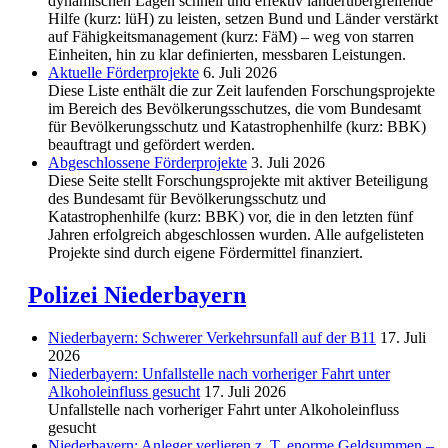
dynamischen Lagen schnell und effektiv länderübergreifende
Hilfe (kurz: lüH) zu leisten, setzen Bund und Länder verstärkt
auf Fähigkeitsmanagement (kurz: FäM) – weg von starren
Einheiten, hin zu klar definierten, messbaren Leistungen.
Aktuelle Förderprojekte
6. Juli 2026
Diese Liste enthält die zur Zeit laufenden Forschungsprojekte
im Bereich des Be­völkerungs­schutzes, die vom Bundesamt
für Bevölkerungsschutz und Katastrophenhilfe (kurz: BBK)
beauftragt und gefördert werden.
Abgeschlos­sene Förderprojekte
3. Juli 2026
Diese Seite stellt Forschungsprojekte mit aktiver Beteiligung
des Bundesamt für Bevölkerungsschutz und
Katastrophenhilfe (kurz: BBK) vor, die in den letzten fünf
Jahren erfolgreich abgeschlossen wurden. Alle aufgelisteten
Projekte sind durch eigene Fördermittel finanziert.
Polizei Niederbayern
Niederbayern: Schwerer Verkehrsunfall auf der B11
17. Juli
2026
Niederbayern: Unfallstelle nach vorheriger Fahrt unter
Alkoholeinfluss gesucht
17. Juli 2026
Unfallstelle nach vorheriger Fahrt unter Alkoholeinfluss
gesucht
Niederbayern: Anleger verlieren z. T. enorme Geldsummen –