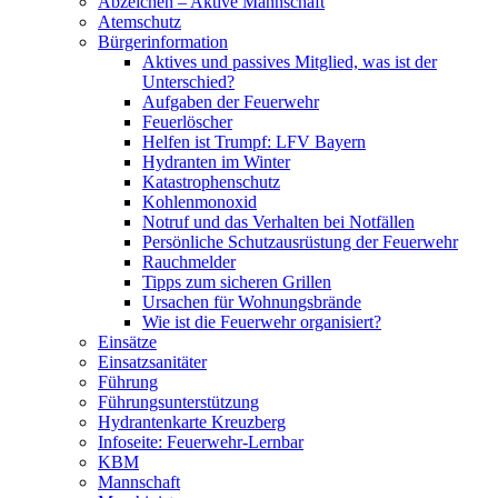
Abzeichen – Aktive Mannschaft
Atemschutz
Bürgerinformation
Aktives und passives Mitglied, was ist der
Unterschied?
Aufgaben der Feuerwehr
Feuerlöscher
Helfen ist Trumpf: LFV Bayern
Hydranten im Winter
Katastrophenschutz
Kohlenmonoxid
Notruf und das Verhalten bei Notfällen
Persönliche Schutzausrüstung der Feuerwehr
Rauchmelder
Tipps zum sicheren Grillen
Ursachen für Wohnungsbrände
Wie ist die Feuerwehr organisiert?
Einsätze
Einsatzsanitäter
Führung
Führungsunterstützung
Hydrantenkarte Kreuzberg
Infoseite: Feuerwehr-Lernbar
KBM
Mannschaft