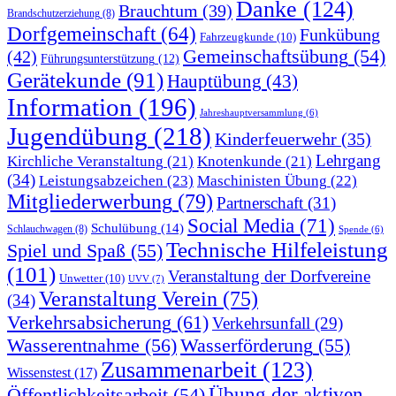
Danke
(124)
Brauchtum
(39)
Brandschutzerziehung
(8)
Dorfgemeinschaft
(64)
Funkübung
Fahrzeugkunde
(10)
Gemeinschaftsübung
(54)
(42)
Führungsunterstützung
(12)
Gerätekunde
(91)
Hauptübung
(43)
Information
(196)
Jahreshauptversammlung
(6)
Jugendübung
(218)
Kinderfeuerwehr
(35)
Lehrgang
Kirchliche Veranstaltung
(21)
Knotenkunde
(21)
(34)
Leistungsabzeichen
(23)
Maschinisten Übung
(22)
Mitgliederwerbung
(79)
Partnerschaft
(31)
Social Media
(71)
Schulübung
(14)
Schlauchwagen
(8)
Spende
(6)
Technische Hilfeleistung
Spiel und Spaß
(55)
(101)
Veranstaltung der Dorfvereine
Unwetter
(10)
UVV
(7)
Veranstaltung Verein
(75)
(34)
Verkehrsabsicherung
(61)
Verkehrsunfall
(29)
Wasserentnahme
(56)
Wasserförderung
(55)
Zusammenarbeit
(123)
Wissenstest
(17)
Übung der aktiven
Öffentlichkeitsarbeit
(54)