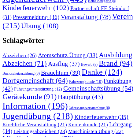
Keine Kategorie
(5)
Kinderfeuerwehr
(102)
Partnerschaft FF Steindorf
Verein
Veranstaltung
(78)
Pressemeldung
(36)
(31)
(215)
Übung
(108)
Schlagwörter
Ausbildung
Atemschutz Übung
(38)
Abzeichen
(26)
Brand
(94)
Abzeichen
(71)
Ausflug
(37)
Bewerb
(8)
Danke
(124)
Brauchtum
(39)
Brandschutzerziehung
(8)
Dorfgemeinschaft
(64)
Funkübung
Fahrzeugkunde
(10)
Gemeinschaftsübung
(54)
(42)
Führungsunterstützung
(12)
Gerätekunde
(91)
Hauptübung
(43)
Information
(196)
Jahreshauptversammlung
(6)
Jugendübung
(218)
Kinderfeuerwehr
(35)
Lehrgang
Kirchliche Veranstaltung
(21)
Knotenkunde
(21)
(34)
Leistungsabzeichen
(23)
Maschinisten Übung
(22)