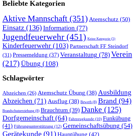
Beliebte Kategorien
Aktive Mannschaft
(351)
Atemschutz
(50)
Einsatz
(136)
Information
(77)
Jugendfeuerwehr
(451)
Keine Kategorie
(5)
Kinderfeuerwehr
(103)
Partnerschaft FF Steindorf
Verein
Veranstaltung
(78)
Pressemeldung
(37)
(31)
(217)
Übung
(108)
Schlagwörter
Ausbildung
Atemschutz Übung
(38)
Abzeichen
(26)
Brand
(94)
Abzeichen
(71)
Ausflug
(38)
Bewerb
(8)
Danke
(125)
Brauchtum
(39)
Brandschutzerziehung
(8)
Dorfgemeinschaft
(64)
Funkübung
Fahrzeugkunde
(10)
Gemeinschaftsübung
(54)
(41)
Führungsunterstützung
(12)
Gerätekunde
(91)
Hauptübung
(42)