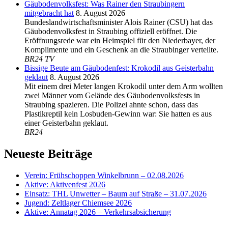
Gäubodenvolksfest: Was Rainer den Straubingern
mitgebracht hat
8. August 2026
Bundeslandwirtschaftsminister Alois Rainer (CSU) hat das
Gäubodenvolksfest in Straubing offiziell eröffnet. Die
Eröffnungsrede war ein Heimspiel für den Niederbayer, der
Komplimente und ein Geschenk an die Straubinger verteilte.
BR24 TV
Bissige Beute am Gäubodenfest: Krokodil aus Geisterbahn
geklaut
8. August 2026
Mit einem drei Meter langen Krokodil unter dem Arm wollten
zwei Männer vom Gelände des Gäubodenvolksfests in
Straubing spazieren. Die Polizei ahnte schon, dass das
Plastikreptil kein Losbuden-Gewinn war: Sie hatten es aus
einer Geisterbahn geklaut.
BR24
Neueste Beiträge
Verein: Frühschoppen Winkelbrunn – 02.08.2026
Aktive: Aktivenfest 2026
Einsatz: THL Unwetter – Baum auf Straße – 31.07.2026
Jugend: Zeltlager Chiemsee 2026
Aktive: Annatag 2026 – Verkehrsabsicherung