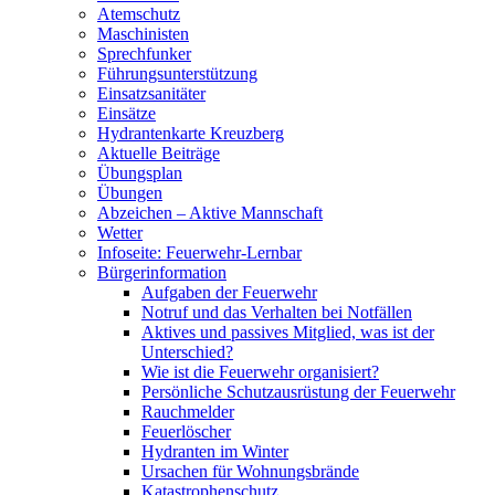
Atemschutz
Maschinisten
Sprechfunker
Führungsunterstützung
Einsatzsanitäter
Einsätze
Hydrantenkarte Kreuzberg
Aktuelle Beiträge
Übungsplan
Übungen
Abzeichen – Aktive Mannschaft
Wetter
Infoseite: Feuerwehr-Lernbar
Bürgerinformation
Aufgaben der Feuerwehr
Notruf und das Verhalten bei Notfällen
Aktives und passives Mitglied, was ist der
Unterschied?
Wie ist die Feuerwehr organisiert?
Persönliche Schutzausrüstung der Feuerwehr
Rauchmelder
Feuerlöscher
Hydranten im Winter
Ursachen für Wohnungsbrände
Katastrophenschutz