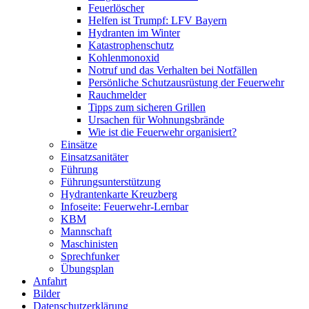
Feuerlöscher
Helfen ist Trumpf: LFV Bayern
Hydranten im Winter
Katastrophenschutz
Kohlenmonoxid
Notruf und das Verhalten bei Notfällen
Persönliche Schutzausrüstung der Feuerwehr
Rauchmelder
Tipps zum sicheren Grillen
Ursachen für Wohnungsbrände
Wie ist die Feuerwehr organisiert?
Einsätze
Einsatzsanitäter
Führung
Führungsunterstützung
Hydrantenkarte Kreuzberg
Infoseite: Feuerwehr-Lernbar
KBM
Mannschaft
Maschinisten
Sprechfunker
Übungsplan
Anfahrt
Bilder
Datenschutzerklärung