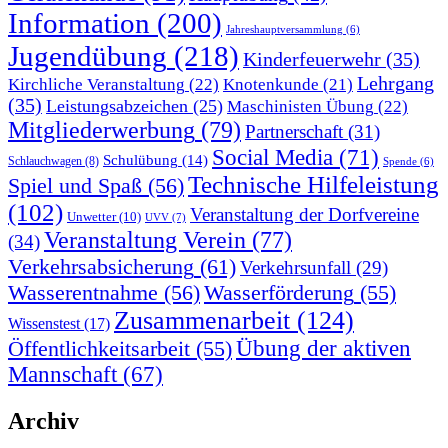
Information
(200)
Jahreshauptversammlung
(6)
Jugendübung
(218)
Kinderfeuerwehr
(35)
Lehrgang
Kirchliche Veranstaltung
(22)
Knotenkunde
(21)
(35)
Leistungsabzeichen
(25)
Maschinisten Übung
(22)
Mitgliederwerbung
(79)
Partnerschaft
(31)
Social Media
(71)
Schulübung
(14)
Schlauchwagen
(8)
Spende
(6)
Technische Hilfeleistung
Spiel und Spaß
(56)
(102)
Veranstaltung der Dorfvereine
Unwetter
(10)
UVV
(7)
Veranstaltung Verein
(77)
(34)
Verkehrsabsicherung
(61)
Verkehrsunfall
(29)
Wasserentnahme
(56)
Wasserförderung
(55)
Zusammenarbeit
(124)
Wissenstest
(17)
Öffentlichkeitsarbeit
(55)
Übung der aktiven
Mannschaft
(67)
Archiv