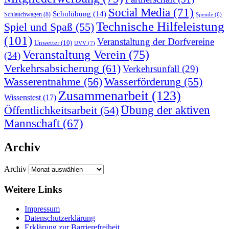
Social Media
(71)
Schulübung
(14)
Schlauchwagen
(8)
Spende
(6)
Technische Hilfeleistung
Spiel und Spaß
(55)
(101)
Veranstaltung der Dorfvereine
Unwetter
(10)
UVV
(7)
Veranstaltung Verein
(75)
(34)
Verkehrsabsicherung
(61)
Verkehrsunfall
(29)
Wasserentnahme
(56)
Wasserförderung
(55)
Zusammenarbeit
(123)
Wissenstest
(17)
Übung der aktiven
Öffentlichkeitsarbeit
(54)
Mannschaft
(67)
Archiv
Archiv
Weitere Links
Impressum
Datenschutzerklärung
Erklärung zur Barriere­frei­heit