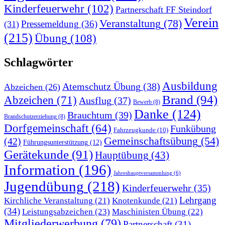
Kinderfeuerwehr
(102)
Partnerschaft FF Steindorf
Verein
Veranstaltung
(78)
Pressemeldung
(36)
(31)
(215)
Übung
(108)
Schlagwörter
Ausbildung
Atemschutz Übung
(38)
Abzeichen
(26)
Brand
(94)
Abzeichen
(71)
Ausflug
(37)
Bewerb
(8)
Danke
(124)
Brauchtum
(39)
Brandschutzerziehung
(8)
Dorfgemeinschaft
(64)
Funkübung
Fahrzeugkunde
(10)
Gemeinschaftsübung
(54)
(42)
Führungsunterstützung
(12)
Gerätekunde
(91)
Hauptübung
(43)
Information
(196)
Jahreshauptversammlung
(6)
Jugendübung
(218)
Kinderfeuerwehr
(35)
Lehrgang
Kirchliche Veranstaltung
(21)
Knotenkunde
(21)
(34)
Leistungsabzeichen
(23)
Maschinisten Übung
(22)
Mitgliederwerbung
(79)
Partnerschaft
(31)