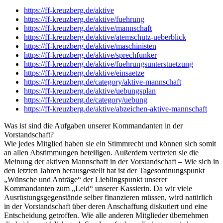
https://ff-kreuzberg.de/aktive
https://ff-kreuzberg.de/aktive/fuehrung
https://ff-kreuzberg.de/aktive/mannschaft
https://ff-kreuzberg.de/aktive/atemschutz-ueberblick
https://ff-kreuzberg.de/aktive/maschinisten
https://ff-kreuzberg.de/aktive/sprechfunker
https://ff-kreuzberg.de/aktive/fuehrungsunterstuetzung
https://ff-kreuzberg.de/aktive/einsaetze
https://ff-kreuzberg.de/category/aktive-mannschaft
https://ff-kreuzberg.de/aktive/uebungsplan
https://ff-kreuzberg.de/category/uebung
https://ff-kreuzberg.de/aktive/abzeichen-aktive-mannschaft
Was ist sind die Aufgaben unserer Kommandanten in der
Vorstandschaft?
Wie jedes Mitglied haben sie ein Stimmrecht und können sich somit
an allen Abstimmungen beteiligen. Außerdem vertreten sie die
Meinung der aktiven Mannschaft in der Vorstandschaft – Wie sich in
den letzten Jahren herausgestellt hat ist der Tagesordnungspunkt
„Wünsche und Anträge“ der Lieblingspunkt unserer
Kommandanten zum „Leid“ unserer Kassierin. Da wir viele
Ausrüstungsgegenstände selber finanzieren müssen, wird natürlich
in der Vorstandschaft über deren Anschaffung diskutiert und eine
Entscheidung getroffen. Wie alle anderen Mitglieder übernehmen