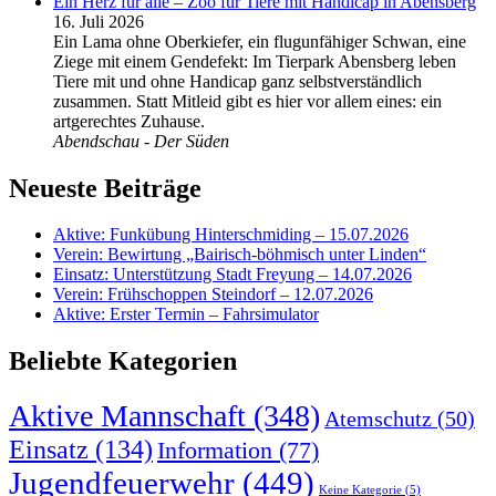
Ein Herz für alle – Zoo für Tiere mit Handicap in Abensberg
16. Juli 2026
Ein Lama ohne Oberkiefer, ein flugunfähiger Schwan, eine
Ziege mit einem Gendefekt: Im Tierpark Abensberg leben
Tiere mit und ohne Handicap ganz selbstverständlich
zusammen. Statt Mitleid gibt es hier vor allem eines: ein
artgerechtes Zuhause.
Abendschau - Der Süden
Neueste Beiträge
Aktive: Funkübung Hinterschmiding – 15.07.2026
Verein: Bewirtung „Bairisch-böhmisch unter Linden“
Einsatz: Unterstützung Stadt Freyung – 14.07.2026
Verein: Frühschoppen Steindorf – 12.07.2026
Aktive: Erster Termin – Fahrsimulator
Beliebte Kategorien
Aktive Mannschaft
(348)
Atemschutz
(50)
Einsatz
(134)
Information
(77)
Jugendfeuerwehr
(449)
Keine Kategorie
(5)