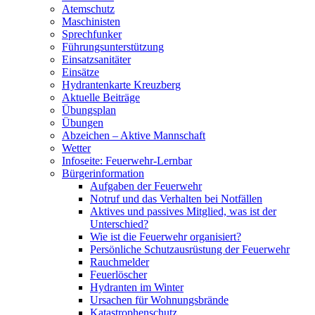
Atemschutz
Maschinisten
Sprechfunker
Führungsunterstützung
Einsatzsanitäter
Einsätze
Hydrantenkarte Kreuzberg
Aktuelle Beiträge
Übungsplan
Übungen
Abzeichen – Aktive Mannschaft
Wetter
Infoseite: Feuerwehr-Lernbar
Bürgerinformation
Aufgaben der Feuerwehr
Notruf und das Verhalten bei Notfällen
Aktives und passives Mitglied, was ist der
Unterschied?
Wie ist die Feuerwehr organisiert?
Persönliche Schutzausrüstung der Feuerwehr
Rauchmelder
Feuerlöscher
Hydranten im Winter
Ursachen für Wohnungsbrände
Katastrophenschutz