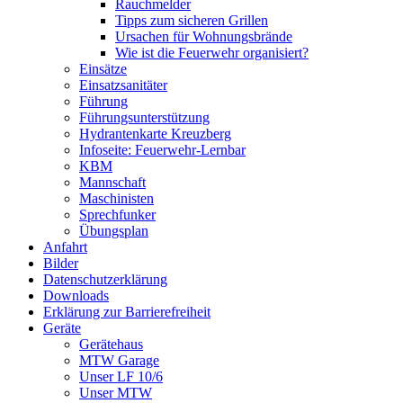
Rauchmelder
Tipps zum sicheren Grillen
Ursachen für Wohnungsbrände
Wie ist die Feuerwehr organisiert?
Einsätze
Einsatzsanitäter
Führung
Führungsunterstützung
Hydrantenkarte Kreuzberg
Infoseite: Feuerwehr-Lernbar
KBM
Mannschaft
Maschinisten
Sprechfunker
Übungsplan
Anfahrt
Bilder
Datenschutzerklärung
Downloads
Erklärung zur Barriere­frei­heit
Geräte
Gerätehaus
MTW Garage
Unser LF 10/6
Unser MTW