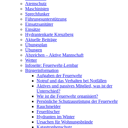
Atemschutz
Maschinisten
Sprechfunker
Führungsunterstützung
Einsatzsanitäter
Einsätze
Hydrantenkarte Kreuzberg
Aktuelle Beiträge
Übungsplan
Übungen
Abzeichen – Aktive Mannschaft
Wetter
Infoseite: Feuerwehr-Lernbar
Bürgerinformation
Aufgaben der Feuerwehr
Notruf und das Verhalten bei Notfällen
Aktives und passives Mitglied, was ist der
Unterschied?
Wie ist die Feuerwehr organisiert?
Persönliche Schutzausrüstung der Feuerwehr
Rauchmelder
Feuerlöscher
Hydranten im Winter
Ursachen für Wohnungsbrände
Katastrophenschutz