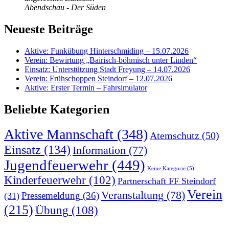
Abendschau - Der Süden
Neueste Beiträge
Aktive: Funkübung Hinterschmiding – 15.07.2026
Verein: Bewirtung „Bairisch-böhmisch unter Linden“
Einsatz: Unterstützung Stadt Freyung – 14.07.2026
Verein: Frühschoppen Steindorf – 12.07.2026
Aktive: Erster Termin – Fahrsimulator
Beliebte Kategorien
Aktive Mannschaft
(348)
Atemschutz
(50)
Einsatz
(134)
Information
(77)
Jugendfeuerwehr
(449)
Keine Kategorie
(5)
Kinderfeuerwehr
(102)
Partnerschaft FF Steindorf
Verein
Veranstaltung
(78)
Pressemeldung
(36)
(31)
(215)
Übung
(108)