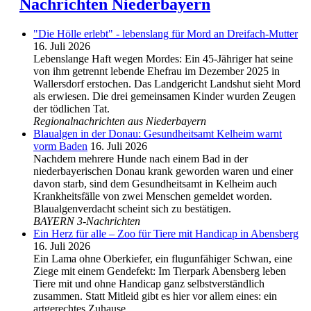
Nachrichten Niederbayern
"Die Hölle erlebt" - lebenslang für Mord an Dreifach-Mutter
16. Juli 2026
Lebenslange Haft wegen Mordes: Ein 45-Jähriger hat seine
von ihm getrennt lebende Ehefrau im Dezember 2025 in
Wallersdorf erstochen. Das Landgericht Landshut sieht Mord
als erwiesen. Die drei gemeinsamen Kinder wurden Zeugen
der tödlichen Tat.
Regionalnachrichten aus Niederbayern
Blaualgen in der Donau: Gesundheitsamt Kelheim warnt
vorm Baden
16. Juli 2026
Nachdem mehrere Hunde nach einem Bad in der
niederbayerischen Donau krank geworden waren und einer
davon starb, sind dem Gesundheitsamt in Kelheim auch
Krankheitsfälle von zwei Menschen gemeldet worden.
Blaualgenverdacht scheint sich zu bestätigen.
BAYERN 3-Nachrichten
Ein Herz für alle – Zoo für Tiere mit Handicap in Abensberg
16. Juli 2026
Ein Lama ohne Oberkiefer, ein flugunfähiger Schwan, eine
Ziege mit einem Gendefekt: Im Tierpark Abensberg leben
Tiere mit und ohne Handicap ganz selbstverständlich
zusammen. Statt Mitleid gibt es hier vor allem eines: ein
artgerechtes Zuhause.