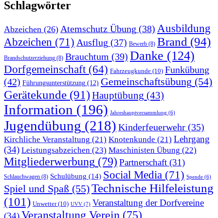
Schlagwörter
Ausbildung
Atemschutz Übung
(38)
Abzeichen
(26)
Brand
(94)
Abzeichen
(71)
Ausflug
(37)
Bewerb
(8)
Danke
(124)
Brauchtum
(39)
Brandschutzerziehung
(8)
Dorfgemeinschaft
(64)
Funkübung
Fahrzeugkunde
(10)
Gemeinschaftsübung
(54)
(42)
Führungsunterstützung
(12)
Gerätekunde
(91)
Hauptübung
(43)
Information
(196)
Jahreshauptversammlung
(6)
Jugendübung
(218)
Kinderfeuerwehr
(35)
Lehrgang
Kirchliche Veranstaltung
(21)
Knotenkunde
(21)
(34)
Leistungsabzeichen
(23)
Maschinisten Übung
(22)
Mitgliederwerbung
(79)
Partnerschaft
(31)
Social Media
(71)
Schulübung
(14)
Schlauchwagen
(8)
Spende
(6)
Technische Hilfeleistung
Spiel und Spaß
(55)
(101)
Veranstaltung der Dorfvereine
Unwetter
(10)
UVV
(7)
Veranstaltung Verein
(75)
(34)