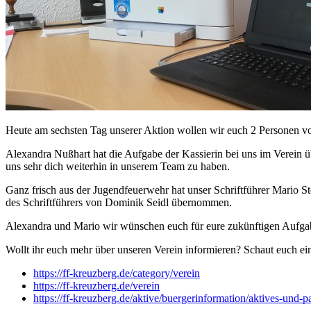
Heute am sechsten Tag unserer Aktion wollen wir euch 2 Personen vo
Alexandra Nußhart hat die Aufgabe der Kassierin bei uns im Verein 
uns sehr dich weiterhin in unserem Team zu haben.
Ganz frisch aus der Jugendfeuerwehr hat unser Schriftführer Mario St
des Schriftführers von Dominik Seidl übernommen.
Alexandra und Mario wir wünschen euch für eure zukünftigen Aufgab
Wollt ihr euch mehr über unseren Verein informieren? Schaut euch ei
https://ff-kreuzberg.de/category/verein
https://ff-kreuzberg.de/verein
https://ff-kreuzberg.de/aktive/buergerinformation/aktives-und-p