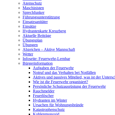
Atemschutz
Maschinisten
Sprechfunker
Führungsunterstützung
Einsatzsanitäter
Einsätze
Hydrantenkarte Kreuzberg
Aktuelle Beiträge
Übungsplan
Übungen
Abzeichen – Aktive Mannschaft
Wetter
Infoseite: Feuerwehr-Lernbar
Bürgerinformation
Aufgaben der Feuerwehr
Notruf und das Verhalten bei Notfällen
Aktives und passives Mitglied, was ist der Untersc
Wie ist die Feuerwehr organisiert?
Persönliche Schutzausrüstung der Feuerwehr
Rauchmelder
Feuerlöscher
Hydranten im Winter
Ursachen für Wohnungsbrände
Katastrophenschutz
Kohlenmonoxid