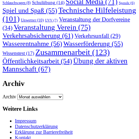
Social Media
(71)
Schulübung
(14)
Schlauchwagen
(8)
Spende
(6)
Technische Hilfeleistung
Spiel und Spaß
(55)
(101)
Veranstaltung der Dorfvereine
Unwetter
(10)
UVV
(7)
Veranstaltung Verein
(75)
(34)
Verkehrsabsicherung
(61)
Verkehrsunfall
(29)
Wasserentnahme
(56)
Wasserförderung
(55)
Zusammenarbeit
(123)
Wissenstest
(17)
Übung der aktiven
Öffentlichkeitsarbeit
(54)
Mannschaft
(67)
Archiv
Archiv
Weitere Links
Impressum
Datenschutzerklärung
Erklärung zur Barriere­frei­heit
Kontakt