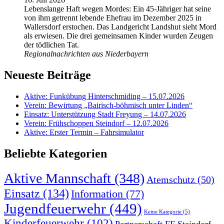
Lebenslange Haft wegen Mordes: Ein 45-Jähriger hat seine
von ihm getrennt lebende Ehefrau im Dezember 2025 in
Wallersdorf erstochen. Das Landgericht Landshut sieht Mord
als erwiesen. Die drei gemeinsamen Kinder wurden Zeugen
der tödlichen Tat.
Regionalnachrichten aus Niederbayern
Neueste Beiträge
Aktive: Funkübung Hinterschmiding – 15.07.2026
Verein: Bewirtung „Bairisch-böhmisch unter Linden“
Einsatz: Unterstützung Stadt Freyung – 14.07.2026
Verein: Frühschoppen Steindorf – 12.07.2026
Aktive: Erster Termin – Fahrsimulator
Beliebte Kategorien
Aktive Mannschaft
(348)
Atemschutz
(50)
Einsatz
(134)
Information
(77)
Jugendfeuerwehr
(449)
Keine Kategorie
(5)
Kinderfeuerwehr
(102)
Partnerschaft FF Steindorf