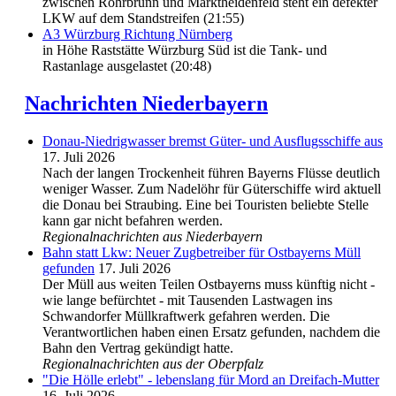
zwischen Rohrbrunn und Marktheidenfeld steht ein defekter
LKW auf dem Standstreifen (21:55)
A3 Würzburg Richtung Nürnberg
in Höhe Raststätte Würzburg Süd ist die Tank- und
Rastanlage ausgelastet (20:48)
Nachrichten Niederbayern
Donau-Niedrigwasser bremst Güter- und Ausflugsschiffe aus
17. Juli 2026
Nach der langen Trockenheit führen Bayerns Flüsse deutlich
weniger Wasser. Zum Nadelöhr für Güterschiffe wird aktuell
die Donau bei Straubing. Eine bei Touristen beliebte Stelle
kann gar nicht befahren werden.
Regionalnachrichten aus Niederbayern
Bahn statt Lkw: Neuer Zugbetreiber für Ostbayerns Müll
gefunden
17. Juli 2026
Der Müll aus weiten Teilen Ostbayerns muss künftig nicht -
wie lange befürchtet - mit Tausenden Lastwagen ins
Schwandorfer Müllkraftwerk gefahren werden. Die
Verantwortlichen haben einen Ersatz gefunden, nachdem die
Bahn den Vertrag gekündigt hatte.
Regionalnachrichten aus der Oberpfalz
"Die Hölle erlebt" - lebenslang für Mord an Dreifach-Mutter
16. Juli 2026