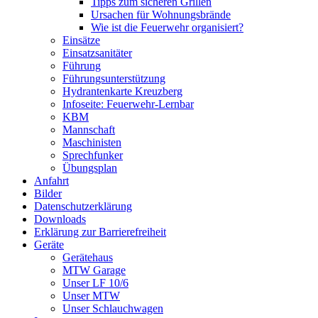
Tipps zum sicheren Grillen
Ursachen für Wohnungsbrände
Wie ist die Feuerwehr organisiert?
Einsätze
Einsatzsanitäter
Führung
Führungsunterstützung
Hydrantenkarte Kreuzberg
Infoseite: Feuerwehr-Lernbar
KBM
Mannschaft
Maschinisten
Sprechfunker
Übungsplan
Anfahrt
Bilder
Datenschutzerklärung
Downloads
Erklärung zur Barriere­frei­heit
Geräte
Gerätehaus
MTW Garage
Unser LF 10/6
Unser MTW
Unser Schlauchwagen