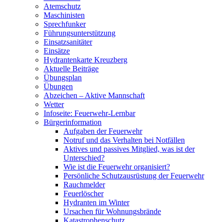
Atemschutz
Maschinisten
Sprechfunker
Führungsunterstützung
Einsatzsanitäter
Einsätze
Hydrantenkarte Kreuzberg
Aktuelle Beiträge
Übungsplan
Übungen
Abzeichen – Aktive Mannschaft
Wetter
Infoseite: Feuerwehr-Lernbar
Bürgerinformation
Aufgaben der Feuerwehr
Notruf und das Verhalten bei Notfällen
Aktives und passives Mitglied, was ist der
Unterschied?
Wie ist die Feuerwehr organisiert?
Persönliche Schutzausrüstung der Feuerwehr
Rauchmelder
Feuerlöscher
Hydranten im Winter
Ursachen für Wohnungsbrände
Katastrophenschutz