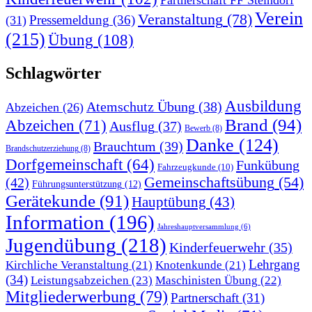
Verein
Veranstaltung
(78)
Pressemeldung
(36)
(31)
(215)
Übung
(108)
Schlagwörter
Ausbildung
Atemschutz Übung
(38)
Abzeichen
(26)
Brand
(94)
Abzeichen
(71)
Ausflug
(37)
Bewerb
(8)
Danke
(124)
Brauchtum
(39)
Brandschutzerziehung
(8)
Dorfgemeinschaft
(64)
Funkübung
Fahrzeugkunde
(10)
Gemeinschaftsübung
(54)
(42)
Führungsunterstützung
(12)
Gerätekunde
(91)
Hauptübung
(43)
Information
(196)
Jahreshauptversammlung
(6)
Jugendübung
(218)
Kinderfeuerwehr
(35)
Lehrgang
Kirchliche Veranstaltung
(21)
Knotenkunde
(21)
(34)
Leistungsabzeichen
(23)
Maschinisten Übung
(22)
Mitgliederwerbung
(79)
Partnerschaft
(31)