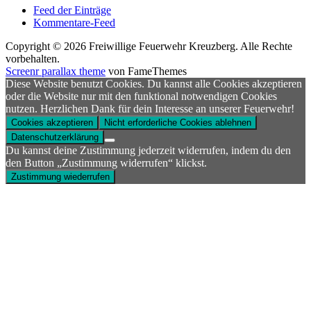
Feed der Einträge
Kommentare-Feed
Copyright © 2026 Freiwillige Feuerwehr Kreuzberg. Alle Rechte
vorbehalten.
Screenr parallax theme
von FameThemes
Diese Website benutzt Cookies. Du kannst alle Cookies akzeptieren
oder die Website nur mit den funktional notwendigen Cookies
nutzen. Herzlichen Dank für dein Interesse an unserer Feuerwehr!
Cookies akzeptieren
Nicht erforderliche Cookies ablehnen
Datenschutzerklärung
Du kannst deine Zustimmung jederzeit widerrufen, indem du den
den Button „Zustimmung widerrufen“ klickst.
Zustimmung wiederrufen