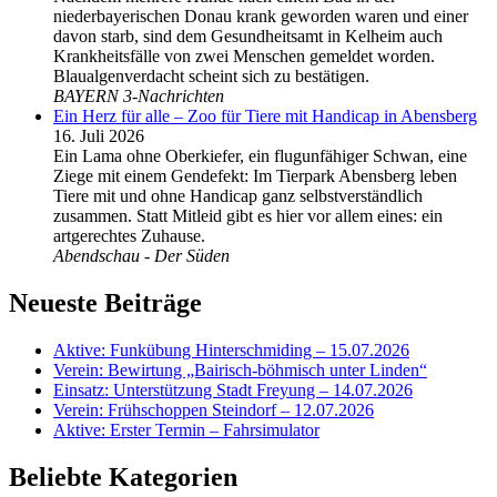
niederbayerischen Donau krank geworden waren und einer
davon starb, sind dem Gesundheitsamt in Kelheim auch
Krankheitsfälle von zwei Menschen gemeldet worden.
Blaualgenverdacht scheint sich zu bestätigen.
BAYERN 3-Nachrichten
Ein Herz für alle – Zoo für Tiere mit Handicap in Abensberg
16. Juli 2026
Ein Lama ohne Oberkiefer, ein flugunfähiger Schwan, eine
Ziege mit einem Gendefekt: Im Tierpark Abensberg leben
Tiere mit und ohne Handicap ganz selbstverständlich
zusammen. Statt Mitleid gibt es hier vor allem eines: ein
artgerechtes Zuhause.
Abendschau - Der Süden
Neueste Beiträge
Aktive: Funkübung Hinterschmiding – 15.07.2026
Verein: Bewirtung „Bairisch-böhmisch unter Linden“
Einsatz: Unterstützung Stadt Freyung – 14.07.2026
Verein: Frühschoppen Steindorf – 12.07.2026
Aktive: Erster Termin – Fahrsimulator
Beliebte Kategorien