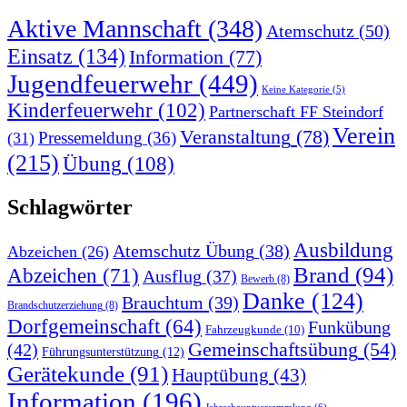
Aktive Mannschaft
(348)
Atemschutz
(50)
Einsatz
(134)
Information
(77)
Jugendfeuerwehr
(449)
Keine Kategorie
(5)
Kinderfeuerwehr
(102)
Partnerschaft FF Steindorf
Verein
Veranstaltung
(78)
Pressemeldung
(36)
(31)
(215)
Übung
(108)
Schlagwörter
Ausbildung
Atemschutz Übung
(38)
Abzeichen
(26)
Brand
(94)
Abzeichen
(71)
Ausflug
(37)
Bewerb
(8)
Danke
(124)
Brauchtum
(39)
Brandschutzerziehung
(8)
Dorfgemeinschaft
(64)
Funkübung
Fahrzeugkunde
(10)
Gemeinschaftsübung
(54)
(42)
Führungsunterstützung
(12)
Gerätekunde
(91)
Hauptübung
(43)
Information
(196)