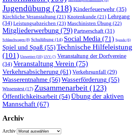
Jahreshauptversammlung
(6)
Jugendübung
(218)
Kinderfeuerwehr
(35)
Lehrgang
Kirchliche Veranstaltung
(21)
Knotenkunde
(21)
(34)
Leistungsabzeichen
(23)
Maschinisten Übung
(22)
Mitgliederwerbung
(79)
Partnerschaft
(31)
Social Media
(71)
Schulübung
(14)
Schlauchwagen
(8)
Spende
(6)
Technische Hilfeleistung
Spiel und Spaß
(55)
(101)
Veranstaltung der Dorfvereine
Unwetter
(10)
UVV
(7)
Veranstaltung Verein
(75)
(34)
Verkehrsabsicherung
(61)
Verkehrsunfall
(29)
Wasserentnahme
(56)
Wasserförderung
(55)
Zusammenarbeit
(123)
Wissenstest
(17)
Übung der aktiven
Öffentlichkeitsarbeit
(54)
Mannschaft
(67)
Archiv
Archiv