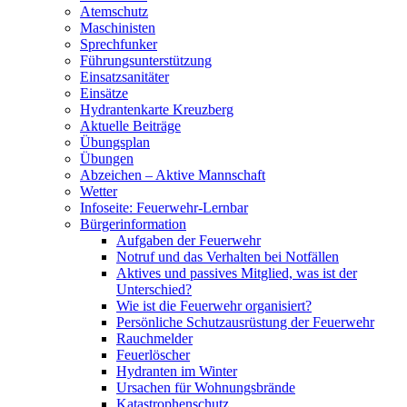
Atemschutz
Maschinisten
Sprechfunker
Führungsunterstützung
Einsatzsanitäter
Einsätze
Hydrantenkarte Kreuzberg
Aktuelle Beiträge
Übungsplan
Übungen
Abzeichen – Aktive Mannschaft
Wetter
Infoseite: Feuerwehr-Lernbar
Bürgerinformation
Aufgaben der Feuerwehr
Notruf und das Verhalten bei Notfällen
Aktives und passives Mitglied, was ist der
Unterschied?
Wie ist die Feuerwehr organisiert?
Persönliche Schutzausrüstung der Feuerwehr
Rauchmelder
Feuerlöscher
Hydranten im Winter
Ursachen für Wohnungsbrände
Katastrophenschutz