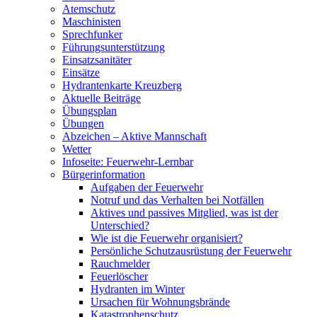
Atemschutz
Maschinisten
Sprechfunker
Führungsunterstützung
Einsatzsanitäter
Einsätze
Hydrantenkarte Kreuzberg
Aktuelle Beiträge
Übungsplan
Übungen
Abzeichen – Aktive Mannschaft
Wetter
Infoseite: Feuerwehr-Lernbar
Bürgerinformation
Aufgaben der Feuerwehr
Notruf und das Verhalten bei Notfällen
Aktives und passives Mitglied, was ist der
Unterschied?
Wie ist die Feuerwehr organisiert?
Persönliche Schutzausrüstung der Feuerwehr
Rauchmelder
Feuerlöscher
Hydranten im Winter
Ursachen für Wohnungsbrände
Katastrophenschutz