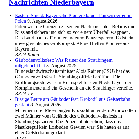
Nachrichten Niederbayern
Eastern Shield: Bayerische Pioniere bauen Panzersperren in
Polen
9. August 2026
Polen will die Grenzen zu seinen Nachbarstaaten Belarus und
Russland sichern und sich so vor einem Überfall wappnen.
Das Land baut dafür unter anderem Panzersperren. Es ist ein
unvergleichliches Großprojekt. Aktuell helfen Pioniere aus
Bayern mit.
BR24 Radio
Gäubodenvolksfest: Was Rainer den Straubingern
mitgebracht hat
8. August 2026
Bundeslandwirtschaftsminister Alois Rainer (CSU) hat das
Gäubodenvolksfest in Straubing offiziell eröffnet. Die
Eröffnungsrede war ein Heimspiel für den Niederbayer, der
Komplimente und ein Geschenk an die Straubinger verteilte.
BR24 TV
Bissige Beute am Gäubodenfest: Krokodil aus Geisterbahn
geklaut
8. August 2026
Mit einem drei Meter langen Krokodil unter dem Arm wollten
zwei Männer vom Gelände des Gäubodenvolksfests in
Straubing spazieren. Die Polizei ahnte schon, dass das
Plastikreptil kein Losbuden-Gewinn war: Sie hatten es aus
einer Geisterbahn geklaut.
BR24