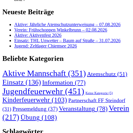
Neueste Beiträge
Aktive: Jährliche Atemschutzunterweisung – 07.08.2026
Verein: Frühschoppen Winkelbrunn – 02.08.2026
Aktive: Aktivenfest 2026
Einsatz: THL Unwetter – Baum auf Straße – 31.07.2026
Jugend: Zeltlager Chiemsee 2026
Beliebte Kategorien
Aktive Mannschaft
(351)
Atemschutz
(51)
Einsatz
(136)
Information
(77)
Jugendfeuerwehr
(451)
Keine Kategorie
(5)
Kinderfeuerwehr
(103)
Partnerschaft FF Steindorf
Verein
Veranstaltung
(78)
Pressemeldung
(37)
(31)
(217)
Übung
(108)
Schlagwörter