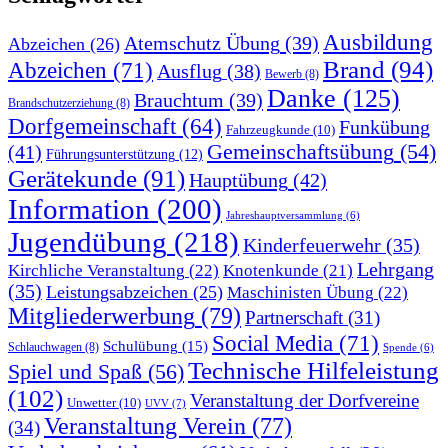
Ausbildung
Atemschutz Übung
(39)
Abzeichen
(26)
Brand
(94)
Abzeichen
(71)
Ausflug
(38)
Bewerb
(8)
Danke
(125)
Brauchtum
(39)
Brandschutzerziehung
(8)
Dorfgemeinschaft
(64)
Funkübung
Fahrzeugkunde
(10)
Gemeinschaftsübung
(54)
(41)
Führungsunterstützung
(12)
Gerätekunde
(91)
Hauptübung
(42)
Information
(200)
Jahreshauptversammlung
(6)
Jugendübung
(218)
Kinderfeuerwehr
(35)
Lehrgang
Kirchliche Veranstaltung
(22)
Knotenkunde
(21)
(35)
Leistungsabzeichen
(25)
Maschinisten Übung
(22)
Mitgliederwerbung
(79)
Partnerschaft
(31)
Social Media
(71)
Schulübung
(15)
Schlauchwagen
(8)
Spende
(6)
Technische Hilfeleistung
Spiel und Spaß
(56)
(102)
Veranstaltung der Dorfvereine
Unwetter
(10)
UVV
(7)
Veranstaltung Verein
(77)
(34)