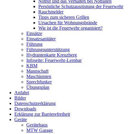
Notruf und das Verhalten bei Notfällen
Persönliche Schutzausrüstung der Feuerwehr
Rauchmelder
Tipps zum sicheren Grillen
Ursachen für Wohnungsbrände
Wie ist die Feuerwehr organisiert?
Einsätze
Einsatzsanitäter
Führung
Führungsunterstützung
Hydrantenkarte Kreuzberg
Infoseite: Feuerwehr-Lernbar
KBM
Mannschaft
Maschinisten
Sprechfunker
Übungsplan
Anfahrt
Bilder
Datenschutzerklärung
Downloads
Erklärung zur Barriere­frei­heit
Geräte
Gerätehaus
MTW Garage