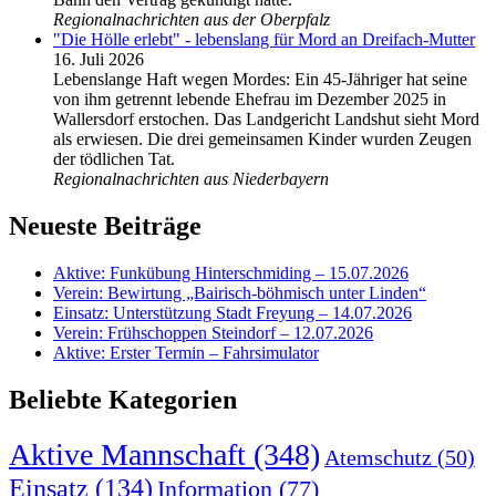
Regionalnachrichten aus der Oberpfalz
"Die Hölle erlebt" - lebenslang für Mord an Dreifach-Mutter
16. Juli 2026
Lebenslange Haft wegen Mordes: Ein 45-Jähriger hat seine
von ihm getrennt lebende Ehefrau im Dezember 2025 in
Wallersdorf erstochen. Das Landgericht Landshut sieht Mord
als erwiesen. Die drei gemeinsamen Kinder wurden Zeugen
der tödlichen Tat.
Regionalnachrichten aus Niederbayern
Neueste Beiträge
Aktive: Funkübung Hinterschmiding – 15.07.2026
Verein: Bewirtung „Bairisch-böhmisch unter Linden“
Einsatz: Unterstützung Stadt Freyung – 14.07.2026
Verein: Frühschoppen Steindorf – 12.07.2026
Aktive: Erster Termin – Fahrsimulator
Beliebte Kategorien
Aktive Mannschaft
(348)
Atemschutz
(50)
Einsatz
(134)
Information
(77)