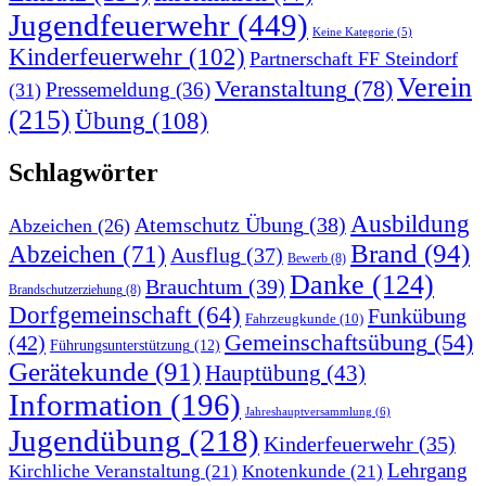
Jugendfeuerwehr
(449)
Keine Kategorie
(5)
Kinderfeuerwehr
(102)
Partnerschaft FF Steindorf
Verein
Veranstaltung
(78)
Pressemeldung
(36)
(31)
(215)
Übung
(108)
Schlagwörter
Ausbildung
Atemschutz Übung
(38)
Abzeichen
(26)
Brand
(94)
Abzeichen
(71)
Ausflug
(37)
Bewerb
(8)
Danke
(124)
Brauchtum
(39)
Brandschutzerziehung
(8)
Dorfgemeinschaft
(64)
Funkübung
Fahrzeugkunde
(10)
Gemeinschaftsübung
(54)
(42)
Führungsunterstützung
(12)
Gerätekunde
(91)
Hauptübung
(43)
Information
(196)
Jahreshauptversammlung
(6)
Jugendübung
(218)
Kinderfeuerwehr
(35)
Lehrgang
Kirchliche Veranstaltung
(21)
Knotenkunde
(21)