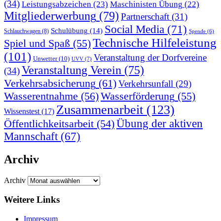
(34)
Leistungsabzeichen
(23)
Maschinisten Übung
(22)
Mitgliederwerbung
(79)
Partnerschaft
(31)
Social Media
(71)
Schulübung
(14)
Schlauchwagen
(8)
Spende
(6)
Technische Hilfeleistung
Spiel und Spaß
(55)
(101)
Veranstaltung der Dorfvereine
Unwetter
(10)
UVV
(7)
Veranstaltung Verein
(75)
(34)
Verkehrsabsicherung
(61)
Verkehrsunfall
(29)
Wasserentnahme
(56)
Wasserförderung
(55)
Zusammenarbeit
(123)
Wissenstest
(17)
Übung der aktiven
Öffentlichkeitsarbeit
(54)
Mannschaft
(67)
Archiv
Archiv
Weitere Links
Impressum