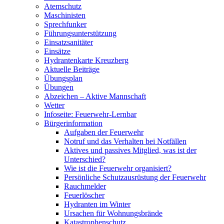
Atemschutz
Maschinisten
Sprechfunker
Führungsunterstützung
Einsatzsanitäter
Einsätze
Hydrantenkarte Kreuzberg
Aktuelle Beiträge
Übungsplan
Übungen
Abzeichen – Aktive Mannschaft
Wetter
Infoseite: Feuerwehr-Lernbar
Bürgerinformation
Aufgaben der Feuerwehr
Notruf und das Verhalten bei Notfällen
Aktives und passives Mitglied, was ist der
Unterschied?
Wie ist die Feuerwehr organisiert?
Persönliche Schutzausrüstung der Feuerwehr
Rauchmelder
Feuerlöscher
Hydranten im Winter
Ursachen für Wohnungsbrände
Katastrophenschutz