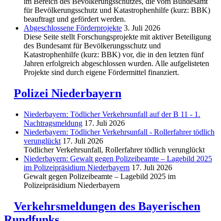
im Bereich des Be­völkerungs­schutzes, die vom Bundesamt
für Bevölkerungsschutz und Katastrophenhilfe (kurz: BBK)
beauftragt und gefördert werden.
Abgeschlos­sene Förderprojekte
3. Juli 2026
Diese Seite stellt Forschungsprojekte mit aktiver Beteiligung
des Bundesamt für Bevölkerungsschutz und
Katastrophenhilfe (kurz: BBK) vor, die in den letzten fünf
Jahren erfolgreich abgeschlossen wurden. Alle aufgelisteten
Projekte sind durch eigene Fördermittel finanziert.
Polizei Niederbayern
Niederbayern: Tödlicher Verkehrsunfall auf der B 11 - 1.
Nachtragsmeldung
17. Juli 2026
Niederbayern: Tödlicher Verkehrsunfall - Rollerfahrer tödlich
verunglückt
17. Juli 2026
Tödlicher Verkehrsunfall, Rollerfahrer tödlich verunglückt
Niederbayern: Gewalt gegen Polizeibeamte – Lagebild 2025
im Polizeipräsidium Niederbayern
17. Juli 2026
Gewalt gegen Polizeibeamte – Lagebild 2025 im
Polizeipräsidium Niederbayern
Verkehrsmeldungen des Bayerischen
Rundfunks