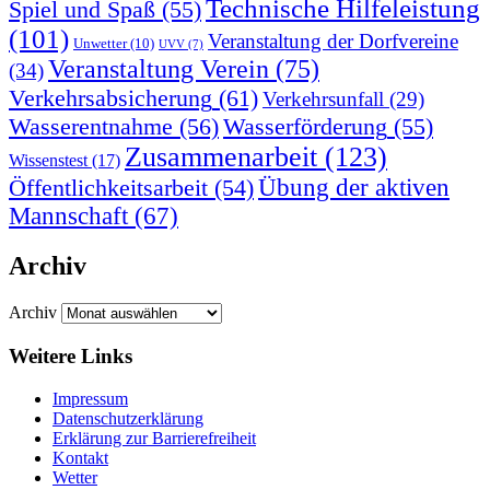
Technische Hilfeleistung
Spiel und Spaß
(55)
(101)
Veranstaltung der Dorfvereine
Unwetter
(10)
UVV
(7)
Veranstaltung Verein
(75)
(34)
Verkehrsabsicherung
(61)
Verkehrsunfall
(29)
Wasserentnahme
(56)
Wasserförderung
(55)
Zusammenarbeit
(123)
Wissenstest
(17)
Übung der aktiven
Öffentlichkeitsarbeit
(54)
Mannschaft
(67)
Archiv
Archiv
Weitere Links
Impressum
Datenschutzerklärung
Erklärung zur Barriere­frei­heit
Kontakt
Wetter