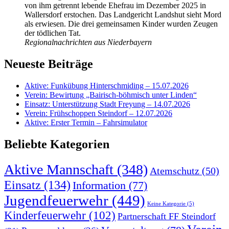
von ihm getrennt lebende Ehefrau im Dezember 2025 in
Wallersdorf erstochen. Das Landgericht Landshut sieht Mord
als erwiesen. Die drei gemeinsamen Kinder wurden Zeugen
der tödlichen Tat.
Regionalnachrichten aus Niederbayern
Neueste Beiträge
Aktive: Funkübung Hinterschmiding – 15.07.2026
Verein: Bewirtung „Bairisch-böhmisch unter Linden“
Einsatz: Unterstützung Stadt Freyung – 14.07.2026
Verein: Frühschoppen Steindorf – 12.07.2026
Aktive: Erster Termin – Fahrsimulator
Beliebte Kategorien
Aktive Mannschaft
(348)
Atemschutz
(50)
Einsatz
(134)
Information
(77)
Jugendfeuerwehr
(449)
Keine Kategorie
(5)
Kinderfeuerwehr
(102)
Partnerschaft FF Steindorf