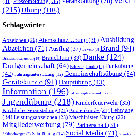
Verein
Veranstaltung
(78)
Pressemeldung
(36)
(31)
(215)
Übung
(108)
Schlagwörter
Ausbildung
Atemschutz Übung
(38)
Abzeichen
(26)
Brand
(94)
Abzeichen
(71)
Ausflug
(37)
Bewerb
(8)
Danke
(124)
Brauchtum
(39)
Brandschutzerziehung
(8)
Dorfgemeinschaft
(64)
Funkübung
Fahrzeugkunde
(10)
Gemeinschaftsübung
(54)
(42)
Führungsunterstützung
(12)
Gerätekunde
(91)
Hauptübung
(43)
Information
(196)
Jahreshauptversammlung
(6)
Jugendübung
(218)
Kinderfeuerwehr
(35)
Lehrgang
Kirchliche Veranstaltung
(21)
Knotenkunde
(21)
(34)
Leistungsabzeichen
(23)
Maschinisten Übung
(22)
Mitgliederwerbung
(79)
Partnerschaft
(31)
Social Media
(71)
Schulübung
(14)
Schlauchwagen
(8)
Spende
(6)