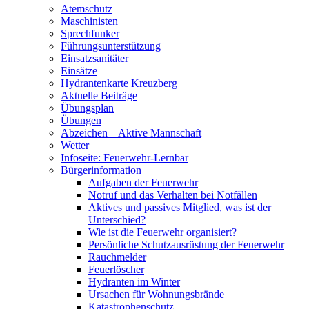
Atemschutz
Maschinisten
Sprechfunker
Führungsunterstützung
Einsatzsanitäter
Einsätze
Hydrantenkarte Kreuzberg
Aktuelle Beiträge
Übungsplan
Übungen
Abzeichen – Aktive Mannschaft
Wetter
Infoseite: Feuerwehr-Lernbar
Bürgerinformation
Aufgaben der Feuerwehr
Notruf und das Verhalten bei Notfällen
Aktives und passives Mitglied, was ist der
Unterschied?
Wie ist die Feuerwehr organisiert?
Persönliche Schutzausrüstung der Feuerwehr
Rauchmelder
Feuerlöscher
Hydranten im Winter
Ursachen für Wohnungsbrände
Katastrophenschutz