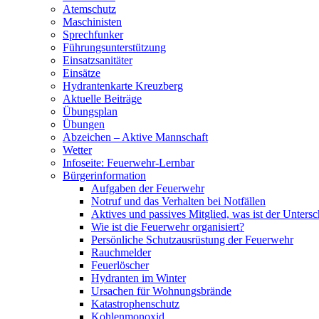
Atemschutz
Maschinisten
Sprechfunker
Führungsunterstützung
Einsatzsanitäter
Einsätze
Hydrantenkarte Kreuzberg
Aktuelle Beiträge
Übungsplan
Übungen
Abzeichen – Aktive Mannschaft
Wetter
Infoseite: Feuerwehr-Lernbar
Bürgerinformation
Aufgaben der Feuerwehr
Notruf und das Verhalten bei Notfällen
Aktives und passives Mitglied, was ist der Untersc
Wie ist die Feuerwehr organisiert?
Persönliche Schutzausrüstung der Feuerwehr
Rauchmelder
Feuerlöscher
Hydranten im Winter
Ursachen für Wohnungsbrände
Katastrophenschutz
Kohlenmonoxid