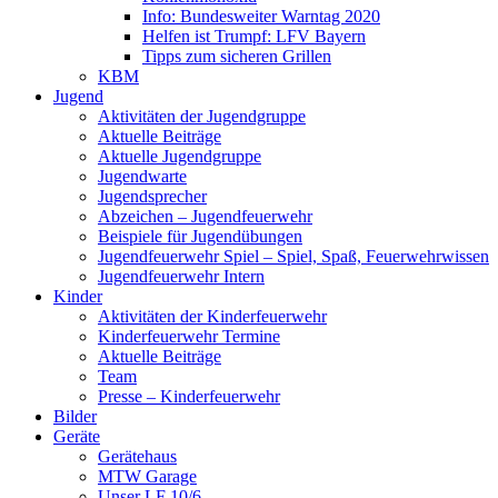
Info: Bundesweiter Warntag 2020
Helfen ist Trumpf: LFV Bayern
Tipps zum sicheren Grillen
KBM
Jugend
Aktivitäten der Jugendgruppe
Aktuelle Beiträge
Aktuelle Jugendgruppe
Jugendwarte
Jugendsprecher
Abzeichen – Jugendfeuerwehr
Beispiele für Jugendübungen
Jugendfeuerwehr Spiel – Spiel, Spaß, Feuerwehrwissen
Jugendfeuerwehr Intern
Kinder
Aktivitäten der Kinderfeuerwehr
Kinderfeuerwehr Termine
Aktuelle Beiträge
Team
Presse – Kinderfeuerwehr
Bilder
Geräte
Gerätehaus
MTW Garage
Unser LF 10/6