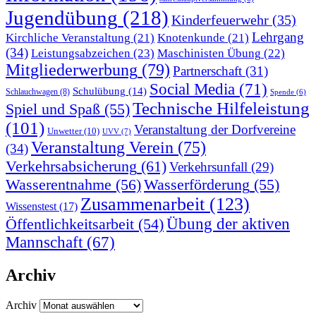
Jugendübung
(218)
Kinderfeuerwehr
(35)
Lehrgang
Kirchliche Veranstaltung
(21)
Knotenkunde
(21)
(34)
Leistungsabzeichen
(23)
Maschinisten Übung
(22)
Mitgliederwerbung
(79)
Partnerschaft
(31)
Social Media
(71)
Schulübung
(14)
Schlauchwagen
(8)
Spende
(6)
Technische Hilfeleistung
Spiel und Spaß
(55)
(101)
Veranstaltung der Dorfvereine
Unwetter
(10)
UVV
(7)
Veranstaltung Verein
(75)
(34)
Verkehrsabsicherung
(61)
Verkehrsunfall
(29)
Wasserentnahme
(56)
Wasserförderung
(55)
Zusammenarbeit
(123)
Wissenstest
(17)
Übung der aktiven
Öffentlichkeitsarbeit
(54)
Mannschaft
(67)
Archiv
Archiv