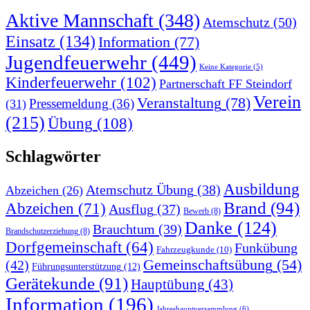
Aktive Mannschaft
(348)
Atemschutz
(50)
Einsatz
(134)
Information
(77)
Jugendfeuerwehr
(449)
Keine Kategorie
(5)
Kinderfeuerwehr
(102)
Partnerschaft FF Steindorf
Verein
Veranstaltung
(78)
Pressemeldung
(36)
(31)
(215)
Übung
(108)
Schlagwörter
Ausbildung
Atemschutz Übung
(38)
Abzeichen
(26)
Brand
(94)
Abzeichen
(71)
Ausflug
(37)
Bewerb
(8)
Danke
(124)
Brauchtum
(39)
Brandschutzerziehung
(8)
Dorfgemeinschaft
(64)
Funkübung
Fahrzeugkunde
(10)
Gemeinschaftsübung
(54)
(42)
Führungsunterstützung
(12)
Gerätekunde
(91)
Hauptübung
(43)
Information
(196)
Jahreshauptversammlung
(6)