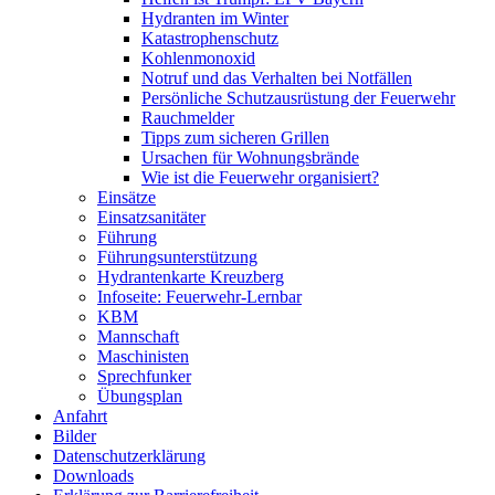
Hydranten im Winter
Katastrophenschutz
Kohlenmonoxid
Notruf und das Verhalten bei Notfällen
Persönliche Schutzausrüstung der Feuerwehr
Rauchmelder
Tipps zum sicheren Grillen
Ursachen für Wohnungsbrände
Wie ist die Feuerwehr organisiert?
Einsätze
Einsatzsanitäter
Führung
Führungsunterstützung
Hydrantenkarte Kreuzberg
Infoseite: Feuerwehr-Lernbar
KBM
Mannschaft
Maschinisten
Sprechfunker
Übungsplan
Anfahrt
Bilder
Datenschutzerklärung
Downloads