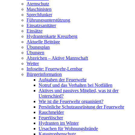
Atemschutz
Maschinisten
Sprechfunker
Führungsunterstützung
Einsatzsanitäter
Einsätze
Hydrantenkarte Kreuzberg
Aktuelle Beiträge
Übungsplan
Übungen
Abzeichen – Aktive Mannschaft
Wetter
Infoseite: Feuerwehr-Lernbar
Bürgerinformation
Aufgaben der Feuerwehr
Notruf und das Verhalten bei Notfällen
Aktives und passives Mitglied, was ist der
Unterschied?
Wie ist die Feuerwehr organisiert?
Persönliche Schutzausrüstung der Feuerwehr
Rauchmelder
Feuerlöscher
Hydranten im Winter
Ursachen für Wohnungsbrände
Katastrophenschutz