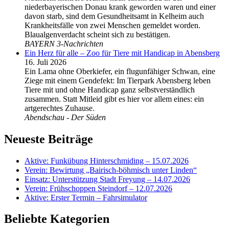
niederbayerischen Donau krank geworden waren und einer
davon starb, sind dem Gesundheitsamt in Kelheim auch
Krankheitsfälle von zwei Menschen gemeldet worden.
Blaualgenverdacht scheint sich zu bestätigen.
BAYERN 3-Nachrichten
Ein Herz für alle – Zoo für Tiere mit Handicap in Abensberg
16. Juli 2026
Ein Lama ohne Oberkiefer, ein flugunfähiger Schwan, eine
Ziege mit einem Gendefekt: Im Tierpark Abensberg leben
Tiere mit und ohne Handicap ganz selbstverständlich
zusammen. Statt Mitleid gibt es hier vor allem eines: ein
artgerechtes Zuhause.
Abendschau - Der Süden
Neueste Beiträge
Aktive: Funkübung Hinterschmiding – 15.07.2026
Verein: Bewirtung „Bairisch-böhmisch unter Linden“
Einsatz: Unterstützung Stadt Freyung – 14.07.2026
Verein: Frühschoppen Steindorf – 12.07.2026
Aktive: Erster Termin – Fahrsimulator
Beliebte Kategorien