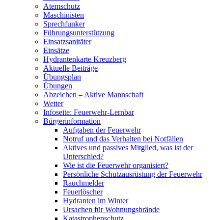
Atemschutz
Maschinisten
Sprechfunker
Führungsunterstützung
Einsatzsanitäter
Einsätze
Hydrantenkarte Kreuzberg
Aktuelle Beiträge
Übungsplan
Übungen
Abzeichen – Aktive Mannschaft
Wetter
Infoseite: Feuerwehr-Lernbar
Bürgerinformation
Aufgaben der Feuerwehr
Notruf und das Verhalten bei Notfällen
Aktives und passives Mitglied, was ist der
Unterschied?
Wie ist die Feuerwehr organisiert?
Persönliche Schutzausrüstung der Feuerwehr
Rauchmelder
Feuerlöscher
Hydranten im Winter
Ursachen für Wohnungsbrände
Katastrophenschutz