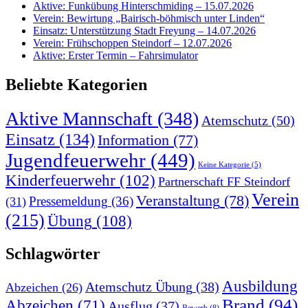
Aktive: Funkübung Hinterschmiding – 15.07.2026
Verein: Bewirtung „Bairisch-böhmisch unter Linden“
Einsatz: Unterstützung Stadt Freyung – 14.07.2026
Verein: Frühschoppen Steindorf – 12.07.2026
Aktive: Erster Termin – Fahrsimulator
Beliebte Kategorien
Aktive Mannschaft
(348)
Atemschutz
(50)
Einsatz
(134)
Information
(77)
Jugendfeuerwehr
(449)
Keine Kategorie
(5)
Kinderfeuerwehr
(102)
Partnerschaft FF Steindorf
Verein
Veranstaltung
(78)
Pressemeldung
(36)
(31)
(215)
Übung
(108)
Schlagwörter
Ausbildung
Atemschutz Übung
(38)
Abzeichen
(26)
Brand
(94)
Abzeichen
(71)
Ausflug
(37)
Bewerb
(8)