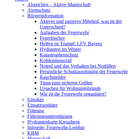
Abzeichen – Aktive Mannschaft
Atemschutz
Bürgerinformation
Aktives und passives Mitglied, was ist der
Unterschied?
Aufgaben der Feuerwehr
Feuerlöscher
Helfen ist Trumpf: LFV Bayern
Hydranten im Winter
Katastrophenschutz
Kohlenmonoxid
Notruf und das Verhalten bei Notfällen
Persönliche Schutzausrüstung der Feuerwehr
Rauchmelder
Tipps zum sicheren Grillen
Ursachen für Wohnungsbrände
Wie ist die Feuerwehr organisiert?
Einsätze
Einsatzsanitäter
Führung
Führungsunterstützung
Hydrantenkarte Kreuzberg
Infoseite: Feuerwehr-Lernbar
KBM
Mannschaft