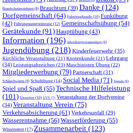
Danke
(124)
Brauchtum
(39)
Brandschutzerziehung
(8)
Dorfgemeinschaft
(64)
Funkübung
Fahrzeugkunde
(10)
Gemeinschaftsübung
(54)
(42)
Führungsunterstützung
(12)
Gerätekunde
(91)
Hauptübung
(43)
Information
(196)
Jahreshauptversammlung
(6)
Jugendübung
(218)
Kinderfeuerwehr
(35)
Lehrgang
Kirchliche Veranstaltung
(21)
Knotenkunde
(21)
(34)
Leistungsabzeichen
(23)
Maschinisten Übung
(22)
Mitgliederwerbung
(79)
Partnerschaft
(31)
Social Media
(71)
Schulübung
(14)
Schlauchwagen
(8)
Spende
(6)
Technische Hilfeleistung
Spiel und Spaß
(55)
(101)
Veranstaltung der Dorfvereine
Unwetter
(10)
UVV
(7)
Veranstaltung Verein
(75)
(34)
Verkehrsabsicherung
(61)
Verkehrsunfall
(29)
Wasserentnahme
(56)
Wasserförderung
(55)
Zusammenarbeit
(123)
Wissenstest
(17)