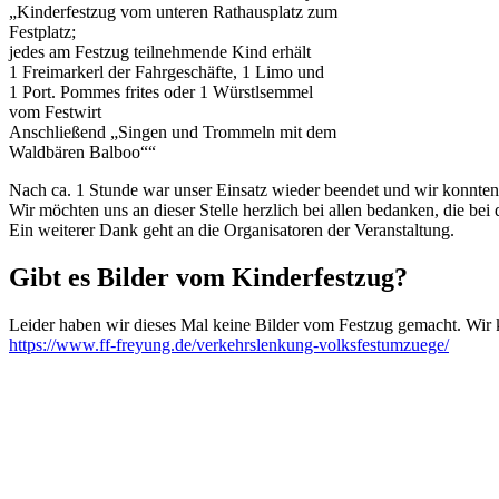
„Kinderfestzug vom unteren Rathausplatz zum
Festplatz;
jedes am Festzug teilnehmende Kind erhält
1 Freimarkerl der Fahrgeschäfte, 1 Limo und
1 Port. Pommes frites oder 1 Würstlsemmel
vom Festwirt
Anschließend „Singen und Trommeln mit dem
Waldbären Balboo““
Nach ca. 1 Stunde war unser Einsatz wieder beendet und wir konnte
Wir möchten uns an dieser Stelle herzlich bei allen bedanken, die be
Ein weiterer Dank geht an die Organisatoren der Veranstaltung.
Gibt es Bilder vom Kinderfestzug?
Leider haben wir dieses Mal keine Bilder vom Festzug gemacht. Wi
https://www.ff-freyung.de/verkehrslenkung-volksfestumzuege/