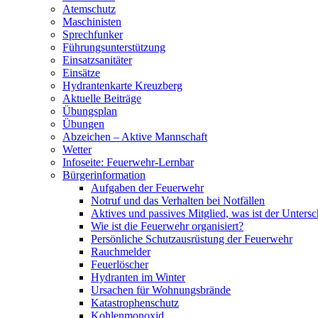
Atemschutz
Maschinisten
Sprechfunker
Führungsunterstützung
Einsatzsanitäter
Einsätze
Hydrantenkarte Kreuzberg
Aktuelle Beiträge
Übungsplan
Übungen
Abzeichen – Aktive Mannschaft
Wetter
Infoseite: Feuerwehr-Lernbar
Bürgerinformation
Aufgaben der Feuerwehr
Notruf und das Verhalten bei Notfällen
Aktives und passives Mitglied, was ist der Untersc
Wie ist die Feuerwehr organisiert?
Persönliche Schutzausrüstung der Feuerwehr
Rauchmelder
Feuerlöscher
Hydranten im Winter
Ursachen für Wohnungsbrände
Katastrophenschutz
Kohlenmonoxid