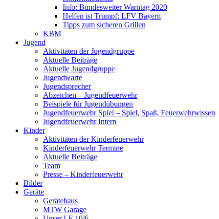
Info: Bundesweiter Warntag 2020
Helfen ist Trumpf: LFV Bayern
Tipps zum sicheren Grillen
KBM
Jugend
Aktivitäten der Jugendgruppe
Aktuelle Beiträge
Aktuelle Jugendgruppe
Jugendwarte
Jugendsprecher
Abzeichen – Jugendfeuerwehr
Beispiele für Jugendübungen
Jugendfeuerwehr Spiel – Spiel, Spaß, Feuerwehrwissen
Jugendfeuerwehr Intern
Kinder
Aktivitäten der Kinderfeuerwehr
Kinderfeuerwehr Termine
Aktuelle Beiträge
Team
Presse – Kinderfeuerwehr
Bilder
Geräte
Gerätehaus
MTW Garage
Unser LF 10/6