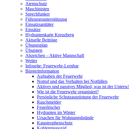
Atemschutz
Maschinisten
Sprechfunker
Führungsunterstützung
Einsatzsanitäter
Einsätze
Hydrantenkarte Kreuzberg
Aktuelle Beiträge
Übungsplan
Übungen
Abzeichen – Aktive Mannschaft
Wetter
Infoseite: Feuerwehr-Lernbar
Bürgerinformation
Aufgaben der Feuerwehr
Notruf und das Verhalten bei Notfällen
Aktives und passives Mitglied, was ist der Untersc
Wie ist die Feuerwehr organisiert?
Persönliche Schutzausrüstung der Feuerwehr
Rauchmelder
Feuerlöscher
Hydranten im Winter
Ursachen für Wohnungsbrände
Katastrophenschutz
Kohlenmonoxid