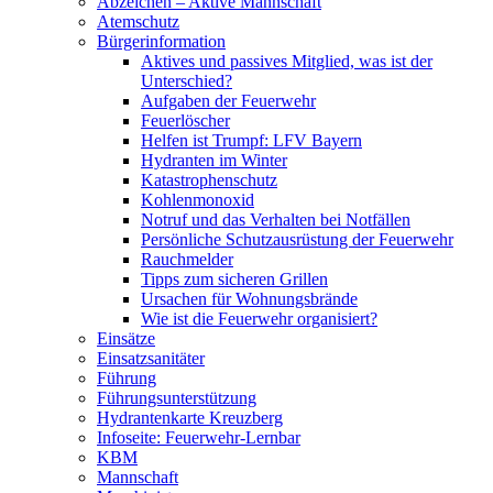
Abzeichen – Aktive Mannschaft
Atemschutz
Bürgerinformation
Aktives und passives Mitglied, was ist der
Unterschied?
Aufgaben der Feuerwehr
Feuerlöscher
Helfen ist Trumpf: LFV Bayern
Hydranten im Winter
Katastrophenschutz
Kohlenmonoxid
Notruf und das Verhalten bei Notfällen
Persönliche Schutzausrüstung der Feuerwehr
Rauchmelder
Tipps zum sicheren Grillen
Ursachen für Wohnungsbrände
Wie ist die Feuerwehr organisiert?
Einsätze
Einsatzsanitäter
Führung
Führungsunterstützung
Hydrantenkarte Kreuzberg
Infoseite: Feuerwehr-Lernbar
KBM
Mannschaft