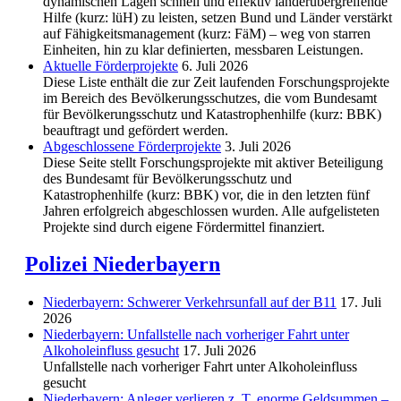
dynamischen Lagen schnell und effektiv länderübergreifende
Hilfe (kurz: lüH) zu leisten, setzen Bund und Länder verstärkt
auf Fähigkeitsmanagement (kurz: FäM) – weg von starren
Einheiten, hin zu klar definierten, messbaren Leistungen.
Aktuelle Förderprojekte
6. Juli 2026
Diese Liste enthält die zur Zeit laufenden Forschungsprojekte
im Bereich des Be­völkerungs­schutzes, die vom Bundesamt
für Bevölkerungsschutz und Katastrophenhilfe (kurz: BBK)
beauftragt und gefördert werden.
Abgeschlos­sene Förderprojekte
3. Juli 2026
Diese Seite stellt Forschungsprojekte mit aktiver Beteiligung
des Bundesamt für Bevölkerungsschutz und
Katastrophenhilfe (kurz: BBK) vor, die in den letzten fünf
Jahren erfolgreich abgeschlossen wurden. Alle aufgelisteten
Projekte sind durch eigene Fördermittel finanziert.
Polizei Niederbayern
Niederbayern: Schwerer Verkehrsunfall auf der B11
17. Juli
2026
Niederbayern: Unfallstelle nach vorheriger Fahrt unter
Alkoholeinfluss gesucht
17. Juli 2026
Unfallstelle nach vorheriger Fahrt unter Alkoholeinfluss
gesucht
Niederbayern: Anleger verlieren z. T. enorme Geldsummen –