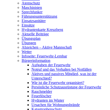
Atemschutz
Maschinisten
Sprechfunker
Führungsunterstützung
Einsatzsanitäter
Einsätze
Hydrantenkarte Kreuzberg
Aktuelle Beiträge
Übungsplan
Übungen
Abzeichen – Aktive Mannschaft
Wetter
Infoseite: Feuerwehr-Lernbar
Bürgerinformation
Aufgaben der Feuerwehr
Notruf und das Verhalten bei Notfällen
Aktives und passives Mitglied, was ist der
Unterschied?
Wie ist die Feuerwehr organisiert?
Persönliche Schutzausrüstung der Feuerwehr
Rauchmelder
Feuerlöscher
Hydranten im Winter
Ursachen für Wohnungsbrände
Katastrophenschutz