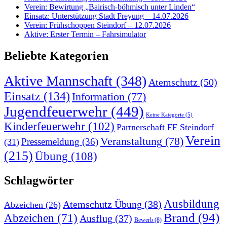
Verein: Bewirtung „Bairisch-böhmisch unter Linden“
Einsatz: Unterstützung Stadt Freyung – 14.07.2026
Verein: Frühschoppen Steindorf – 12.07.2026
Aktive: Erster Termin – Fahrsimulator
Beliebte Kategorien
Aktive Mannschaft
(348)
Atemschutz
(50)
Einsatz
(134)
Information
(77)
Jugendfeuerwehr
(449)
Keine Kategorie
(5)
Kinderfeuerwehr
(102)
Partnerschaft FF Steindorf
Verein
Veranstaltung
(78)
Pressemeldung
(36)
(31)
(215)
Übung
(108)
Schlagwörter
Ausbildung
Atemschutz Übung
(38)
Abzeichen
(26)
Brand
(94)
Abzeichen
(71)
Ausflug
(37)
Bewerb
(8)