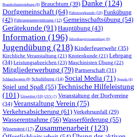
Danke
(124)
Brauchtum
(39)
Brandschutzerziehung
(8)
Dorfgemeinschaft
(64)
Funkübung
Fahrzeugkunde
(10)
Gemeinschaftsübung
(54)
(42)
Führungsunterstützung
(12)
Gerätekunde
(91)
Hauptübung
(43)
Information
(196)
Jahreshauptversammlung
(6)
Jugendübung
(218)
Kinderfeuerwehr
(35)
Lehrgang
Kirchliche Veranstaltung
(21)
Knotenkunde
(21)
(34)
Leistungsabzeichen
(23)
Maschinisten Übung
(22)
Mitgliederwerbung
(79)
Partnerschaft
(31)
Social Media
(71)
Schulübung
(14)
Schlauchwagen
(8)
Spende
(6)
Technische Hilfeleistung
Spiel und Spaß
(55)
(101)
Veranstaltung der Dorfvereine
Unwetter
(10)
UVV
(7)
Veranstaltung Verein
(75)
(34)
Verkehrsabsicherung
(61)
Verkehrsunfall
(29)
Wasserentnahme
(56)
Wasserförderung
(55)
Zusammenarbeit
(123)
Wissenstest
(17)
Übung der aktiven
Öffentlichkeitsarbeit
(54)