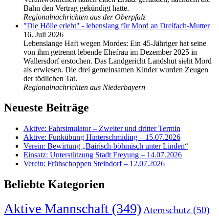
Bahn den Vertrag gekündigt hatte.
Regionalnachrichten aus der Oberpfalz
"Die Hölle erlebt" - lebenslang für Mord an Dreifach-Mutter
16. Juli 2026
Lebenslange Haft wegen Mordes: Ein 45-Jähriger hat seine
von ihm getrennt lebende Ehefrau im Dezember 2025 in
Wallersdorf erstochen. Das Landgericht Landshut sieht Mord
als erwiesen. Die drei gemeinsamen Kinder wurden Zeugen
der tödlichen Tat.
Regionalnachrichten aus Niederbayern
Neueste Beiträge
Aktive: Fahrsimulator – Zweiter und dritter Termin
Aktive: Funkübung Hinterschmiding – 15.07.2026
Verein: Bewirtung „Bairisch-böhmisch unter Linden“
Einsatz: Unterstützung Stadt Freyung – 14.07.2026
Verein: Frühschoppen Steindorf – 12.07.2026
Beliebte Kategorien
Aktive Mannschaft
(349)
Atemschutz
(50)