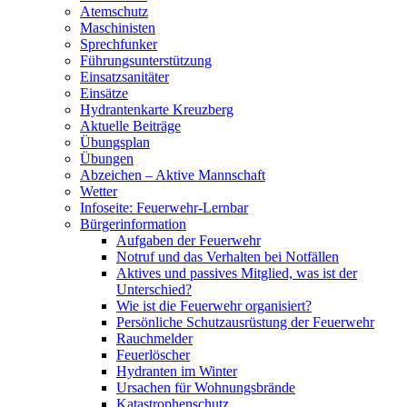
Atemschutz
Maschinisten
Sprechfunker
Führungsunterstützung
Einsatzsanitäter
Einsätze
Hydrantenkarte Kreuzberg
Aktuelle Beiträge
Übungsplan
Übungen
Abzeichen – Aktive Mannschaft
Wetter
Infoseite: Feuerwehr-Lernbar
Bürgerinformation
Aufgaben der Feuerwehr
Notruf und das Verhalten bei Notfällen
Aktives und passives Mitglied, was ist der
Unterschied?
Wie ist die Feuerwehr organisiert?
Persönliche Schutzausrüstung der Feuerwehr
Rauchmelder
Feuerlöscher
Hydranten im Winter
Ursachen für Wohnungsbrände
Katastrophenschutz