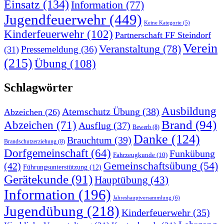
Einsatz
(134)
Information
(77)
Jugendfeuerwehr
(449)
Keine Kategorie
(5)
Kinderfeuerwehr
(102)
Partnerschaft FF Steindorf
Verein
Veranstaltung
(78)
Pressemeldung
(36)
(31)
(215)
Übung
(108)
Schlagwörter
Ausbildung
Atemschutz Übung
(38)
Abzeichen
(26)
Brand
(94)
Abzeichen
(71)
Ausflug
(37)
Bewerb
(8)
Danke
(124)
Brauchtum
(39)
Brandschutzerziehung
(8)
Dorfgemeinschaft
(64)
Funkübung
Fahrzeugkunde
(10)
Gemeinschaftsübung
(54)
(42)
Führungsunterstützung
(12)
Gerätekunde
(91)
Hauptübung
(43)
Information
(196)
Jahreshauptversammlung
(6)
Jugendübung
(218)
Kinderfeuerwehr
(35)