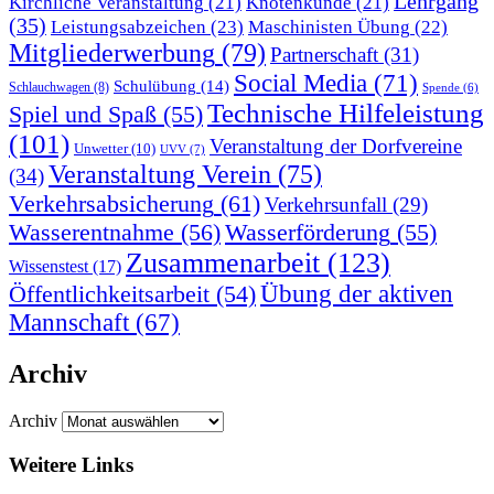
Lehrgang
Kirchliche Veranstaltung
(21)
Knotenkunde
(21)
(35)
Leistungsabzeichen
(23)
Maschinisten Übung
(22)
Mitgliederwerbung
(79)
Partnerschaft
(31)
Social Media
(71)
Schulübung
(14)
Schlauchwagen
(8)
Spende
(6)
Technische Hilfeleistung
Spiel und Spaß
(55)
(101)
Veranstaltung der Dorfvereine
Unwetter
(10)
UVV
(7)
Veranstaltung Verein
(75)
(34)
Verkehrsabsicherung
(61)
Verkehrsunfall
(29)
Wasserentnahme
(56)
Wasserförderung
(55)
Zusammenarbeit
(123)
Wissenstest
(17)
Übung der aktiven
Öffentlichkeitsarbeit
(54)
Mannschaft
(67)
Archiv
Archiv
Weitere Links