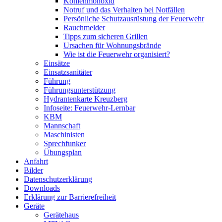
Kohlenmonoxid
Notruf und das Verhalten bei Notfällen
Persönliche Schutzausrüstung der Feuerwehr
Rauchmelder
Tipps zum sicheren Grillen
Ursachen für Wohnungsbrände
Wie ist die Feuerwehr organisiert?
Einsätze
Einsatzsanitäter
Führung
Führungsunterstützung
Hydrantenkarte Kreuzberg
Infoseite: Feuerwehr-Lernbar
KBM
Mannschaft
Maschinisten
Sprechfunker
Übungsplan
Anfahrt
Bilder
Datenschutzerklärung
Downloads
Erklärung zur Barriere­frei­heit
Geräte
Gerätehaus