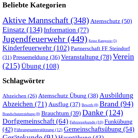
Beliebte Kategorien
Aktive Mannschaft
(348)
Atemschutz
(50)
Einsatz
(134)
Information
(77)
Jugendfeuerwehr
(449)
Keine Kategorie
(5)
Kinderfeuerwehr
(102)
Partnerschaft FF Steindorf
Verein
Veranstaltung
(78)
Pressemeldung
(36)
(31)
(215)
Übung
(108)
Schlagwörter
Ausbildung
Atemschutz Übung
(38)
Abzeichen
(26)
Brand
(94)
Abzeichen
(71)
Ausflug
(37)
Bewerb
(8)
Danke
(124)
Brauchtum
(39)
Brandschutzerziehung
(8)
Dorfgemeinschaft
(64)
Funkübung
Fahrzeugkunde
(10)
Gemeinschaftsübung
(54)
(42)
Führungsunterstützung
(12)
Gerätekunde
(91)
Hauptübung
(43)