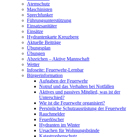
Atemschutz
Maschinisten
Sprechfunker
Führungsunterstützung
Einsatzsanitäter
Einsätze
Hydrantenkarte Kreuzberg
Aktuelle Beiträge
Übungsplan
Übungen
Abzeichen – Aktive Mannschaft
Wetter
Infoseite: Feuerwehr-Lernbar
Bürgerinformation
Aufgaben der Feuerwehr
Notruf und das Verhalten bei Notfällen
Aktives und passives Mitglied, was ist der
Unterschied?
Wie ist die Feuerwehr organisiert?
Persönliche Schutzausrüstung der Feuerwehr
Rauchmelder
Feuerlöscher
Hydranten im Winter
Ursachen für Wohnungsbrände
Katastrophenschutz