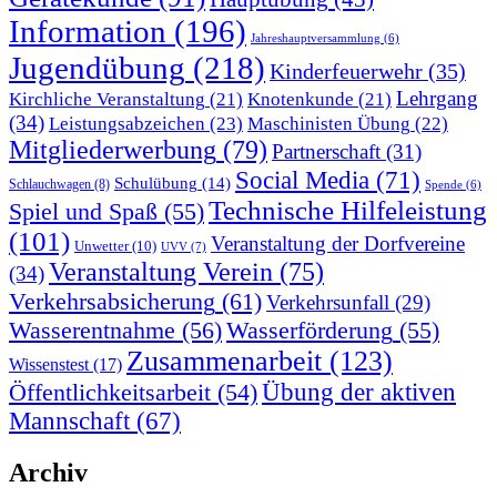
Information
(196)
Jahreshauptversammlung
(6)
Jugendübung
(218)
Kinderfeuerwehr
(35)
Lehrgang
Kirchliche Veranstaltung
(21)
Knotenkunde
(21)
(34)
Leistungsabzeichen
(23)
Maschinisten Übung
(22)
Mitgliederwerbung
(79)
Partnerschaft
(31)
Social Media
(71)
Schulübung
(14)
Schlauchwagen
(8)
Spende
(6)
Technische Hilfeleistung
Spiel und Spaß
(55)
(101)
Veranstaltung der Dorfvereine
Unwetter
(10)
UVV
(7)
Veranstaltung Verein
(75)
(34)
Verkehrsabsicherung
(61)
Verkehrsunfall
(29)
Wasserentnahme
(56)
Wasserförderung
(55)
Zusammenarbeit
(123)
Wissenstest
(17)
Übung der aktiven
Öffentlichkeitsarbeit
(54)
Mannschaft
(67)
Archiv