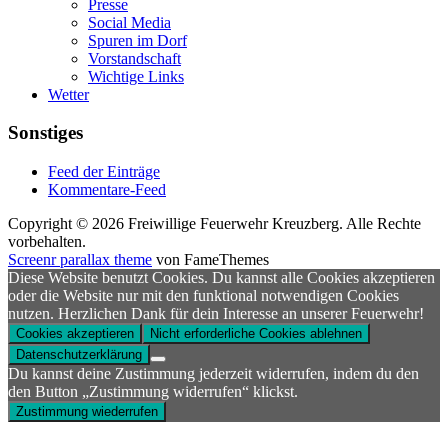
Presse
Social Media
Spuren im Dorf
Vorstandschaft
Wichtige Links
Wetter
Sonstiges
Feed der Einträge
Kommentare-Feed
Copyright © 2026 Freiwillige Feuerwehr Kreuzberg. Alle Rechte
vorbehalten.
Screenr parallax theme
von FameThemes
Diese Website benutzt Cookies. Du kannst alle Cookies akzeptieren
oder die Website nur mit den funktional notwendigen Cookies
nutzen. Herzlichen Dank für dein Interesse an unserer Feuerwehr!
Cookies akzeptieren
Nicht erforderliche Cookies ablehnen
Datenschutzerklärung
Du kannst deine Zustimmung jederzeit widerrufen, indem du den
den Button „Zustimmung widerrufen“ klickst.
Zustimmung wiederrufen