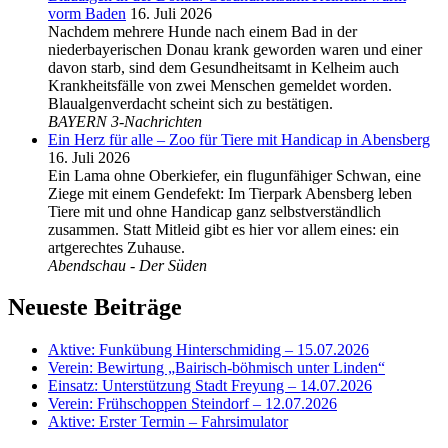
vorm Baden
16. Juli 2026
Nachdem mehrere Hunde nach einem Bad in der
niederbayerischen Donau krank geworden waren und einer
davon starb, sind dem Gesundheitsamt in Kelheim auch
Krankheitsfälle von zwei Menschen gemeldet worden.
Blaualgenverdacht scheint sich zu bestätigen.
BAYERN 3-Nachrichten
Ein Herz für alle – Zoo für Tiere mit Handicap in Abensberg
16. Juli 2026
Ein Lama ohne Oberkiefer, ein flugunfähiger Schwan, eine
Ziege mit einem Gendefekt: Im Tierpark Abensberg leben
Tiere mit und ohne Handicap ganz selbstverständlich
zusammen. Statt Mitleid gibt es hier vor allem eines: ein
artgerechtes Zuhause.
Abendschau - Der Süden
Neueste Beiträge
Aktive: Funkübung Hinterschmiding – 15.07.2026
Verein: Bewirtung „Bairisch-böhmisch unter Linden“
Einsatz: Unterstützung Stadt Freyung – 14.07.2026
Verein: Frühschoppen Steindorf – 12.07.2026
Aktive: Erster Termin – Fahrsimulator