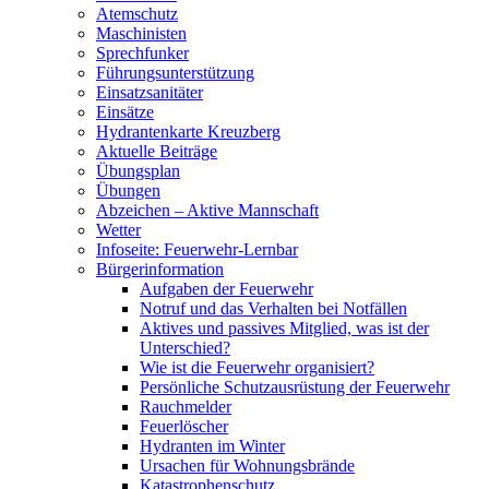
Atemschutz
Maschinisten
Sprechfunker
Führungsunterstützung
Einsatzsanitäter
Einsätze
Hydrantenkarte Kreuzberg
Aktuelle Beiträge
Übungsplan
Übungen
Abzeichen – Aktive Mannschaft
Wetter
Infoseite: Feuerwehr-Lernbar
Bürgerinformation
Aufgaben der Feuerwehr
Notruf und das Verhalten bei Notfällen
Aktives und passives Mitglied, was ist der
Unterschied?
Wie ist die Feuerwehr organisiert?
Persönliche Schutzausrüstung der Feuerwehr
Rauchmelder
Feuerlöscher
Hydranten im Winter
Ursachen für Wohnungsbrände
Katastrophenschutz