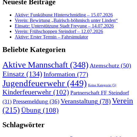
Neueste Beiträge
Aktive: Funkübung Hinterschmiding – 15.07.2026
Verein: Bewirtung „Bairisch-böhmisch unter Linden“
Einsatz: Unterstützung Stadt Freyung – 14.07.2026
Verein: Frühschoppen Steindorf – 12.07.2026
Aktive: Erster Termin – Fahrsimulator
Beliebte Kategorien
Aktive Mannschaft
(348)
Atemschutz
(50)
Einsatz
(134)
Information
(77)
Jugendfeuerwehr
(449)
Keine Kategorie
(5)
Kinderfeuerwehr
(102)
Partnerschaft FF Steindorf
Verein
Veranstaltung
(78)
Pressemeldung
(36)
(31)
(215)
Übung
(108)
Schlagwörter