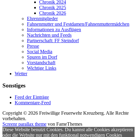
Chronik 2024
Chronik 2025
Chronik 2026
Ehrenmitglieder
Fahnenmutter und Festdamen/Fahnenmuttermädchen
Informationen zu Ausflügen
Nachrichten und Feeds
Partnerschaft: FF Steindorf
Presse
Social Media
Spuren im Dorf
Vorstandschaft
Wichtige Links
Wetter
Sonstiges
Feed der Einträge
Kommentare-Feed
Copyright © 2026 Freiwillige Feuerwehr Kreuzberg. Alle Rechte
vorbehalten.
Screenr parallax theme
von FameThemes
Diese Website benutzt Cookies. Du kannst alle Cookies akzeptieren
oder die Website nur mit den funktional notwendigen Cookies