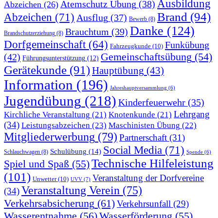
Ausbildung
Atemschutz Übung
(38)
Abzeichen
(26)
Brand
(94)
Abzeichen
(71)
Ausflug
(37)
Bewerb
(8)
Danke
(124)
Brauchtum
(39)
Brandschutzerziehung
(8)
Dorfgemeinschaft
(64)
Funkübung
Fahrzeugkunde
(10)
Gemeinschaftsübung
(54)
(42)
Führungsunterstützung
(12)
Gerätekunde
(91)
Hauptübung
(43)
Information
(196)
Jahreshauptversammlung
(6)
Jugendübung
(218)
Kinderfeuerwehr
(35)
Lehrgang
Kirchliche Veranstaltung
(21)
Knotenkunde
(21)
(34)
Leistungsabzeichen
(23)
Maschinisten Übung
(22)
Mitgliederwerbung
(79)
Partnerschaft
(31)
Social Media
(71)
Schulübung
(14)
Schlauchwagen
(8)
Spende
(6)
Technische Hilfeleistung
Spiel und Spaß
(55)
(101)
Veranstaltung der Dorfvereine
Unwetter
(10)
UVV
(7)
Veranstaltung Verein
(75)
(34)
Verkehrsabsicherung
(61)
Verkehrsunfall
(29)
Wasserentnahme
(56)
Wasserförderung
(55)