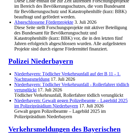
Diese Liste enthält die zur Zeit laufenden Forschungsprojekte
im Bereich des Be­völkerungs­schutzes, die vom Bundesamt
für Bevölkerungsschutz und Katastrophenhilfe (kurz: BBK)
beauftragt und gefördert werden.
Abgeschlos­sene Förderprojekte
3. Juli 2026
Diese Seite stellt Forschungsprojekte mit aktiver Beteiligung
des Bundesamt für Bevölkerungsschutz und
Katastrophenhilfe (kurz: BBK) vor, die in den letzten fünf
Jahren erfolgreich abgeschlossen wurden. Alle aufgelisteten
Projekte sind durch eigene Fördermittel finanziert.
Polizei Niederbayern
Niederbayern: Tödlicher Verkehrsunfall auf der B 11 - 1.
Nachtragsmeldung
17. Juli 2026
Niederbayern: Tödlicher Verkehrsunfall - Rollerfahrer tödlich
verunglückt
17. Juli 2026
Tödlicher Verkehrsunfall, Rollerfahrer tödlich verunglückt
Niederbayern: Gewalt gegen Polizeibeamte – Lagebild 2025
im Polizeipräsidium Niederbayern
17. Juli 2026
Gewalt gegen Polizeibeamte – Lagebild 2025 im
Polizeipräsidium Niederbayern
Verkehrsmeldungen des Bayerischen