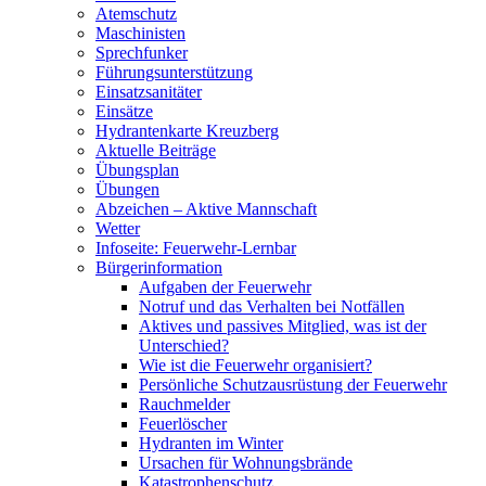
Atemschutz
Maschinisten
Sprechfunker
Führungsunterstützung
Einsatzsanitäter
Einsätze
Hydrantenkarte Kreuzberg
Aktuelle Beiträge
Übungsplan
Übungen
Abzeichen – Aktive Mannschaft
Wetter
Infoseite: Feuerwehr-Lernbar
Bürgerinformation
Aufgaben der Feuerwehr
Notruf und das Verhalten bei Notfällen
Aktives und passives Mitglied, was ist der
Unterschied?
Wie ist die Feuerwehr organisiert?
Persönliche Schutzausrüstung der Feuerwehr
Rauchmelder
Feuerlöscher
Hydranten im Winter
Ursachen für Wohnungsbrände
Katastrophenschutz