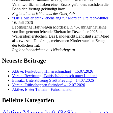
Verantwortlichen haben einen Ersatz gefunden, nachdem die
Bahn den Vertrag gekündigt hatte.
Regionalnachrichten aus der Oberpfalz
"Die Hölle erlebt" - lebenslang für Mord an Dreifach-Mutter
16. Juli 2026
Lebenslange Haft wegen Mordes: Ein 45-Jähriger hat seine
von ihm getrennt lebende Ehefrau im Dezember 2025 in
Wallersdorf erstochen. Das Landgericht Landshut sieht Mord
als erwiesen. Die drei gemeinsamen Kinder wurden Zeugen
der tödlichen Tat.
Regionalnachrichten aus Niederbayern
Neueste Beiträge
Aktive: Funkübung Hinterschmiding – 15.07.2026
Verein: Bewirtung „Bairisch-böhmisch unter Linden“
Einsatz: Unterstützung Stadt Freyung – 14.07.2026
Verein: Frühschoppen Steindorf – 12.07.2026
Aktive: Erster Termin – Fahrsimulator
Beliebte Kategorien
Aktive Mannschaft
(348)