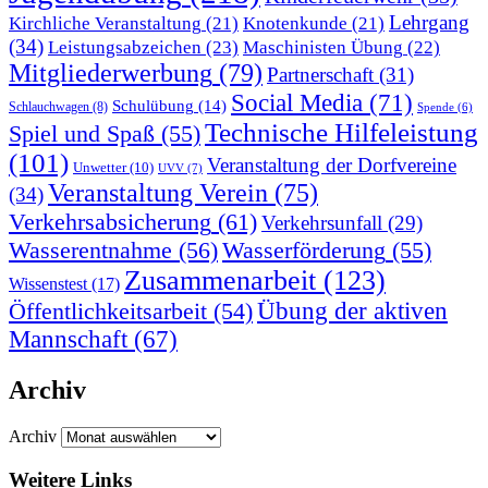
Lehrgang
Kirchliche Veranstaltung
(21)
Knotenkunde
(21)
(34)
Leistungsabzeichen
(23)
Maschinisten Übung
(22)
Mitgliederwerbung
(79)
Partnerschaft
(31)
Social Media
(71)
Schulübung
(14)
Schlauchwagen
(8)
Spende
(6)
Technische Hilfeleistung
Spiel und Spaß
(55)
(101)
Veranstaltung der Dorfvereine
Unwetter
(10)
UVV
(7)
Veranstaltung Verein
(75)
(34)
Verkehrsabsicherung
(61)
Verkehrsunfall
(29)
Wasserentnahme
(56)
Wasserförderung
(55)
Zusammenarbeit
(123)
Wissenstest
(17)
Übung der aktiven
Öffentlichkeitsarbeit
(54)
Mannschaft
(67)
Archiv
Archiv
Weitere Links