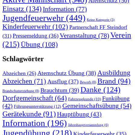
Atemschutz
(50)
Einsatz
(134)
Information
(77)
Jugendfeuerwehr
(449)
Keine Kategorie
(5)
Kinderfeuerwehr
(102)
Partnerschaft FF Steindorf
Verein
Veranstaltung
(78)
Pressemeldung
(36)
(31)
(215)
Übung
(108)
Schlagwörter
Ausbildung
Atemschutz Übung
(38)
Abzeichen
(26)
Brand
(94)
Abzeichen
(71)
Ausflug
(37)
Bewerb
(8)
Danke
(124)
Brauchtum
(39)
Brandschutzerziehung
(8)
Dorfgemeinschaft
(64)
Funkübung
Fahrzeugkunde
(10)
Gemeinschaftsübung
(54)
(42)
Führungsunterstützung
(12)
Gerätekunde
(91)
Hauptübung
(43)
Information
(196)
Jahreshauptversammlung
(6)
Jugendübung
(218)
Kinderfeuerwehr
(35)