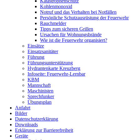
Katastrophenschutz
Kohlenmonoxid
Notruf und das Verhalten bei Notfällen
Persönliche Schutzausrüstung der Feuerwehr
Rauchmelder
Tipps zum sicheren Grillen
Ursachen für Wohnungsbrände
Wie ist die Feuerwehr organisiert?
Einsätze
Einsatzsanitäter
Führung
Führungsunterstützung
Hydrantenkarte Kreuzberg
Infoseite: Feuerwehr-Lernbar
KBM
Mannschaft
Maschinisten
Sprechfunker
Übungsplan
Anfahrt
Bilder
Datenschutzerklärung
Downloads
Erklärung zur Barriere­frei­heit
Geräte