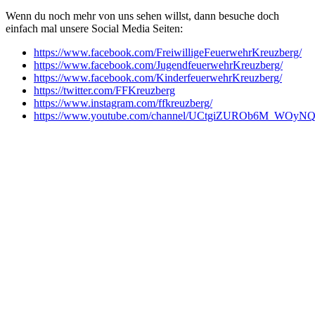
Wenn du noch mehr von uns sehen willst, dann besuche doch
einfach mal unsere Social Media Seiten:
https://www.facebook.com/FreiwilligeFeuerwehrKreuzberg/
https://www.facebook.com/JugendfeuerwehrKreuzberg/
https://www.facebook.com/KinderfeuerwehrKreuzberg/
https://twitter.com/FFKreuzberg
https://www.instagram.com/ffkreuzberg/
https://www.youtube.com/channel/UCtgiZUROb6M_WOyNQ