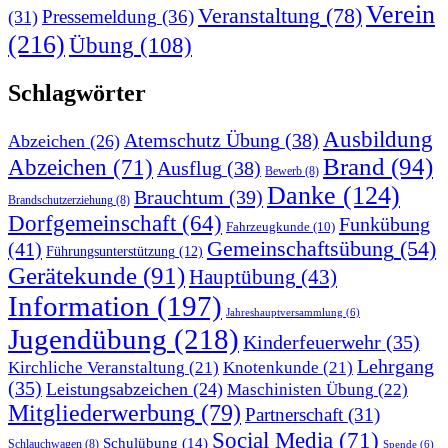
Verein
Veranstaltung
(78)
Pressemeldung
(36)
(31)
(216)
Übung
(108)
Schlagwörter
Ausbildung
Atemschutz Übung
(38)
Abzeichen
(26)
Brand
(94)
Abzeichen
(71)
Ausflug
(38)
Bewerb
(8)
Danke
(124)
Brauchtum
(39)
Brandschutzerziehung
(8)
Dorfgemeinschaft
(64)
Funkübung
Fahrzeugkunde
(10)
Gemeinschaftsübung
(54)
(41)
Führungsunterstützung
(12)
Gerätekunde
(91)
Hauptübung
(43)
Information
(197)
Jahreshauptversammlung
(6)
Jugendübung
(218)
Kinderfeuerwehr
(35)
Lehrgang
Kirchliche Veranstaltung
(21)
Knotenkunde
(21)
(35)
Leistungsabzeichen
(24)
Maschinisten Übung
(22)
Mitgliederwerbung
(79)
Partnerschaft
(31)
Social Media
(71)
Schulübung
(14)
Schlauchwagen
(8)
Spende
(6)