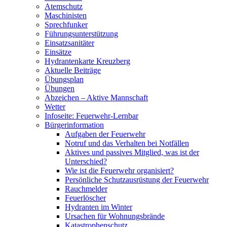
Atemschutz
Maschinisten
Sprechfunker
Führungsunterstützung
Einsatzsanitäter
Einsätze
Hydrantenkarte Kreuzberg
Aktuelle Beiträge
Übungsplan
Übungen
Abzeichen – Aktive Mannschaft
Wetter
Infoseite: Feuerwehr-Lernbar
Bürgerinformation
Aufgaben der Feuerwehr
Notruf und das Verhalten bei Notfällen
Aktives und passives Mitglied, was ist der
Unterschied?
Wie ist die Feuerwehr organisiert?
Persönliche Schutzausrüstung der Feuerwehr
Rauchmelder
Feuerlöscher
Hydranten im Winter
Ursachen für Wohnungsbrände
Katastrophenschutz