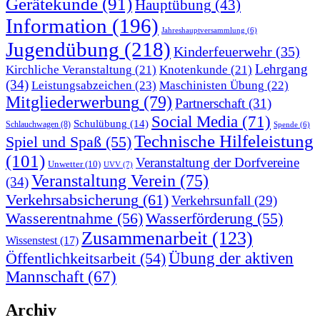
Gerätekunde
(91)
Hauptübung
(43)
Information
(196)
Jahreshauptversammlung
(6)
Jugendübung
(218)
Kinderfeuerwehr
(35)
Lehrgang
Kirchliche Veranstaltung
(21)
Knotenkunde
(21)
(34)
Leistungsabzeichen
(23)
Maschinisten Übung
(22)
Mitgliederwerbung
(79)
Partnerschaft
(31)
Social Media
(71)
Schulübung
(14)
Schlauchwagen
(8)
Spende
(6)
Technische Hilfeleistung
Spiel und Spaß
(55)
(101)
Veranstaltung der Dorfvereine
Unwetter
(10)
UVV
(7)
Veranstaltung Verein
(75)
(34)
Verkehrsabsicherung
(61)
Verkehrsunfall
(29)
Wasserentnahme
(56)
Wasserförderung
(55)
Zusammenarbeit
(123)
Wissenstest
(17)
Übung der aktiven
Öffentlichkeitsarbeit
(54)
Mannschaft
(67)
Archiv