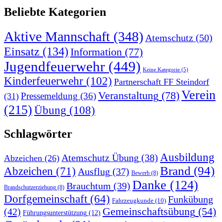
Beliebte Kategorien
Aktive Mannschaft
(348)
Atemschutz
(50)
Einsatz
(134)
Information
(77)
Jugendfeuerwehr
(449)
Keine Kategorie
(5)
Kinderfeuerwehr
(102)
Partnerschaft FF Steindorf
Verein
Veranstaltung
(78)
Pressemeldung
(36)
(31)
(215)
Übung
(108)
Schlagwörter
Ausbildung
Atemschutz Übung
(38)
Abzeichen
(26)
Brand
(94)
Abzeichen
(71)
Ausflug
(37)
Bewerb
(8)
Danke
(124)
Brauchtum
(39)
Brandschutzerziehung
(8)
Dorfgemeinschaft
(64)
Funkübung
Fahrzeugkunde
(10)
Gemeinschaftsübung
(54)
(42)
Führungsunterstützung
(12)