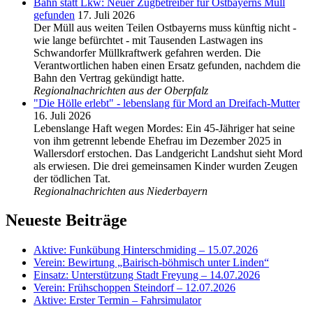
Bahn statt Lkw: Neuer Zugbetreiber für Ostbayerns Müll
gefunden
17. Juli 2026
Der Müll aus weiten Teilen Ostbayerns muss künftig nicht -
wie lange befürchtet - mit Tausenden Lastwagen ins
Schwandorfer Müllkraftwerk gefahren werden. Die
Verantwortlichen haben einen Ersatz gefunden, nachdem die
Bahn den Vertrag gekündigt hatte.
Regionalnachrichten aus der Oberpfalz
"Die Hölle erlebt" - lebenslang für Mord an Dreifach-Mutter
16. Juli 2026
Lebenslange Haft wegen Mordes: Ein 45-Jähriger hat seine
von ihm getrennt lebende Ehefrau im Dezember 2025 in
Wallersdorf erstochen. Das Landgericht Landshut sieht Mord
als erwiesen. Die drei gemeinsamen Kinder wurden Zeugen
der tödlichen Tat.
Regionalnachrichten aus Niederbayern
Neueste Beiträge
Aktive: Funkübung Hinterschmiding – 15.07.2026
Verein: Bewirtung „Bairisch-böhmisch unter Linden“
Einsatz: Unterstützung Stadt Freyung – 14.07.2026
Verein: Frühschoppen Steindorf – 12.07.2026
Aktive: Erster Termin – Fahrsimulator