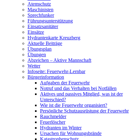
Atemschutz
Maschinisten
Sprechfunker
Führungsunterstützung
Einsatzsanitäter
Einsätze
Hydrantenkarte Kreuzberg
Aktuelle Beiträge
Übungsplan
Übungen
Abzeichen – Aktive Mannschaft
Wetter
Infoseite: Feuerwehr-Lernbar
Bürgerinformation
Aufgaben der Feuerwehr
Notruf und das Verhalten bei Notfällen
Aktives und passives Mitglied, was ist der
Unterschied?
Wie ist die Feuerwehr organisiert?
Persönliche Schutzausrüstung der Feuerwehr
Rauchmelder
Feuerlöscher
Hydranten im Winter
Ursachen für Wohnungsbrände
Katastrophenschutz