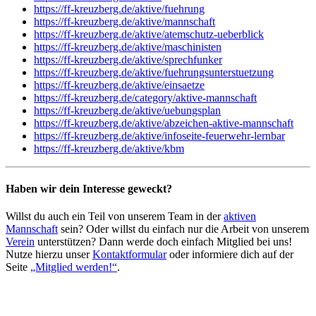
https://ff-kreuzberg.de/aktive/fuehrung
https://ff-kreuzberg.de/aktive/mannschaft
https://ff-kreuzberg.de/aktive/atemschutz-ueberblick
https://ff-kreuzberg.de/aktive/maschinisten
https://ff-kreuzberg.de/aktive/sprechfunker
https://ff-kreuzberg.de/aktive/fuehrungsunterstuetzung
https://ff-kreuzberg.de/aktive/einsaetze
https://ff-kreuzberg.de/category/aktive-mannschaft
https://ff-kreuzberg.de/aktive/uebungsplan
https://ff-kreuzberg.de/aktive/abzeichen-aktive-mannschaft
https://ff-kreuzberg.de/aktive/infoseite-feuerwehr-lernbar
https://ff-kreuzberg.de/aktive/kbm
Haben wir dein Interesse geweckt?
Willst du auch ein Teil von unserem Team in der
aktiven
Mannschaft
sein? Oder willst du einfach nur die Arbeit von unserem
Verein
unterstützen? Dann werde doch einfach Mitglied bei uns!
Nutze hierzu unser
Kontaktformular
oder informiere dich auf der
Seite
„Mitglied werden!“
.