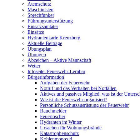
Atemschutz
Maschinisten
Sprechfunker
Führungsunterstützung
Einsatzsanitäter
Einsätze
Hydrantenkarte Kreuzberg
Aktuelle Beiträge
Übungsplan
Übungen
Abzeichen – Aktive Mannschaft
Wetter
Infoseite: Feuerwehr-Lernbar
Bürgerinformation
Aufgaben der Feuerwehr
Notruf und das Verhalten bei Notfällen
Aktives und passives Mitglied, was ist der Untersc
Wie ist die Feuerwehr organisiert?
Persönliche Schutzausrüstung der Feuerwehr
Rauchmelder
Feuerlöscher
Hydranten im Winter
Ursachen für Wohnungsbrände
Katastrophenschutz
Kohlenmonoxid