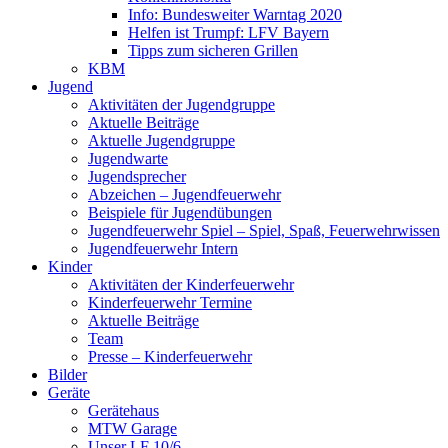
Info: Bundesweiter Warntag 2020
Helfen ist Trumpf: LFV Bayern
Tipps zum sicheren Grillen
KBM
Jugend
Aktivitäten der Jugendgruppe
Aktuelle Beiträge
Aktuelle Jugendgruppe
Jugendwarte
Jugendsprecher
Abzeichen – Jugendfeuerwehr
Beispiele für Jugendübungen
Jugendfeuerwehr Spiel – Spiel, Spaß, Feuerwehrwissen
Jugendfeuerwehr Intern
Kinder
Aktivitäten der Kinderfeuerwehr
Kinderfeuerwehr Termine
Aktuelle Beiträge
Team
Presse – Kinderfeuerwehr
Bilder
Geräte
Gerätehaus
MTW Garage
Unser LF 10/6