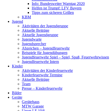
Info: Bundesweiter Warntag 2020
Helfen ist Trumpf: LFV Bayern
Tipps zum sicheren Grillen
KBM
Jugend
Aktivitäten der Jugendgruppe
Aktuelle Beiträge
Aktuelle Jugendgruppe
Jugendwarte
Jugendsprecher
Abzeichen – Jugendfeuerwehr
Beispiele für Jugendübungen
Jugendfeuerwehr Spiel – Spiel, Spaß, Feuerwehrwissen
Jugendfeuerwehr Intern
Kinder
Aktivitäten der Kinderfeuerwehr
Kinderfeuerwehr Termine
Aktuelle Beiträge
Team
Presse – Kinderfeuerwehr
Bilder
Geräte
Gerätehaus
MTW Garage
Unser LF 10/6