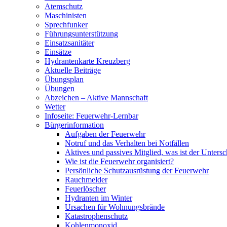
Atemschutz
Maschinisten
Sprechfunker
Führungsunterstützung
Einsatzsanitäter
Einsätze
Hydrantenkarte Kreuzberg
Aktuelle Beiträge
Übungsplan
Übungen
Abzeichen – Aktive Mannschaft
Wetter
Infoseite: Feuerwehr-Lernbar
Bürgerinformation
Aufgaben der Feuerwehr
Notruf und das Verhalten bei Notfällen
Aktives und passives Mitglied, was ist der Untersc
Wie ist die Feuerwehr organisiert?
Persönliche Schutzausrüstung der Feuerwehr
Rauchmelder
Feuerlöscher
Hydranten im Winter
Ursachen für Wohnungsbrände
Katastrophenschutz
Kohlenmonoxid