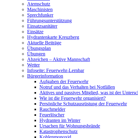
Atemschutz
Maschinisten
Sprechfunker
Führungsunterstützung
Einsatzsanitäter
Einsätze
Hydrantenkarte Kreuzberg
Aktuelle Beiträge
Übungsplan
Übungen
Abzeichen – Aktive Mannschaft
Wetter
Infoseite: Feuerwehr-Lernbar
Bürgerinformation
Aufgaben der Feuerwehr
Notruf und das Verhalten bei Notfällen
Aktives und passives Mitglied, was ist der Untersc
Wie ist die Feuerwehr organisiert?
Persönliche Schutzausrüstung der Feuerwehr
Rauchmelder
Feuerlöscher
Hydranten im Winter
Ursachen für Wohnungsbrände
Katastrophenschutz
Kohlenmonoxid