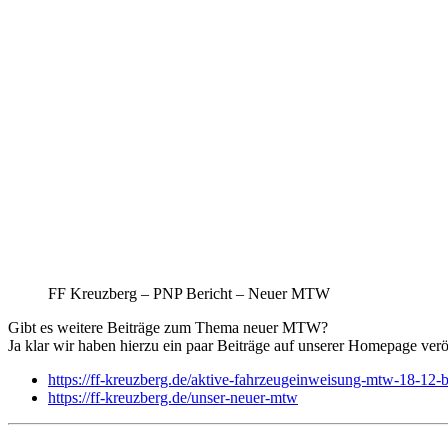
FF Kreuzberg – PNP Bericht – Neuer MTW
Gibt es weitere Beiträge zum Thema neuer MTW?
Ja klar wir haben hierzu ein paar Beiträge auf unserer Homepage veröf
https://ff-kreuzberg.de/aktive-fahrzeugeinweisung-mtw-18-12-
https://ff-kreuzberg.de/unser-neuer-mtw