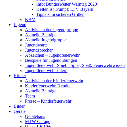
Info: Bundesweiter Warntag 2020
Helfen ist Trumpf: LFV Bayern
Tipps zum sicheren Grillen
KBM
Jugend
Aktivitäten der Jugendgruppe
Aktuelle Beiträge
Aktuelle Jugendgruppe
Jugendwarte
Jugendsprecher
Abzeichen – Jugendfeuerwehr
Beispiele für Jugendübungen
Jugendfeuerwehr Spiel – Spiel, Spaß, Feuerwehrwissen
Jugendfeuerwehr Intern
Kinder
Aktivitäten der Kinderfeuerwehr
Kinderfeuerwehr Termine
Aktuelle Beiträge
Team
Presse – Kinderfeuerwehr
Bilder
Geräte
Gerätehaus
MTW Garage
Unser LF 10/6