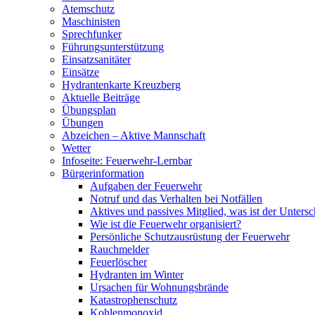
Atemschutz
Maschinisten
Sprechfunker
Führungsunterstützung
Einsatzsanitäter
Einsätze
Hydrantenkarte Kreuzberg
Aktuelle Beiträge
Übungsplan
Übungen
Abzeichen – Aktive Mannschaft
Wetter
Infoseite: Feuerwehr-Lernbar
Bürgerinformation
Aufgaben der Feuerwehr
Notruf und das Verhalten bei Notfällen
Aktives und passives Mitglied, was ist der Untersc
Wie ist die Feuerwehr organisiert?
Persönliche Schutzausrüstung der Feuerwehr
Rauchmelder
Feuerlöscher
Hydranten im Winter
Ursachen für Wohnungsbrände
Katastrophenschutz
Kohlenmonoxid