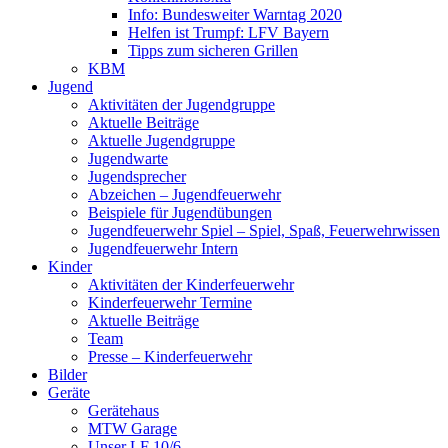
Info: Bundesweiter Warntag 2020
Helfen ist Trumpf: LFV Bayern
Tipps zum sicheren Grillen
KBM
Jugend
Aktivitäten der Jugendgruppe
Aktuelle Beiträge
Aktuelle Jugendgruppe
Jugendwarte
Jugendsprecher
Abzeichen – Jugendfeuerwehr
Beispiele für Jugendübungen
Jugendfeuerwehr Spiel – Spiel, Spaß, Feuerwehrwissen
Jugendfeuerwehr Intern
Kinder
Aktivitäten der Kinderfeuerwehr
Kinderfeuerwehr Termine
Aktuelle Beiträge
Team
Presse – Kinderfeuerwehr
Bilder
Geräte
Gerätehaus
MTW Garage
Unser LF 10/6