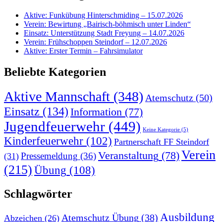
Aktive: Funkübung Hinterschmiding – 15.07.2026
Verein: Bewirtung „Bairisch-böhmisch unter Linden“
Einsatz: Unterstützung Stadt Freyung – 14.07.2026
Verein: Frühschoppen Steindorf – 12.07.2026
Aktive: Erster Termin – Fahrsimulator
Beliebte Kategorien
Aktive Mannschaft
(348)
Atemschutz
(50)
Einsatz
(134)
Information
(77)
Jugendfeuerwehr
(449)
Keine Kategorie
(5)
Kinderfeuerwehr
(102)
Partnerschaft FF Steindorf
Verein
Veranstaltung
(78)
Pressemeldung
(36)
(31)
(215)
Übung
(108)
Schlagwörter
Ausbildung
Atemschutz Übung
(38)
Abzeichen
(26)