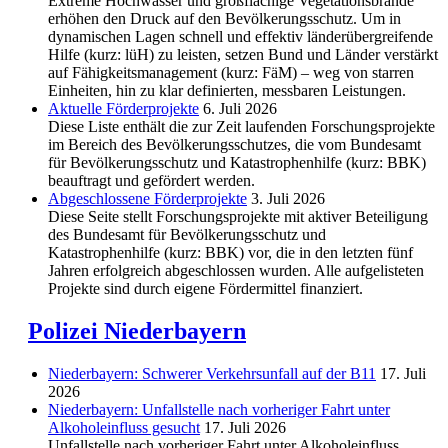
Extreme Hochwasser und großflächige Vegetationsbrände
erhöhen den Druck auf den Bevölkerungsschutz. Um in
dynamischen Lagen schnell und effektiv länderübergreifende
Hilfe (kurz: lüH) zu leisten, setzen Bund und Länder verstärkt
auf Fähigkeitsmanagement (kurz: FäM) – weg von starren
Einheiten, hin zu klar definierten, messbaren Leistungen.
Aktuelle Förderprojekte
6. Juli 2026
Diese Liste enthält die zur Zeit laufenden Forschungsprojekte
im Bereich des Be­völkerungs­schutzes, die vom Bundesamt
für Bevölkerungsschutz und Katastrophenhilfe (kurz: BBK)
beauftragt und gefördert werden.
Abgeschlos­sene Förderprojekte
3. Juli 2026
Diese Seite stellt Forschungsprojekte mit aktiver Beteiligung
des Bundesamt für Bevölkerungsschutz und
Katastrophenhilfe (kurz: BBK) vor, die in den letzten fünf
Jahren erfolgreich abgeschlossen wurden. Alle aufgelisteten
Projekte sind durch eigene Fördermittel finanziert.
Polizei Niederbayern
Niederbayern: Schwerer Verkehrsunfall auf der B11
17. Juli
2026
Niederbayern: Unfallstelle nach vorheriger Fahrt unter
Alkoholeinfluss gesucht
17. Juli 2026
Unfallstelle nach vorheriger Fahrt unter Alkoholeinfluss