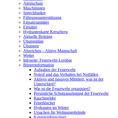
Atemschutz
Maschinisten
Sprechfunker
Führungsunterstützung
Einsatzsanitäter
Einsätze
Hydrantenkarte Kreuzberg
Aktuelle Beiträge
Übungsplan
Übungen
Abzeichen – Aktive Mannschaft
Wetter
Infoseite: Feuerwehr-Lernbar
Bürgerinformation
Aufgaben der Feuerwehr
Notruf und das Verhalten bei Notfällen
Aktives und passives Mitglied, was ist der
Unterschied?
Wie ist die Feuerwehr organisiert?
Persönliche Schutzausrüstung der Feuerwehr
Rauchmelder
Feuerlöscher
Hydranten im Winter
Ursachen für Wohnungsbrände
Katastrophenschutz