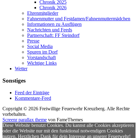
Chronik 2025
Chronik 2026
Ehrenmitglieder
Fahnenmutter und Festdamen/Fahnenmuttermädchen
Informationen zu Ausflügen
Nachrichten und Feeds
Partnerschaft: FF Steindorf
Presse
Social Media
Spuren im Dorf
Vorstandschaft
Wichtige Links
Wetter
Sonstiges
Feed der Einträge
Kommentare-Feed
Copyright © 2026 Freiwillige Feuerwehr Kreuzberg. Alle Rechte
vorbehalten.
Screenr parallax theme
von FameThemes
Diese Website benutzt Cookies. Du kannst alle Cookies akzeptieren
oder die Website nur mit den funktional notwendigen Cookies
nutzen. Herzlichen Dank für dein Interesse an unserer Feuerwehr!