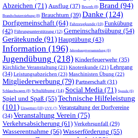
Brand
(94)
Abzeichen
(71)
Ausflug
(37)
Bewerb
(8)
Danke
(124)
Brauchtum
(39)
Brandschutzerziehung
(8)
Dorfgemeinschaft
(64)
Funkübung
Fahrzeugkunde
(10)
Gemeinschaftsübung
(54)
(42)
Führungsunterstützung
(12)
Gerätekunde
(91)
Hauptübung
(43)
Information
(196)
Jahreshauptversammlung
(6)
Jugendübung
(218)
Kinderfeuerwehr
(35)
Lehrgang
Kirchliche Veranstaltung
(21)
Knotenkunde
(21)
(34)
Leistungsabzeichen
(23)
Maschinisten Übung
(22)
Mitgliederwerbung
(79)
Partnerschaft
(31)
Social Media
(71)
Schulübung
(14)
Schlauchwagen
(8)
Spende
(6)
Technische Hilfeleistung
Spiel und Spaß
(55)
(101)
Veranstaltung der Dorfvereine
Unwetter
(10)
UVV
(7)
Veranstaltung Verein
(75)
(34)
Verkehrsabsicherung
(61)
Verkehrsunfall
(29)
Wasserentnahme
(56)
Wasserförderung
(55)